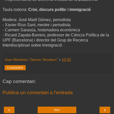
Taula rodona:
Crisi, discurs polític i immigració
Modera: José Martí Gómez, periodista
- Xavier Rius Sant, mestre i periodista
- Carmen Sarasúa, historiadora econòmica
- Ricard Zapata-Barrero, professor de Ciència Política de la
UPF (Barcelona) i director del Grup de Recerca
Interdisciplinari sobre Immigració
Joan Martinez i Serres "linuxbcn"
a
10:02
Comparteix
Cap comentari:
Publica un comentari a l'entrada
‹
›
Inici