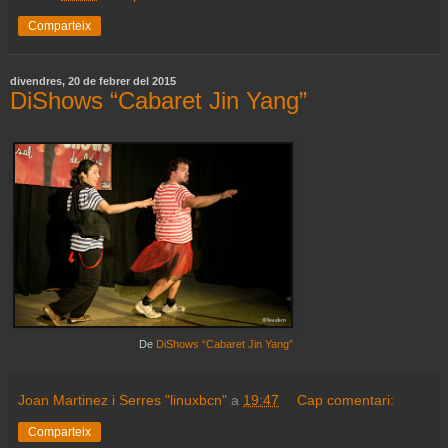
Comparteix
divendres, 20 de febrer del 2015
DiShows “Cabaret Jin Yang”
De
DiShows “Cabaret Jin Yang”
Joan Martinez i Serres "linuxbcn"
a
19:47
Cap comentari:
Comparteix