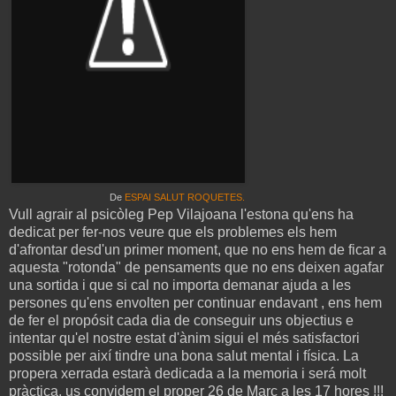
De
ESPAI SALUT ROQUETES.
Vull agrair al psicòleg Pep Vilajoana l'estona qu'ens ha
dedicat per fer-nos veure que els problemes els hem
d'afrontar desd'un primer moment, que no ens hem de ficar a
aquesta "rotonda" de pensaments que no ens deixen agafar
una sortida i que si cal no importa demanar ajuda a les
persones qu'ens envolten per continuar endavant , ens hem
de fer el propósit cada dia de conseguir uns objectius e
intentar qu'el nostre estat d'ànim sigui el més satisfactori
possible per així tindre una bona salut mental i física. La
propera xerrada estarà dedicada a la memoria i será molt
pràctica, us convidem el proper 26 de Març a les 17 hores !!!