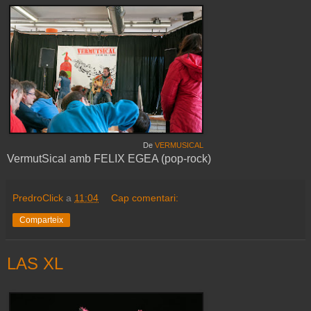
De
VERMUSICAL
VermutSical amb FELIX EGEA (pop-rock)
PredroClick
a
11:04
Cap comentari:
Comparteix
LAS XL