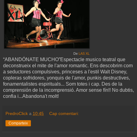
De
LAS XL
“ABANDÓNATE MUCHO”Espectacle musico teatral que
deconstrueix el mite de l'amor romantic. Ens descobrim com
a seductores compulsives, princeses a l'estil Walt Disney,
copleras sofridores, yonquis de l'amor, punkis destructives,
fonamentalistes espirituals... Som totes i cap. Des de la
comprensión de la incomprensió. Amor sense fín!! No dubtis,
confia i...Abandona't molt!
PredroClick
a
10:45
Cap comentari:
Comparteix