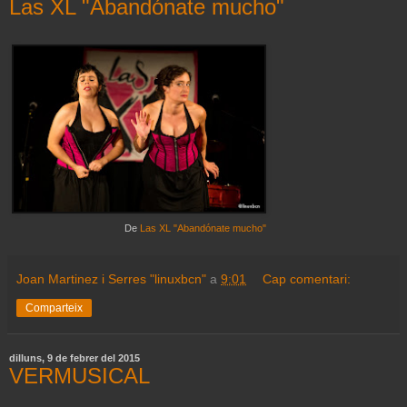
Las XL "Abandónate mucho"
De
Las XL "Abandónate mucho"
Joan Martinez i Serres "linuxbcn"
a
9:01
Cap comentari:
Comparteix
dilluns, 9 de febrer del 2015
VERMUSICAL