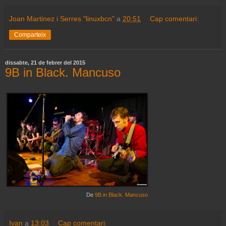
Joan Martinez i Serres "linuxbcn"
a
20:51
Cap comentari:
Comparteix
dissabte, 21 de febrer del 2015
9B in Black. Mancuso
De
9B in Black. Mancuso
Ivan
a
13:03
Cap comentari: