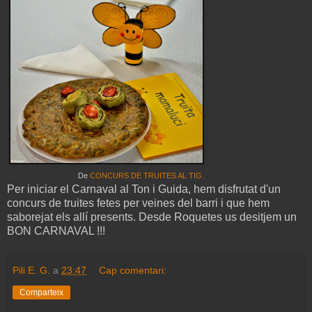
De
CONCURS DE TRUITES AL TIG.
Per iniciar el Carnaval al Ton i Guida, hem disfrutat d'un
concurs de truites fetes per veines del barri i que hem
saborejat els allí presents. Desde Roquetes us desitjem un
BON CARNAVAL !!!
Pili E. G.
a
23:47
Cap comentari:
Comparteix