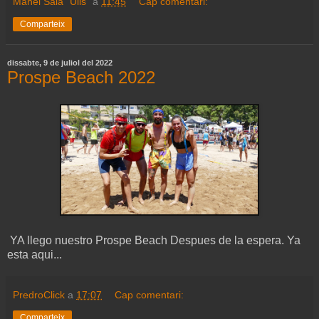
Manel Sala "Ulls"
a
11:45
Cap comentari:
Comparteix
dissabte, 9 de juliol del 2022
Prospe Beach 2022
YA llego nuestro Prospe Beach Despues de la espera. Ya
esta aqui...
PredroClick
a
17:07
Cap comentari:
Comparteix