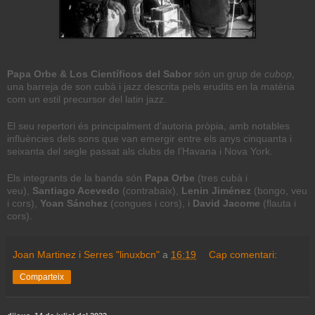
Papa Orbe & Los Científicos del Sabor
són un grup de
cubop
,
una barreja de son cubà i jazz descrita pels erudits en la matèria
com un estil precursor del latin jazz.
El seu repertori és principalment d’autoria pròpia, amb notables
influències dels sons que van emergir entre els anys cinquanta i
seixanta del segle passat als clubs de l’Havana i Nova York.
Els integrants de la banda són
Papa Orbe
(tres cubà i
veu),
Santiago Acevedo
(contrabaix),
Lenin Jiménez
(bongo, veu
i cors),
Yoan Sánchez
(congues i cors), i
David Jacome
(flauta i
cors).
Joan Martinez i Serres "linuxbcn"
a
16:19
Cap comentari:
Comparteix