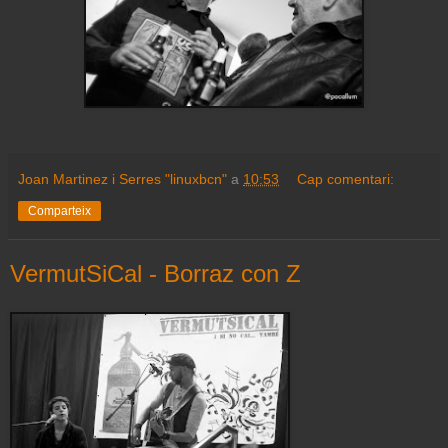
Joan Martinez i Serres "linuxbcn"
a
10:53
Cap comentari:
Comparteix
VermutSiCal - Borraz con Z