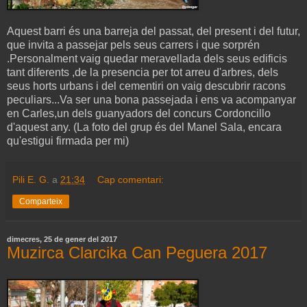
Aquest barri és una barreja del passat, del present i del futur,
que invita a passejar pels seus carrers i que sorprén
.Personalment vaig quedar meravellada dels seus edificis
tant diferents ,de la presencia per tot arreu d'arbres, dels
seus horts urbans i del cementiri on vaig descubrir racons
peculiars...Va ser una bona passejada i ens va acompanyar
en Carles,un dels guanyadors del concurs Cordoncillo
d'aquest any. (La foto del grup és del Manel Sala, encara
qu'estigui firmada per mi)
Pili E. G.
a
21:34
Cap comentari:
Comparteix
dimecres, 25 de gener del 2017
Muzirca Clarcika Can Peguera 2017