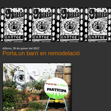
dilluns, 30 de gener del 2017
Porta,un barri en remodelació