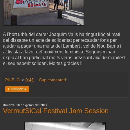
A l'hort urbà del carrer Joaquim Valls ha tingut llóc el matí
del dissabte un acte de solidaritat per recaudar fons per
ajudar a pagar una multa del Lambert , veí de Nou Barris i
activista a favor del moviment feminista. Segons m'han
explicat han participat molts veins posssant així de manifest
el seu esperit solidari. Moltes gràcies !!!
Pili E. G.
a
0:45
Cap comentari:
Comparteix
dimarts, 10 de gener del 2017
VermutSiCal Festival Jam Session