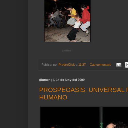
peñas
Publicat per
PredroClick
a
11:27
Cap comentari:
diumenge, 14 de juny del 2009
PROSPEOASIS. UNIVERSAL 
HUMANO.