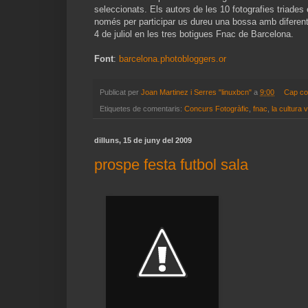
seleccionats. Els autors de les 10 fotografies triades
només per participar us dureu una bossa amb diferent
4 de juliol en les tres botigues Fnac de Barcelona.
Font
:
barcelona.photobloggers.or
Publicat per
Joan Martinez i Serres "linuxbcn"
a
9:00
Cap co
Etiquetes de comentaris:
Concurs Fotogràfic
,
fnac
,
la cultura 
dilluns, 15 de juny del 2009
prospe festa futbol sala