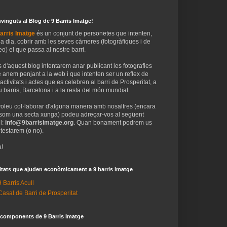
vinguts al Blog de 9 Barris Imatge!
arris Imatge
és un conjunt de personetes que intenten,
 a dia, cobrir amb les seves càmeres (fotogràfiques i de
eo) el que passa al nostre barri.
 d'aquest blog intentarem anar publicant les fotografies
 anem penjant a la web i que intenten ser un reflex de
 activitats i actes que es celebren al barri de Prosperitat, a
 barris, Barcelona i a la resta del món mundial.
voleu col·laborar d'alguna manera amb nosaltres (encara
som una secta xunga) podeu adreçar-vos al següent
l:
info@9barrisimatge.org
. Quan bonament podrem us
testarem (o no).
!
itats que ajuden econòmicament a 9 barris imatge
9 Barris Acull
Casal de Barri de Prosperitat
 components de 9 Barris Imatge