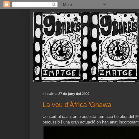
dissabte, 27 de juny del 2009
La veu d'Àfrica 'Gnawa'
Concert al casal amb aquesta formació bereber del Ma
percussió i una gran actuació on han anat incorporant