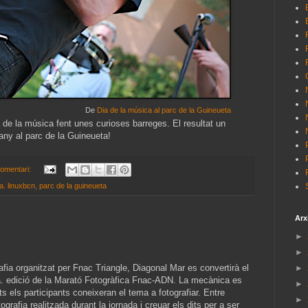
De
Dia de la música al parc de la Guineueta
 de la música fent unes curioses barreges. El resultat un
any al parc de la Guineueta!
omentari:
ta. linuxbcn
,
parc de la guineueta
Arx
►
►
afia organitzat per Fnac Triangle, Diagonal Mar es convertirà el
►
2a. edició de la Marató Fotogràfica Fnac-ADN. La mecànica es
►
ots els participants coneixeran el tema a fotografiar. Entre
►
grafia realitzada durant la jornada i creuar els dits per a ser