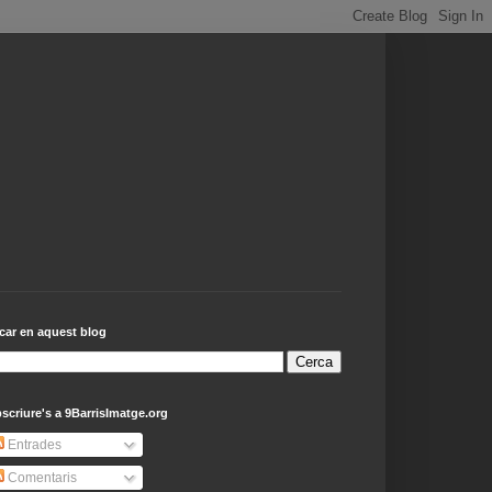
car en aquest blog
scriure's a 9BarrisImatge.org
Entrades
Comentaris