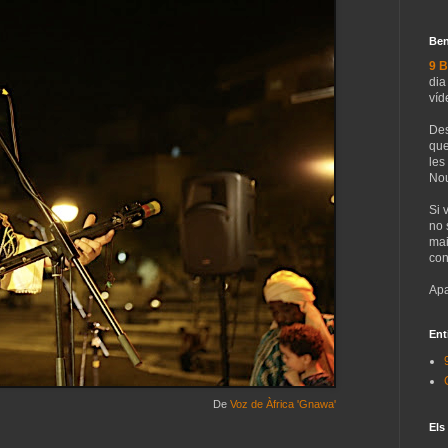
Ben
9 B
dia
víd
Des
que
les
Nou
Si 
no 
mai
con
Apa
Ent
De
Voz de Àfrica 'Gnawa'
Els