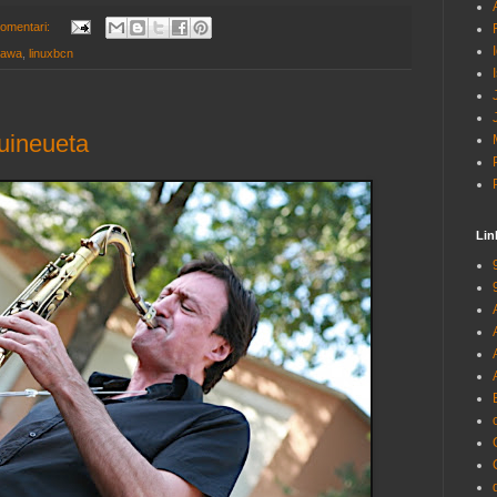
omentari:
nawa
,
linuxbcn
Guineueta
Lin