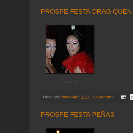
PROSPE FESTA DRAG QUEN
drag quen
Publicat per
PredroClick
a
11:41
Cap comentari:
PROSPE FESTA PEÑAS