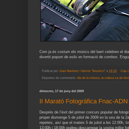
Com ja és costum els músics del barri celebren el dia
divertit popurri de esils en formació de combos. Engu
Publicat per
Joan Martinez i Serres "linuxbcn"
a
19:19
Cap c
Etiquetes de comentaris:
dia de la música
,
la cultura va de fes
dimecres, 17 de juny del 2009
II Marató Fotogràfica Fnac-ADN
Després de l’èxit del primer concurs popular de fotogr
proper diumenge 5 de juliol de 2009 en la seu de la 
repeteix, així que el mateix 5 de juliol a les 12:00h, t
13:00h i 18:00h podreu descarregar la vostra millor foto