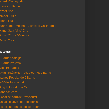
Alberto Sanagustín
Francesc Barbe
Iozsef Kiss
Ismael Utrilla
Joan Linux
Juan Carlos Molina (Grismedio Casinegro)
Manel Sala "Ulls" Circ
Pedro "Casal" Cervera
Pedro Click
ks amics
9 Barris Analògic
9 Barris Protesta
A les Barriades
Arxiu Històric de Roquetes - Nou Barris
Ateneu Popular de 9 Barris
AVV de Prosperitat
Blog Fotogràfic de Circ
caborian.com
Casal de barri de Prosperitat
Casal de Joves de Prosperitat
districtenoubarris.blogspot.com