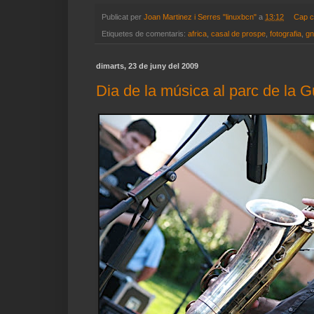
Publicat per
Joan Martinez i Serres "linuxbcn"
a
13:12
Cap c
Etiquetes de comentaris:
africa
,
casal de prospe
,
fotografia
,
g
dimarts, 23 de juny del 2009
Dia de la música al parc de la 