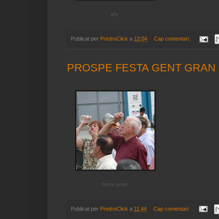
afs
Publicat per
PredroClick
a
12:04
Cap comentari:
PROSPE FESTA GENT GRAN
festa gran
Publicat per
PredroClick
a
11:44
Cap comentari: