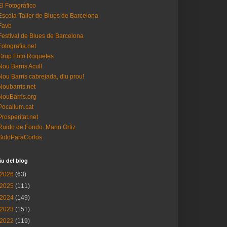
El Fotográfico
Escola-Taller de Blues de Barcelona
Favb
Festival de Blues de Barcelona
Fotografia.net
Grup Foto Roquetes
Nou Barris Acull
Nou Barris cabrejada, diu prou!
Noubarris.net
NouBarris.org
Pocallum.cat
Prosperitat.net
Ruido de Fondo. Mario Ortiz
SoloParaCortos
iu del blog
2026
(63)
2025
(111)
2024
(149)
2023
(151)
2022
(119)