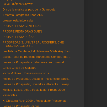
La veu d'Àfrica 'Gnawa'
Dia de la música al parc de la Guineueta
II Marató Fotogràfica Fnac-ADN
prospe festa futbol sala
PROSPE FESTA GENT GRAN
PROSPE FESTA DRAG QUEN
PROSPE FESTA PEÑAS
PROSPEOASIS. UNIVERSAL ROCKERS. CHE
SUDAKA. COLOR ...
Les Nits de Capibloa; Edu Manazas & Whiskey Tren
Escola Taller de Blues de Barcelona; Combos final ...
Festes de Prosperitat - Habaneres i rom cremat
Circus Circuli de Stuttgart
Picnic & Blues + Desastrosus circus
Festes de Prosperitat, Dissabte - Falcons de Barce...
Festes de Prosperitat, Divendres - Karaoke + Prosp...
Mojitos...Lokos....Hip... Festa Major Prospe 2009
Pasacalles
XI Chistorra Rock 2009 .. Festa Major Prosperitat
Festes de Prosperitat, dijous