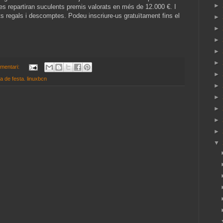
►
 es repartiran suculents premis valorats en més de 12.000 €. I
s regals i descomptes. Podeu inscriure-us gratuïtament fins el
►
►
►
►
►
mentari:
►
va de festa. linuxbcn
►
►
►
►
►
▼