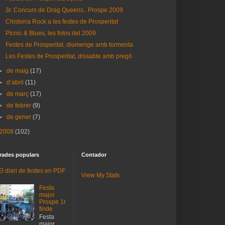
3r. Concurs de Drag Queens.. Prospe 2009
Chistorra Rock a les festes de Prosperitat
Picnic & Blues, les fotos del 2009
Festes de Prosperitat, diumenge amb tormenta
Les Festes de Prosperitat, dissabte amb pregó
►
de maig
(17)
►
d’abril
(11)
►
de març
(17)
►
de febrer
(9)
►
de gener
(7)
2008
(102)
rades populars
Contador
El diari de festes en PDF
View My Stats
Festa
major
Prospe 1r
finde
Festa
major