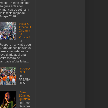
Prospe 1r finde Imatges
d'alguns actes del
primer cap de setmana
de la festa major de
Prospe 2016
Visca St
Xibeco !!!
Cridan a
La
Prospe !!!
La
Prospe, un any més treu
a Sant Xibeco pels seus
carrers per celebrar la
seva diada,aquí una
petita mostra de
l'arribada a Via Julia,...
PASABA
RES
De
PASABA
RES
Rosa
Sánchez
Quinteto
De Rosa
Sánchez