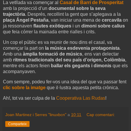
La vetllada va començar al
Casal de Barri de Prosperitat
amb la projecció d’un
documental sobre la seva
trajectòria
. Després, recollint la gent que s’aplegava a la
plaça Ángel Pestaña
, van iniciar una mena de
cercavila
on
ja ressonaven
flautes exòtiques
i un
dimoni sobre calius
que feia córrer la mainada entre rialles i crits.
Un cop el públic es va reunir de nou dins el casal, va
començar la part on
la música esdevenia protagonista
.
Amb una
àmplia formació de músics
, ens van delectar
amb
ritmes tradicionals del seu país d’origen, Colòmbia
,
mentre els actors feien
ballar els gegants i dimonis
que els
acompanyaven.
Com sempre, podeu fer-vos una idea del que va passar fent
clic sobre la imatge
que il·lustra aquesta petita crònica.
Ah!, tot va ser culpa de la
Cooperativa Las Rudas
!
Joan Martinez i Serres "linuxbcn"
a
10:11
Cap comentari:
Comparteix