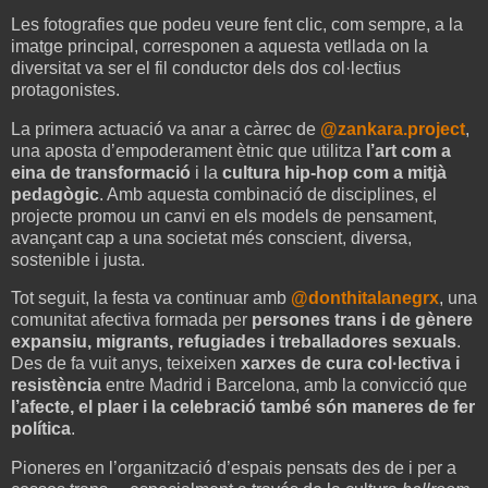
Les fotografies que podeu veure fent clic, com sempre, a la
imatge principal, corresponen a aquesta vetllada on la
diversitat va ser el fil conductor dels dos col·lectius
protagonistes.
La primera actuació va anar a càrrec de
@zankara.project
,
una aposta d’empoderament ètnic que utilitza
l’art com a
eina de transformació
i la
cultura hip-hop com a mitjà
pedagògic
. Amb aquesta combinació de disciplines, el
projecte promou un canvi en els models de pensament,
avançant cap a una societat més conscient, diversa,
sostenible i justa.
Tot seguit, la festa va continuar amb
@donthitalanegrx
, una
comunitat afectiva formada per
persones trans i de gènere
expansiu, migrants, refugiades i treballadores sexuals
.
Des de fa vuit anys, teixeixen
xarxes de cura col·lectiva i
resistència
entre Madrid i Barcelona, amb la convicció que
l’afecte, el plaer i la celebració també són maneres de fer
política
.
Pioneres en l’organització d’espais pensats des de i per a