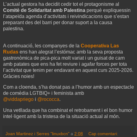
L’actual gestora ha decidit cedir tot el protagonisme al
Comitè de Solidaritat amb Palestina
perquè expliquessin
l’atapeïda agenda d’activitats i reivindicacions que s’estan
preparant des del barri per donar suport a la causa
palestina.
A continuació, les companyes de la
Cooperativa Las
Rudas
ens han alegrat l’estómac amb la seva proposta
gastronòmica de pica-pica molt variat i un guisat de carn
amb patates que ens ha fet reviure i agafar forces per tota
l’activitat que tenim per endavant en aquest curs 2025-2026.
Gràcies noies!
Com a cloenda, s’ha donat pas a l’humor amb un espectacle
de comèdia LGTBIQ+ i feminista amb
@viddapriego
i
@rococca
.
Una vetllada que ha combinat el retrobament i el bon humor
intel·ligent amb la tristesa de la situació actual al món.
Joan Martinez i Serres "linuxbcn"
a
2:08
Cap comentari: