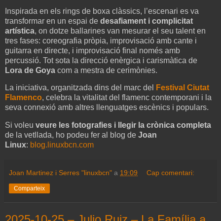
Inspirada en els rings de boxa clàssics, l’escenari es va
transformar en un espai de
desafiament i complicitat
artística
, on dotze ballarines van mesurar el seu talent en
tres fases: coreografia pròpia, improvisació amb cante i
guitarra en directe, i improvisació final només amb
percussió. Tot sota la direcció enèrgica i carismàtica de
Lora de Goya
com a mestra de cerimònies.
La iniciativa, organitzada dins del marc del
Festival Ciutat
Flamenco
, celebra la vitalitat del flamenc contemporani i la
seva connexió amb altres llenguatges escènics i populars.
Si voleu
veure les fotografies i llegir la crònica completa
de la vetllada, ho podeu fer al blog de
Joan
Linux
:
blog.linuxbcn.com
Joan Martinez i Serres "linuxbcn"
a
19:09
Cap comentari:
Comparteix
2025-10-25 – Julio Ruiz – La Família a