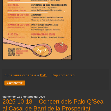
núria laura orbaneja
a
8:41
Cap comentari:
Comparteix
diumenge, 19 d’octubre del 2025
2025-10-18 – Concert dels Palo Q’Sea
al Casal de Barri de la Prosperitat