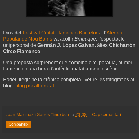
Dins del
Festival Ciutat Flamenco Barcelona
, l’
Ateneu
Popular de Nou Barris
va acollir
Empaque
, l’espectacle
unipersonal de
Germán J. López Galván
, àlies
Chicharrón
Circo Flamenco
.
Una proposta sorprenent que combina circ, paraula, humor i
flamenc en una hora d’autèntic malabarisme escènic.
Podeu llegir-ne la crònica completa i veure les fotografies al
blog:
blog.pocallum.cat
Joan Martinez i Serres "linuxbcn"
a
23:39
Cap comentari:
Comparteix