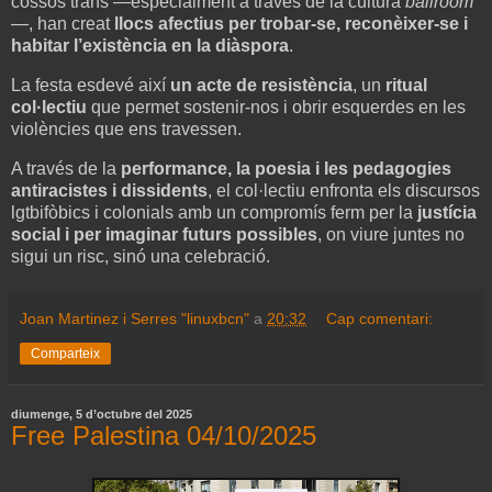
cossos trans —especialment a través de la cultura
ballroom
—, han creat
llocs afectius per trobar-se, reconèixer-se i
habitar l’existència en la diàspora
.
La festa esdevé així
un acte de resistència
, un
ritual
col·lectiu
que permet sostenir-nos i obrir esquerdes en les
violències que ens travessen.
A través de la
performance, la poesia i les pedagogies
antiracistes i dissidents
, el col·lectiu enfronta els discursos
lgtbifòbics i colonials amb un compromís ferm per la
justícia
social i per imaginar futurs possibles
, on viure juntes no
sigui un risc, sinó una celebració.
Joan Martinez i Serres "linuxbcn"
a
20:32
Cap comentari:
Comparteix
diumenge, 5 d’octubre del 2025
Free Palestina 04/10/2025