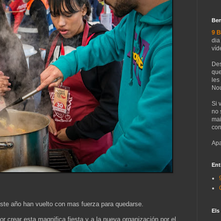
Ben
9 B
dia
víd
Des
que
les
Nou
Si 
no 
mai
con
Apa
Ent
te año han vuelto con mas fuerza para quedarse.
Els
or crear esta magnifica fiesta y a la nueva organización por el