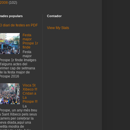
2008
(102)
rades populars
Contador
El diari de festes en PDF
View My Stats
Festa
major
Prospe 1r
finde
Festa
major
Prospe 1r finde Imatges
d'alguns actes del
primer cap de setmana
de la festa major de
Prospe 2016
Visca St
Xibeco !!!
Cridan a
La
Prospe !!!
La
Prospe, un any més treu
a Sant Xibeco pels seus
carrers per celebrar la
seva diada,aquí una
petita mostra de