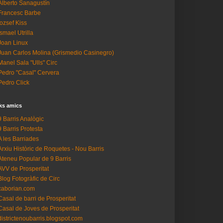
Alberto Sanagustín
Francesc Barbe
Iozsef Kiss
Ismael Utrilla
Joan Linux
Juan Carlos Molina (Grismedio Casinegro)
Manel Sala "Ulls" Circ
Pedro "Casal" Cervera
Pedro Click
ks amics
9 Barris Analògic
9 Barris Protesta
A les Barriades
Arxiu Històric de Roquetes - Nou Barris
Ateneu Popular de 9 Barris
AVV de Prosperitat
Blog Fotogràfic de Circ
caborian.com
Casal de barri de Prosperitat
Casal de Joves de Prosperitat
districtenoubarris.blogspot.com