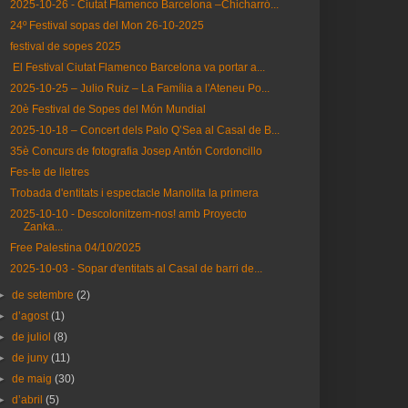
2025-10-26 - Ciutat Flamenco Barcelona –Chicharró...
24º Festival sopas del Mon 26-10-2025
festival de sopes 2025
El Festival Ciutat Flamenco Barcelona va portar a...
2025-10-25 – Julio Ruiz – La Família a l'Ateneu Po...
20è Festival de Sopes del Món Mundial
2025-10-18 – Concert dels Palo Q’Sea al Casal de B...
35è Concurs de fotografia Josep Antón Cordoncillo
Fes-te de lletres
Trobada d'entitats i espectacle Manolita la primera
2025-10-10 - Descolonitzem-nos! amb Proyecto
Zanka...
Free Palestina 04/10/2025
2025-10-03 - Sopar d'entitats al Casal de barri de...
►
de setembre
(2)
►
d’agost
(1)
►
de juliol
(8)
►
de juny
(11)
►
de maig
(30)
►
d’abril
(5)