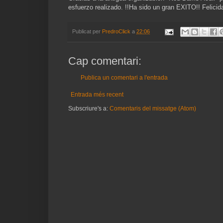
esfuerzo realizado. !!Ha sido un gran EXITO!! Felici
Publicat per
PredroClick
a
22:06
Cap comentari:
Publica un comentari a l'entrada
Entrada més recent
Subscriure's a:
Comentaris del missatge (Atom)