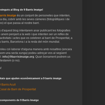
vinguts al Blog de 9 Barris Imatge!
arris Imatge
és un conjunt de personetes que intenten,
 a dia, cobrir amb les seves càmeres (fotogràfiques i de
eo) el que passa al nostre barri.
 d'aquest blog intentarem anar publicant les fotografies
 anem penjant a la web i que intenten ser un reflex de
 activitats i actes que es celebren al barri de Prosperitat, a
 barris, Barcelona i a la resta del món mundial.
voleu col·laborar d'alguna manera amb nosaltres (encara
som una secta xunga) podeu adreçar-vos al següent
l:
info@9barrisimatge.org
. Quan bonament podrem us
testarem (o no).
!
itats que ajuden econòmicament a 9 barris imatge
9 Barris Acull
Casal de Barri de Prosperitat
 components de 9 Barris Imatge