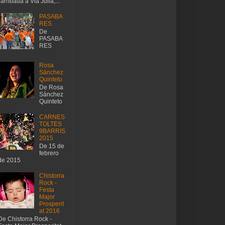
l'arribada a Via Julia,...
PASABA
RES
De
PASABA
RES
Rosa
Sánchez
Quinteto
De Rosa
Sánchez
Quinteto
CARNES
TOLTES
9BARRIS
2015
De 15 de
febrero
de 2015
Chistorra
Rock -
Festa
Major
Prosperit
at 2016
De Chistorra Rock -