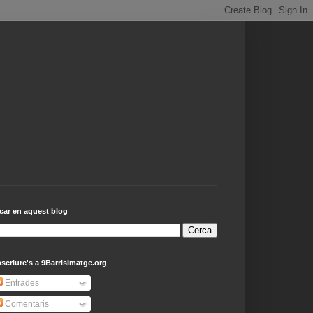
car en aquest blog
scriure's a 9BarrisImatge.org
Entrades
Comentaris