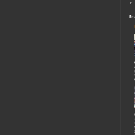
►
Ent