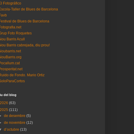
El Fotográfico
Escola-Taller de Blues de Barcelona
Favb
Festival de Blues de Barcelona
Fotografia.net
Grup Foto Roquetes
Nou Barris Acull
Nou Barris cabrejada, diu prou!
Noubarris.net
NouBarris.org
Pocallum.cat
Prosperitat.net
Ruido de Fondo. Mario Ortiz
SoloParaCortos
iu del blog
2026
(63)
2025
(111)
►
de desembre
(5)
►
de novembre
(12)
▼
d’octubre
(13)