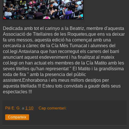
Dedicada amb tot el carinyo a la Beatriz, membre d'aquesta
Associació de Titellaires de les Roquetes,que ens va deixar
fa uns messos, aquesta edició ha començat amb una
cercavila a càrrec de la Cía Més Tumacat i alumnes del
col.legi Antaviana que han recorregut els carrers del barri
anunciant aquest esdeveniment i ha finalitzat al mateix
col.legi on han actuat els membres de la Cía Matito amb les
seves titelles qu'han representat " El Matito i la grandíssima
roda de fira " amb la presencia del públic
assistent.Enhorabona i els meus millors desitjos per
aquesta titellada !!! Esteu tots convidats a gaudr dels seus
espectacles !!!
Pili E. G.
a
1:10
Cap comentari:
Comparteix