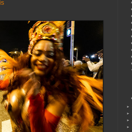
is
►
►
►
►