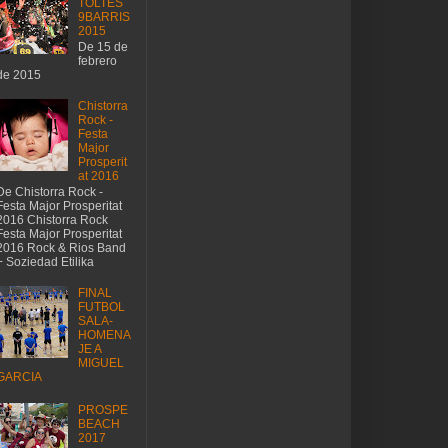
TOLTES
9BARRIS
2015
De 15 de
febrero
de 2015
Chistorra
Rock -
Festa
Major
Prosperit
at 2016
De Chistorra Rock -
Festa Major Prosperitat
2016 Chistorra Rock
Festa Major Prosperitat
2016 Rock & Rios Band
+ Soziedad Etilika
FINAL
FUTBOL
SALA-
HOMENA
JE A
MIGUEL
GARCIA
PROSPE
BEACH
2017