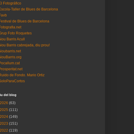
El Fotográfico
Escola-Taller de Blues de Barcelona
Favb
Festival de Blues de Barcelona
Fotografia.net
Grup Foto Roquetes
Nou Barris Acull
Nou Barris cabrejada, diu prou!
Noubarris.net
NouBarris.org
Pocallum.cat
Prosperitat.net
Ruido de Fondo. Mario Ortiz
SoloParaCortos
iu del blog
2026
(63)
2025
(111)
2024
(149)
2023
(151)
2022
(119)