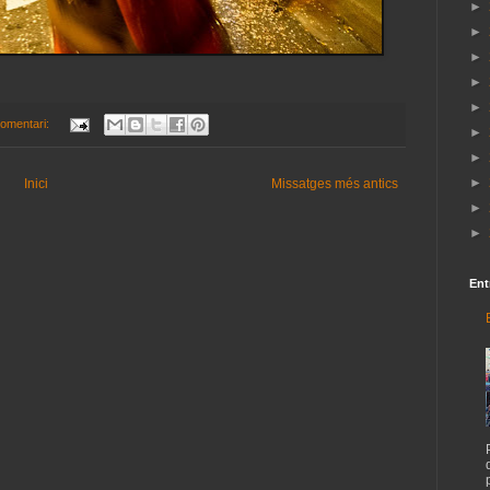
►
►
►
►
►
omentari:
►
►
►
Inici
Missatges més antics
►
►
Ent