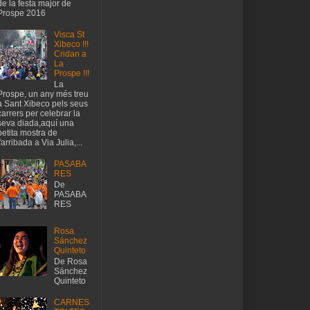
de la festa major de
Prospe 2016
Visca St
Xibeco !!!
Cridan a
La
Prospe !!!
La
Prospe, un any més treu
a Sant Xibeco pels seus
carrers per celebrar la
seva diada,aquí una
petita mostra de
l'arribada a Via Julia,...
PASABA
RES
De
PASABA
RES
Rosa
Sánchez
Quinteto
De Rosa
Sánchez
Quinteto
CARNES