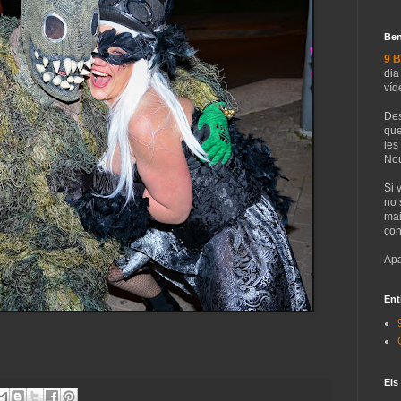
Ben
9 B
dia
víd
Des
que
les
Nou
Si 
no 
mai
con
Apa
Ent
Els