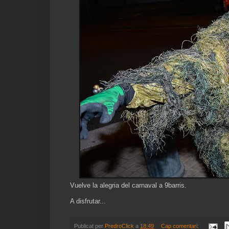
Vuelve la alegria del carnaval a 9barris.
A disfrutar...
Publicat per
PredroClick
a
18:49
Cap comentari: