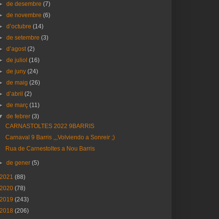
►
de desembre
(7)
►
de novembre
(6)
►
d’octubre
(14)
►
de setembre
(3)
►
d’agost
(2)
►
de juliol
(16)
►
de juny
(24)
►
de maig
(26)
►
d’abril
(2)
►
de març
(11)
▼
de febrer
(3)
CARNASTOLTES 2022 9BARRIS
Carnaval 9 Barris ,,,Volviendo a Sonreir ;)
Rua de Carnestoltes a Nou Barris
►
de gener
(5)
2021
(88)
2020
(78)
2019
(243)
2018
(206)