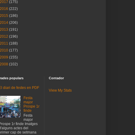
2017
(175)
2016
(222)
2015
(186)
2014
(206)
2013
(191)
2012
(196)
2011
(188)
2010
(177)
2009
(155)
2008
(102)
rades populars
Contador
El diari de festes en PDF
View My Stats
Festa
major
Prospe 1r
finde
Festa
major
Prospe 1r finde Imatges
d'alguns actes del
primer cap de setmana