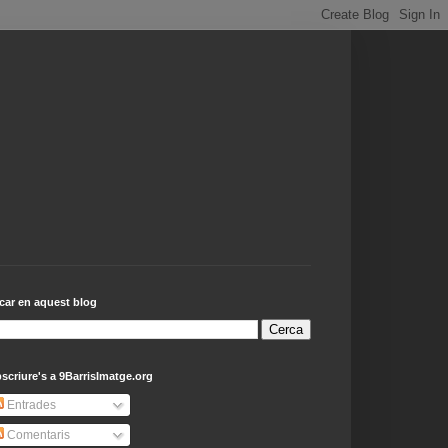
car en aquest blog
scriure's a 9BarrisImatge.org
Entrades
Comentaris