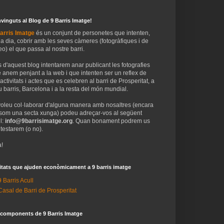
vinguts al Blog de 9 Barris Imatge!
arris Imatge
és un conjunt de personetes que intenten,
 a dia, cobrir amb les seves càmeres (fotogràfiques i de
eo) el que passa al nostre barri.
 d'aquest blog intentarem anar publicant les fotografies
 anem penjant a la web i que intenten ser un reflex de
 activitats i actes que es celebren al barri de Prosperitat, a
 barris, Barcelona i a la resta del món mundial.
voleu col·laborar d'alguna manera amb nosaltres (encara
som una secta xunga) podeu adreçar-vos al següent
l:
info@9barrisimatge.org
. Quan bonament podrem us
testarem (o no).
!
itats que ajuden econòmicament a 9 barris imatge
9 Barris Acull
Casal de Barri de Prosperitat
 components de 9 Barris Imatge