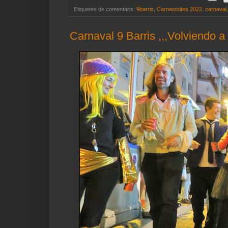
Etiquetes de comentaris:
9barris
,
Carnastoltes 2022
,
carnaval
Carnaval 9 Barris ,,,Volviendo a 