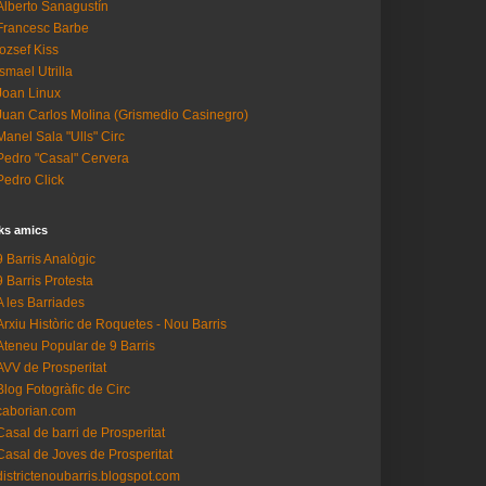
Alberto Sanagustín
Francesc Barbe
Iozsef Kiss
Ismael Utrilla
Joan Linux
Juan Carlos Molina (Grismedio Casinegro)
Manel Sala "Ulls" Circ
Pedro "Casal" Cervera
Pedro Click
ks amics
9 Barris Analògic
9 Barris Protesta
A les Barriades
Arxiu Històric de Roquetes - Nou Barris
Ateneu Popular de 9 Barris
AVV de Prosperitat
Blog Fotogràfic de Circ
caborian.com
Casal de barri de Prosperitat
Casal de Joves de Prosperitat
districtenoubarris.blogspot.com