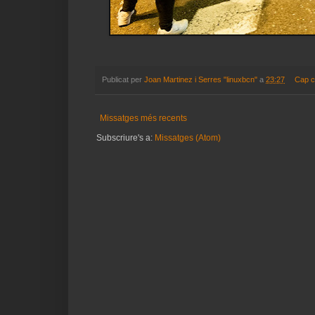
Publicat per
Joan Martinez i Serres "linuxbcn"
a
23:27
Cap c
Missatges més recents
Subscriure's a:
Missatges (Atom)