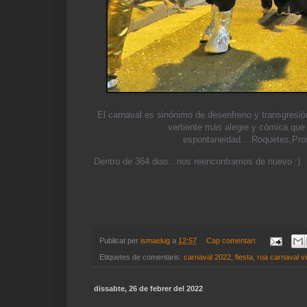
El carnaval es sinónimo de desenfreno y transgresi
vertiente más alegre y cómica que 
espontaneidad....Roquetes,Prosp
Dentro de 364 dias...nos reencontramos de nuevo :)
Publicat per
ismaelug
a
12:57
Cap comentari:
Etiquetes de comentaris:
carnaval 2022
,
fiesta
,
rua carnaval via
dissabte, 26 de febrer del 2022