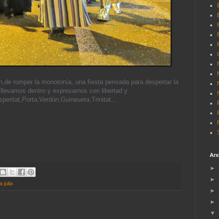
ón,de romper la monotonía,
una fiesta pensada para despertar la
llevamos dentro y expresarnos con libertad y
eritat,Porta,Verdún,Guineueta,Trinitat...
Arx
►
►
 julia
►
►
▼