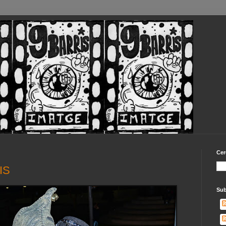
Cer
IS
Sub