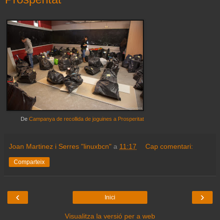
De
Campanya de recollida de joguines a Prosperitat
Joan Martinez i Serres "linuxbcn"
a
11:17
Cap comentari:
Comparteix
‹
›
Inici
Visualitza la versió per a web