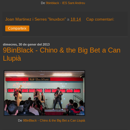
De
9binblack - IES Sant Andreu
Joan Martinez i Serres "linuxbcn"
a
18:14
Cap comentari:
Comparteix
dimecres, 30 de gener del 2013
9BinBlack - Chino & the Big Bet a Can
Llupià
De
9BinBlack - Chino & the Big Bet a Can Llupià