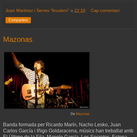
Joan Martinez i Serres "linuxbcn"
a
22:10
Cap comentari:
Comparteix
Mazonas
De
Mazonas
Banda formada per Ricardo Marín, Nacho Lesko, Juan
Carlos García i Iñigo Goldaracena, músics han treballat amb
El Último de la Fila, Manolo García, Los Secretos, Estopa,