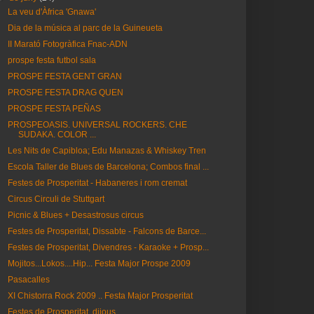
La veu d'Àfrica 'Gnawa'
Dia de la música al parc de la Guineueta
II Marató Fotogràfica Fnac-ADN
prospe festa futbol sala
PROSPE FESTA GENT GRAN
PROSPE FESTA DRAG QUEN
PROSPE FESTA PEÑAS
PROSPEOASIS. UNIVERSAL ROCKERS. CHE
SUDAKA. COLOR ...
Les Nits de Capibloa; Edu Manazas & Whiskey Tren
Escola Taller de Blues de Barcelona; Combos final ...
Festes de Prosperitat - Habaneres i rom cremat
Circus Circuli de Stuttgart
Picnic & Blues + Desastrosus circus
Festes de Prosperitat, Dissabte - Falcons de Barce...
Festes de Prosperitat, Divendres - Karaoke + Prosp...
Mojitos...Lokos....Hip... Festa Major Prospe 2009
Pasacalles
XI Chistorra Rock 2009 .. Festa Major Prosperitat
Festes de Prosperitat, dijous