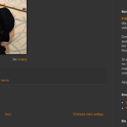
Ben
9 B
dia
víd
Des
que
les
Nou
De
mojitos
Si 
no 
mai
con
 barris
Apa
Ent
Inici
Entrada més antiga
Els