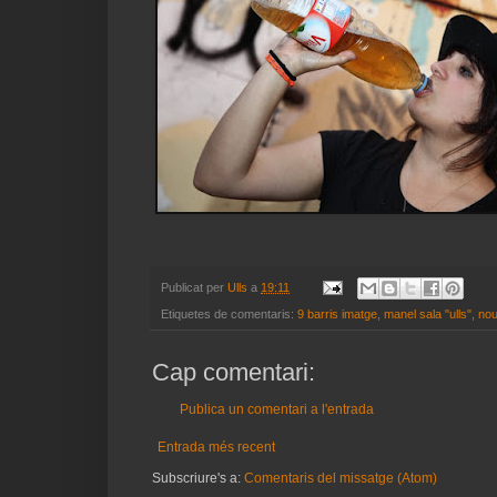
Publicat per
Ulls
a
19:11
Etiquetes de comentaris:
9 barris imatge
,
manel sala "ulls"
,
nou
Cap comentari:
Publica un comentari a l'entrada
Entrada més recent
Subscriure's a:
Comentaris del missatge (Atom)