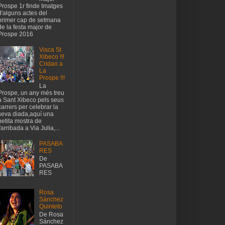
Prospe 1r finde Imatges
d'alguns actes del
primer cap de setmana
de la festa major de
Prospe 2016
Visca St
Xibeco !!!
Cridan a
La
Prospe !!!
La
Prospe, un any més treu
a Sant Xibeco pels seus
carrers per celebrar la
seva diada,aquí una
petita mostra de
l'arribada a Via Julia,...
PASABA
RES
De
PASABA
RES
Rosa
Sánchez
Quinteto
De Rosa
Sánchez