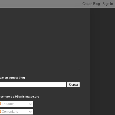
car en aquest blog
scriure's a 9BarrisImatge.org
Entrades
Comentaris