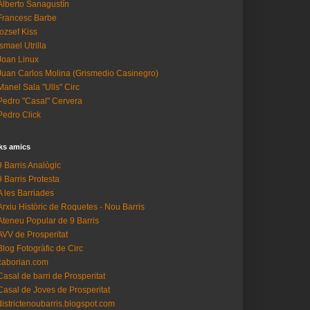
Alberto Sanagustín
Francesc Barbe
Iozsef Kiss
Ismael Utrilla
Joan Linux
Juan Carlos Molina (Grismedio Casinegro)
Manel Sala "Ulls" Circ
Pedro "Casal" Cervera
Pedro Click
ks amics
9 Barris Analògic
9 Barris Protesta
A les Barriades
Arxiu Històric de Roquetes - Nou Barris
Ateneu Popular de 9 Barris
AVV de Prosperitat
Blog Fotogràfic de Circ
caborian.com
Casal de barri de Prosperitat
Casal de Joves de Prosperitat
districtenoubarris.blogspot.com