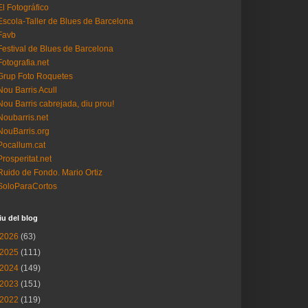
El Fotográfico
Escola-Taller de Blues de Barcelona
Favb
Festival de Blues de Barcelona
Fotografia.net
Grup Foto Roquetes
Nou Barris Acull
Nou Barris cabrejada, diu prou!
Noubarris.net
NouBarris.org
Pocallum.cat
Prosperitat.net
Ruido de Fondo. Mario Ortiz
SoloParaCortos
iu del blog
2026
(63)
2025
(111)
2024
(149)
2023
(151)
2022
(119)