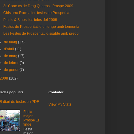
3r. Concurs de Drag Queens.. Prospe 2009
Chistorra Rock a les festes de Prosperitat
Picnic & Blues, les fotos del 2009
Festes de Prosperitat, diumenge amb tormenta
Les Festes de Prosperitat, dissabte amb pregó
►
de maig
(17)
►
d’abril
(11)
►
de març
(17)
►
de febrer
(9)
►
de gener
(7)
2008
(102)
rades populars
Contador
El diari de festes en PDF
View My Stats
Festa
major
Prospe 1r
finde
Festa
major