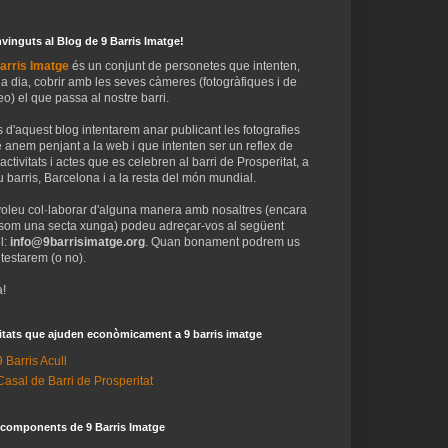
vinguts al Blog de 9 Barris Imatge!
arris Imatge
és un conjunt de personetes que intenten,
 a dia, cobrir amb les seves càmeres (fotogràfiques i de
eo) el que passa al nostre barri.
 d'aquest blog intentarem anar publicant les fotografies
 anem penjant a la web i que intenten ser un reflex de
 activitats i actes que es celebren al barri de Prosperitat, a
 barris, Barcelona i a la resta del món mundial.
voleu col·laborar d'alguna manera amb nosaltres (encara
som una secta xunga) podeu adreçar-vos al següent
l:
info@9barrisimatge.org
. Quan bonament podrem us
testarem (o no).
!
itats que ajuden econòmicament a 9 barris imatge
9 Barris Acull
Casal de Barri de Prosperitat
 components de 9 Barris Imatge