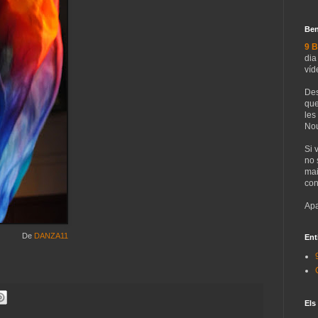
Ben
9 B
dia
víd
Des
que
les
Nou
Si 
no 
mai
con
Apa
De
DANZA11
Ent
Els