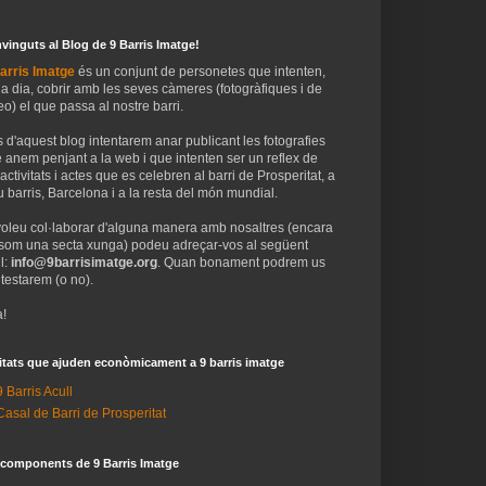
vinguts al Blog de 9 Barris Imatge!
arris Imatge
és un conjunt de personetes que intenten,
 a dia, cobrir amb les seves càmeres (fotogràfiques i de
eo) el que passa al nostre barri.
 d'aquest blog intentarem anar publicant les fotografies
 anem penjant a la web i que intenten ser un reflex de
 activitats i actes que es celebren al barri de Prosperitat, a
 barris, Barcelona i a la resta del món mundial.
voleu col·laborar d'alguna manera amb nosaltres (encara
som una secta xunga) podeu adreçar-vos al següent
l:
info@9barrisimatge.org
. Quan bonament podrem us
testarem (o no).
!
itats que ajuden econòmicament a 9 barris imatge
9 Barris Acull
Casal de Barri de Prosperitat
 components de 9 Barris Imatge