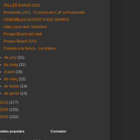
TALLER DANZA 2011
Prospestiu 2011 - Concert del CJP a Prosperitat
ASSEMBLEA SANITAT A NOU BARRIS
Adéu casa dels Teletubis!
Prospe Beach pel mati
Prospe Beach 2011
Cinema a la fresca - La Antena
►
de juny
(31)
►
de maig
(31)
►
d’abril
(16)
►
de març
(22)
►
de febrer
(14)
►
de gener
(13)
2010
(177)
2009
(155)
2008
(102)
rades populars
Contador