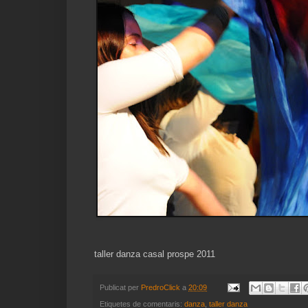
taller danza casal prospe 2011
Publicat per
PredroClick
a
20:09
Etiquetes de comentaris:
danza
,
taller danza