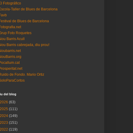
El Fotográfico
Escola-Taller de Blues de Barcelona
Favb
Festival de Blues de Barcelona
Fotografia.net
Grup Foto Roquetes
Nou Barris Acull
Nou Barris cabrejada, diu prou!
Noubarris.net
NouBarris.org
Pocallum.cat
Prosperitat.net
Ruido de Fondo. Mario Ortiz
SoloParaCortos
iu del blog
2026
(63)
2025
(111)
2024
(149)
2023
(151)
2022
(119)