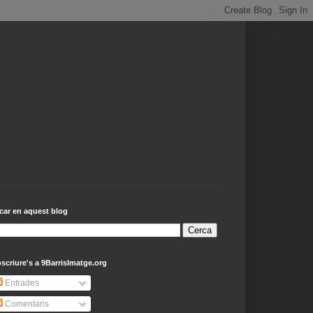
car en aquest blog
scriure's a 9BarrisImatge.org
Entrades
Comentaris