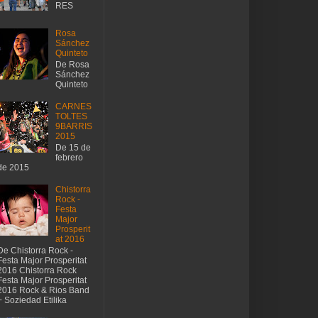
RES
Rosa
Sánchez
Quinteto
De Rosa
Sánchez
Quinteto
CARNES
TOLTES
9BARRIS
2015
De 15 de
febrero
de 2015
Chistorra
Rock -
Festa
Major
Prosperit
at 2016
De Chistorra Rock -
Festa Major Prosperitat
2016 Chistorra Rock
Festa Major Prosperitat
2016 Rock & Rios Band
+ Soziedad Etilika