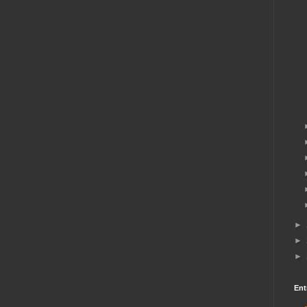
►
►
►
Ent