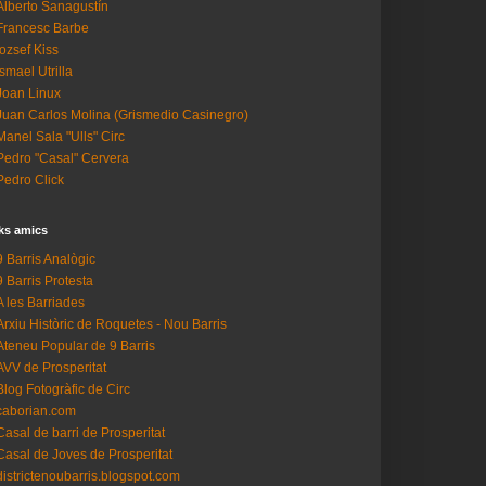
Alberto Sanagustín
Francesc Barbe
Iozsef Kiss
Ismael Utrilla
Joan Linux
Juan Carlos Molina (Grismedio Casinegro)
Manel Sala "Ulls" Circ
Pedro "Casal" Cervera
Pedro Click
ks amics
9 Barris Analògic
9 Barris Protesta
A les Barriades
Arxiu Històric de Roquetes - Nou Barris
Ateneu Popular de 9 Barris
AVV de Prosperitat
Blog Fotogràfic de Circ
caborian.com
Casal de barri de Prosperitat
Casal de Joves de Prosperitat
districtenoubarris.blogspot.com