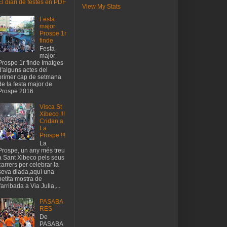
El diari de festes en PDF
View My Stats
Festa
major
Prospe 1r
finde
Festa
major
Prospe 1r finde Imatges
d'alguns actes del
primer cap de setmana
de la festa major de
Prospe 2016
Visca St
Xibeco !!!
Cridan a
La
Prospe !!!
La
Prospe, un any més treu
a Sant Xibeco pels seus
carrers per celebrar la
seva diada,aquí una
petita mostra de
l'arribada a Via Julia,...
PASABA
RES
De
PASABA