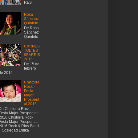
RES
Rosa
Sánchez
Quinteto
De Rosa
Sánchez
Quinteto
CARNES
TOLTES
9BARRIS
2015
De 15 de
febrero
de 2015
Chistorra
Rock -
Festa
Major
Prosperit
at 2016
De Chistorra Rock -
Festa Major Prosperitat
2016 Chistorra Rock
Festa Major Prosperitat
2016 Rock & Rios Band
+ Soziedad Etilika