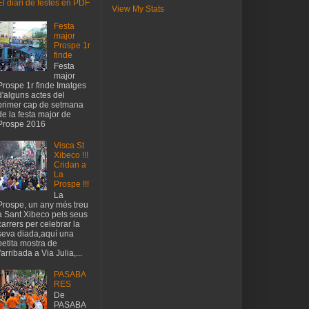
El diari de festes en PDF
View My Stats
Festa
major
Prospe 1r
finde
Festa
major
Prospe 1r finde Imatges
d'alguns actes del
primer cap de setmana
de la festa major de
Prospe 2016
Visca St
Xibeco !!!
Cridan a
La
Prospe !!!
La
Prospe, un any més treu
a Sant Xibeco pels seus
carrers per celebrar la
seva diada,aquí una
petita mostra de
l'arribada a Via Julia,...
PASABA
RES
De
PASABA