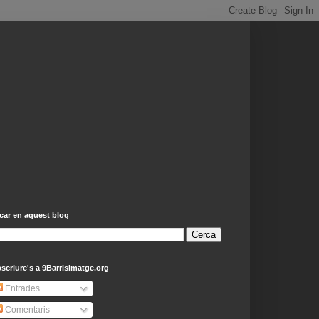
car en aquest blog
scriure's a 9BarrisImatge.org
Entrades
Comentaris