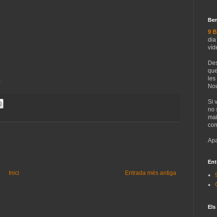
Ben
9 B
dia
víd
Des
que
les
1
Nou
Si 
no 
mai
con
Apa
Ent
Inici
Entrada més antiga
Els