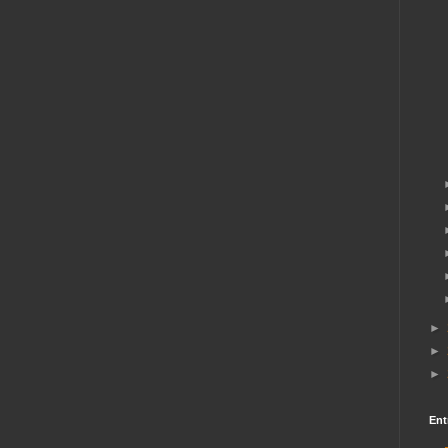
►
►
►
Ent