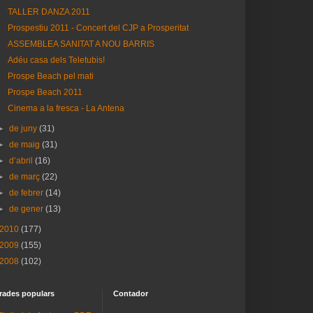
TALLER DANZA 2011
Prospestiu 2011 - Concert del CJP a Prosperitat
ASSEMBLEA SANITAT A NOU BARRIS
Adéu casa dels Teletubis!
Prospe Beach pel mati
Prospe Beach 2011
Cinema a la fresca - La Antena
►
de juny
(31)
►
de maig
(31)
►
d’abril
(16)
►
de març
(22)
►
de febrer
(14)
►
de gener
(13)
2010
(177)
2009
(155)
2008
(102)
rades populars
Contador