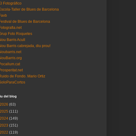
El Fotográfico
Escola-Taller de Blues de Barcelona
Favb
Festival de Blues de Barcelona
Fotografia.net
Grup Foto Roquetes
Nou Barris Acull
Nou Barris cabrejada, diu prou!
Noubarris.net
NouBarris.org
Pocallum.cat
Prosperitat.net
Ruido de Fondo. Mario Ortiz
SoloParaCortos
iu del blog
2026
(63)
2025
(111)
2024
(149)
2023
(151)
2022
(119)