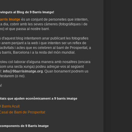
vinguts al Blog de 9 Barris Imatge!
arris Imatge
és un conjunt de personetes que intenten,
 a dia, cobrir amb les seves càmeres (fotogràfiques i de
eo) el que passa al nostre barri.
 d'aquest blog intentarem anar publicant les fotografies
 anem penjant a la web i que intenten ser un reflex de
 activitats i actes que es celebren al barri de Prosperitat, a
 barris, Barcelona i a la resta del món mundial.
voleu col·laborar d'alguna manera amb nosaltres (encara
som una secta xunga) podeu adreçar-vos al següent
l:
info@9barrisimatge.org
. Quan bonament podrem us
testarem (o no).
!
itats que ajuden econòmicament a 9 barris imatge
9 Barris Acull
Casal de Barri de Prosperitat
 components de 9 Barris Imatge