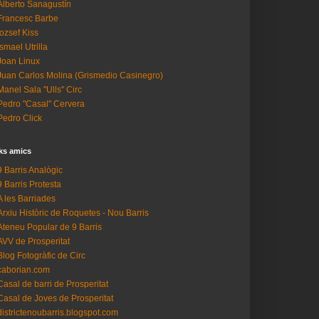
Alberto Sanagustín
Francesc Barbe
Iozsef Kiss
Ismael Utrilla
Joan Linux
Juan Carlos Molina (Grismedio Casinegro)
Manel Sala "Ulls" Circ
Pedro "Casal" Cervera
Pedro Click
ks amics
9 Barris Analògic
9 Barris Protesta
A les Barriades
Arxiu Històric de Roquetes - Nou Barris
Ateneu Popular de 9 Barris
AVV de Prosperitat
Blog Fotogràfic de Circ
caborian.com
Casal de barri de Prosperitat
Casal de Joves de Prosperitat
districtenoubarris.blogspot.com