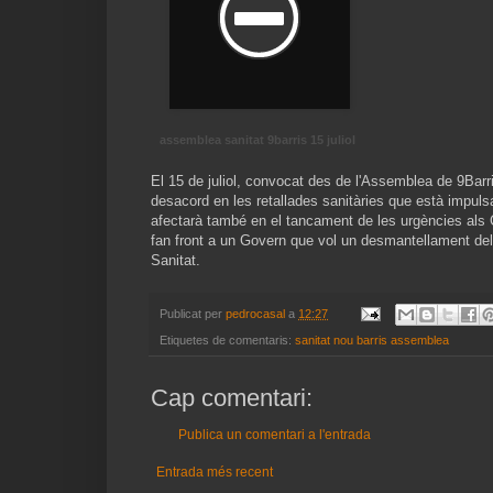
assemblea sanitat 9barris 15 juliol
El 15 de juliol, convocat des de l'Assemblea de 9Barri
desacord en les retallades sanitàries que està impulsa
afectarà també en el tancament de les urgències als CA
fan front a un Govern que vol un desmantellament del S
Sanitat.
Publicat per
pedrocasal
a
12:27
Etiquetes de comentaris:
sanitat nou barris assemblea
Cap comentari:
Publica un comentari a l'entrada
Entrada més recent