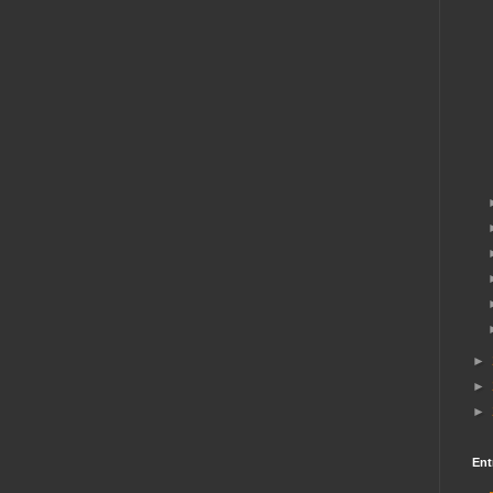
►
►
►
Ent