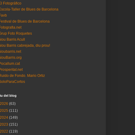
El Fotográfico
Escola-Taller de Blues de Barcelona
Favb
Festival de Blues de Barcelona
Fotografia.net
Grup Foto Roquetes
Nou Barris Acull
Nou Barris cabrejada, diu prou!
Noubarris.net
NouBarris.org
Pocallum.cat
Prosperitat.net
Ruido de Fondo. Mario Ortiz
SoloParaCortos
iu del blog
2026
(63)
2025
(111)
2024
(149)
2023
(151)
2022
(119)