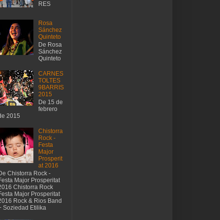
RES
Rosa
Sánchez
Quinteto
De Rosa
Sánchez
Quinteto
CARNES
TOLTES
9BARRIS
2015
De 15 de
febrero
de 2015
Chistorra
Rock -
Festa
Major
Prosperit
at 2016
De Chistorra Rock -
Festa Major Prosperitat
2016 Chistorra Rock
Festa Major Prosperitat
2016 Rock & Rios Band
+ Soziedad Etilika