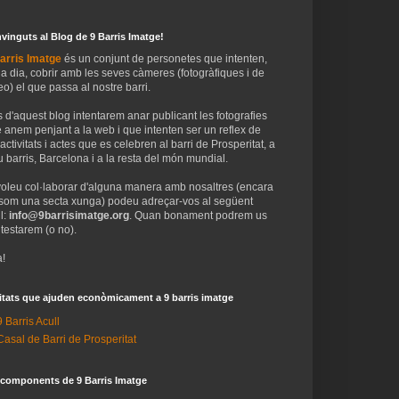
vinguts al Blog de 9 Barris Imatge!
arris Imatge
és un conjunt de personetes que intenten,
 a dia, cobrir amb les seves càmeres (fotogràfiques i de
eo) el que passa al nostre barri.
 d'aquest blog intentarem anar publicant les fotografies
 anem penjant a la web i que intenten ser un reflex de
 activitats i actes que es celebren al barri de Prosperitat, a
 barris, Barcelona i a la resta del món mundial.
voleu col·laborar d'alguna manera amb nosaltres (encara
som una secta xunga) podeu adreçar-vos al següent
l:
info@9barrisimatge.org
. Quan bonament podrem us
testarem (o no).
!
itats que ajuden econòmicament a 9 barris imatge
9 Barris Acull
Casal de Barri de Prosperitat
 components de 9 Barris Imatge