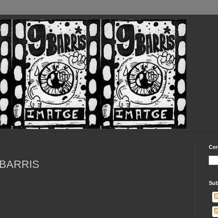
Cer
 BARRIS
Sub