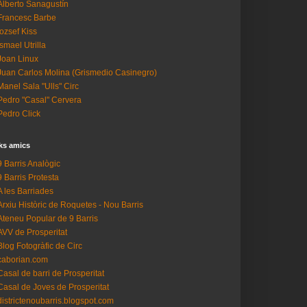
Alberto Sanagustín
Francesc Barbe
Iozsef Kiss
Ismael Utrilla
Joan Linux
Juan Carlos Molina (Grismedio Casinegro)
Manel Sala "Ulls" Circ
Pedro "Casal" Cervera
Pedro Click
ks amics
9 Barris Analògic
9 Barris Protesta
A les Barriades
Arxiu Històric de Roquetes - Nou Barris
Ateneu Popular de 9 Barris
AVV de Prosperitat
Blog Fotogràfic de Circ
caborian.com
Casal de barri de Prosperitat
Casal de Joves de Prosperitat
districtenoubarris.blogspot.com