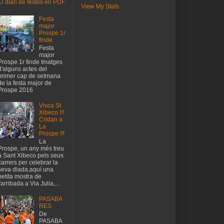
El diari de festes en PDF
View My Stats
Festa
major
Prospe 1r
finde
Festa
major
Prospe 1r finde Imatges
d'alguns actes del
primer cap de setmana
de la festa major de
Prospe 2016
Visca St
Xibeco !!!
Cridan a
La
Prospe !!!
La
Prospe, un any més treu
a Sant Xibeco pels seus
carrers per celebrar la
seva diada,aquí una
petita mostra de
l'arribada a Via Julia,...
PASABA
RES
De
PASABA