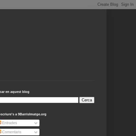
car en aquest blog
scriure's a 9BarrisImatge.org
Entrades
Comentaris