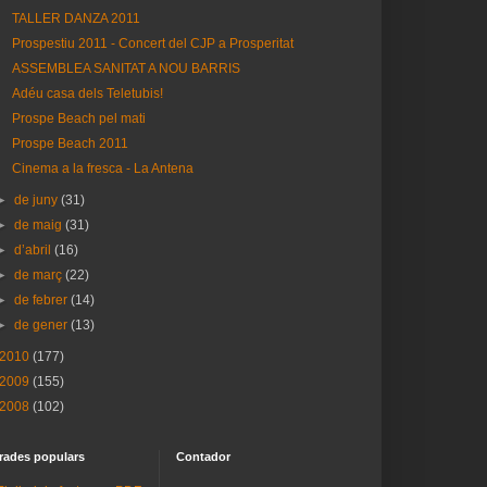
TALLER DANZA 2011
Prospestiu 2011 - Concert del CJP a Prosperitat
ASSEMBLEA SANITAT A NOU BARRIS
Adéu casa dels Teletubis!
Prospe Beach pel mati
Prospe Beach 2011
Cinema a la fresca - La Antena
►
de juny
(31)
►
de maig
(31)
►
d’abril
(16)
►
de març
(22)
►
de febrer
(14)
►
de gener
(13)
2010
(177)
2009
(155)
2008
(102)
rades populars
Contador