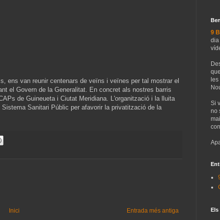
Ben
9 B
dia
víd
Des
que
les
s, ens van reunir centenars de veïns i veïnes per tal mostrar el
Nou
nt el Govern de la Generalitat. En concret als nostres barris
Ps de Guineueta i Ciutat Meridiana. L'organització i la lluita
Si 
istema Sanitari Públic per afavorir la privatització de la
no 
mai
con
Apa
Ent
Els
Inici
Entrada més antiga