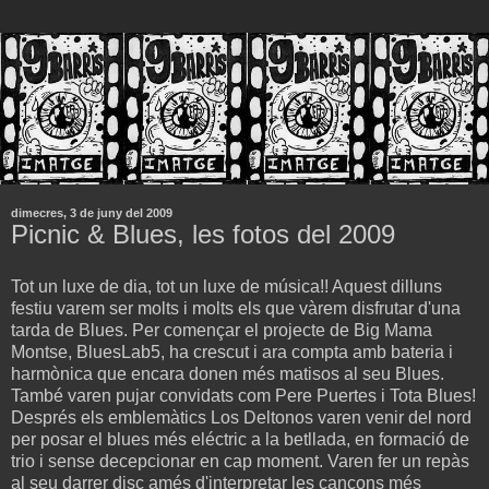
dimecres, 3 de juny del 2009
Picnic & Blues, les fotos del 2009
Tot un luxe de dia, tot un luxe de música!! Aquest dilluns
festiu varem ser molts i molts els que vàrem disfrutar d'una
tarda de Blues. Per començar el projecte de Big Mama
Montse, BluesLab5, ha crescut i ara compta amb bateria i
harmònica que encara donen més matisos al seu Blues.
També varen pujar convidats com Pere Puertes i Tota Blues!
Després els emblemàtics Los Deltonos varen venir del nord
per posar el blues més eléctric a la betllada, en formació de
trio i sense decepcionar en cap moment. Varen fer un repàs
al seu darrer disc amés d'interpretar les cançons més