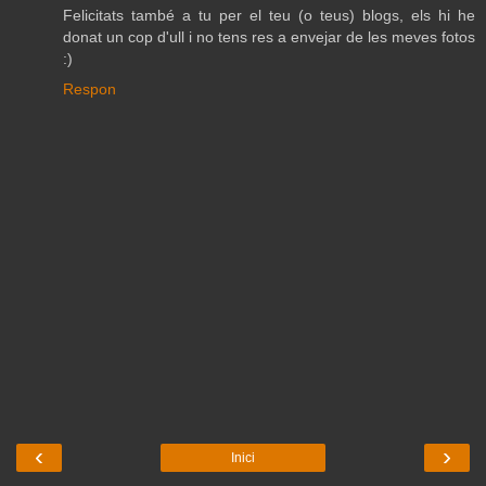
Felicitats també a tu per el teu (o teus) blogs, els hi he
donat un cop d'ull i no tens res a envejar de les meves fotos
:)
Respon
‹
›
Inici