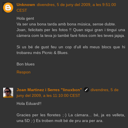
Unknown
divendres, 5 de juny del 2009, a les 9:51:00
CEST
Hola gent
Va ser una bona tarda amb bona música, sense dubte.
Joan, felicitats per les fotos !! Quan sigui gran i tingui una
càmera com la teva jo també faré fotos com les teves jajaja.
Si us bé de gust feu un cop d'ull els meus blocs que hi
trobareu més Picnic & Blues.
Bon blues
Respon
Joan Martinez i Serres "linuxbcn"
divendres, 5 de
juny del 2009, a les 11:10:00 CEST
Hola Eduard!!
Gracies per les floretes ;·) La càmara... bé, ja es velleta,
una 5D ;·) Es troben molt bé de pru ara per ara.