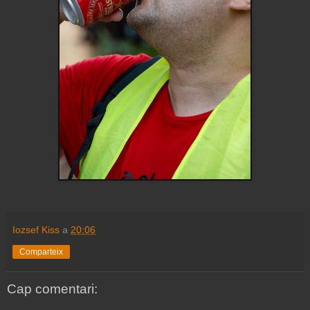
Iozsef Kiss
a
20:06
Comparteix
Cap comentari: