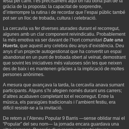
festa pel camí. I és precisament aquí on rau bona part de la
gràcia de la proposta: la capacitat de sorprendre,
d’interrompre la rutina i de recordar que l’espai públic també
pot ser un lloc de trobada, cultura i celebració.
La cercavila va fer diverses aturades durant el recorregut,
algunes amb un clar component reivindicatiu. Probablement
la més emotiva va ser davant de l’hort comunitari
Date una
Huerta
, que aquest any celebra deu anys d’existència. Deu
anys d’un projecte autogestionat que ha convertit un espai
abandonat en un punt de trobada obert al veïnat, demostrant
que sovint les iniciatives més valuoses són les que neixen
des de baix i es mantenen gràcies a la implicació de moltes
persones anònimes.
A mesura que avançava la tarda, la cercavila anava sumant
participants. Alguns s’hi afegien només durant uns carrers;
d’altres acabaven completant tot el recorregut. Entre la
música, els paraigües tradicionals i l’ambient festiu, era
difícil resistir-se a la invitació.
De retorn a l’Ateneu Popular 9 Barris —sense oblidar mai el
“Popular” del seu nom— la jornada encara guardava una