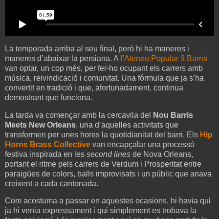
La temporada arriba al seu final, però hi ha maneres i
maneres d’abaixar la persiana. A l’
Ateneu Popular 9 Barris
van optar, un cop més, per fer-ho ocupant els carrers amb
música, reivindicació i comunitat. Una fórmula que ja s’ha
convertit en tradició i que, afortunadament, continua
demostrant que funciona.
La tarda va començar amb la cercavila del
Nou Barris
Meets New Orleans
, una d’aquelles activitats que
transformen per unes hores la quotidianitat del barri. Els
Hip
Horns Brass Collective
van encapçalar una processó
festiva inspirada en les
second lines
de Nova Orleans,
portant el ritme pels carrers de Verdum i Prosperitat entre
paraigües de colors, balls improvisats i un públic que anava
creixent a cada cantonada.
Com acostuma a passar en aquestes ocasions, hi havia qui
ja hi venia expressament i qui simplement es trobava la