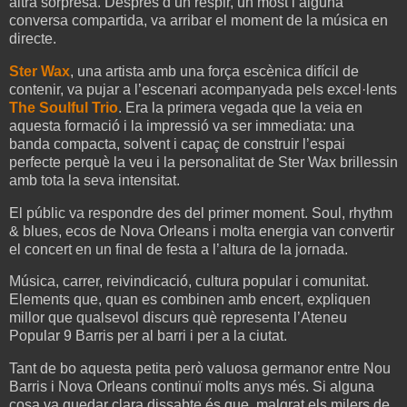
altra sorpresa. Després d’un respir, un most i alguna
conversa compartida, va arribar el moment de la música en
directe.
Ster Wax
, una artista amb una força escènica difícil de
contenir, va pujar a l’escenari acompanyada pels excel·lents
The Soulful Trio
. Era la primera vegada que la veia en
aquesta formació i la impressió va ser immediata: una
banda compacta, solvent i capaç de construir l’espai
perfecte perquè la veu i la personalitat de Ster Wax brillessin
amb tota la seva intensitat.
El públic va respondre des del primer moment. Soul, rhythm
& blues, ecos de Nova Orleans i molta energia van convertir
el concert en un final de festa a l’altura de la jornada.
Música, carrer, reivindicació, cultura popular i comunitat.
Elements que, quan es combinen amb encert, expliquen
millor que qualsevol discurs què representa l’Ateneu
Popular 9 Barris per al barri i per a la ciutat.
Tant de bo aquesta petita però valuosa germanor entre Nou
Barris i Nova Orleans continuï molts anys més. Si alguna
cosa va quedar clara dissabte és que, malgrat els milers de