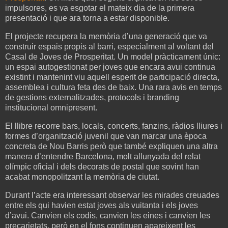
impulsores, es va esgotar el mateix dia de la primera
presentació i que ara torna a estar disponible.
El projecte recupera la memòria d’una generació que va
construir espais propis al barri, especialment al voltant del
Casal de Joves de Prosperitat. Un model pràcticament únic:
un espai autogestionat per joves que encara avui continua
existint i mantenint viu aquell esperit de participació directa,
assemblea i cultura feta des de baix. Una rara avis en temps
de gestions externalitzades, protocols i branding
institucional omnipresent.
El llibre recorre bars, locals, concerts, fanzins, ràdios lliures i
formes d’organització juvenil que van marcar una època
concreta de Nou Barris però que també expliquen una altra
manera d’entendre Barcelona, molt allunyada del relat
olímpic oficial i dels decorats de postal que sovint han
acabat monopolitzant la memòria de ciutat.
Durant l’acte era interessant observar les mirades creuades
entre els qui havien estat joves als vuitanta i els joves
d’avui. Canvien els codis, canvien les eines i canvien les
precarietats, però en el fons continuen apareixent les