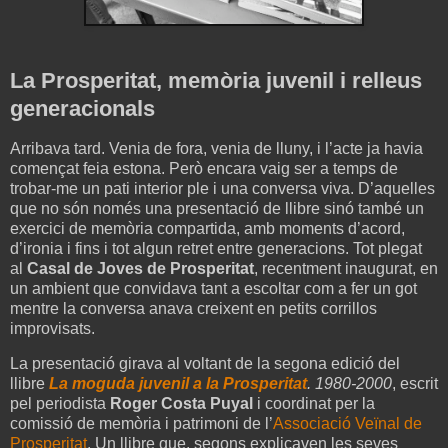
La Prosperitat, memòria juvenil i relleus
generacionals
Arribava tard. Venia de fora, venia de lluny, i l’acte ja havia
començat feia estona. Però encara vaig ser a temps de
trobar-me un pati interior ple i una conversa viva. D’aquelles
que no són només una presentació de llibre sinó també un
exercici de memòria compartida, amb moments d’acord,
d’ironia i fins i tot algun retret entre generacions. Tot plegat
al
Casal de Joves de Prosperitat
, recentment inaugurat, en
un ambient que convidava tant a escoltar com a fer un got
mentre la conversa anava creixent en petits corrillos
improvisats.
La presentació girava al voltant de la segona edició del
llibre
La moguda juvenil a la Prosperitat
. 1980-2000
, escrit
pel periodista
Roger Costa Puyal
i coordinat per la
comissió de memòria i patrimoni de l’
Associació Veïnal de
Prosperitat
. Un llibre que, segons explicaven les seves