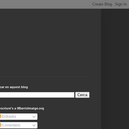
car en aquest blog
scriure's a 9BarrisImatge.org
Entrades
Comentaris