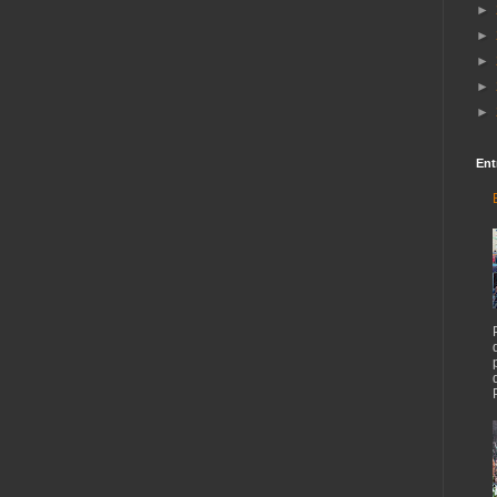
►
►
►
►
►
Ent