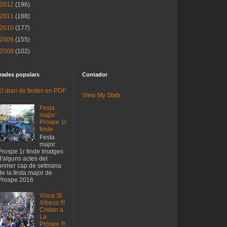
2012
(196)
2011
(188)
2010
(177)
2009
(155)
2008
(102)
rades populars
Contador
El diari de festes en PDF
View My Stats
Festa
major
Prospe 1r
finde
Festa
major
Prospe 1r finde Imatges
d'alguns actes del
primer cap de setmana
de la festa major de
Prospe 2016
Visca St
Xibeco !!!
Cridan a
La
Prospe !!!