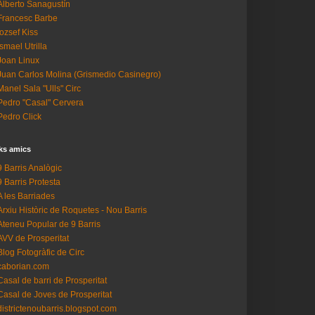
Alberto Sanagustín
Francesc Barbe
Iozsef Kiss
Ismael Utrilla
Joan Linux
Juan Carlos Molina (Grismedio Casinegro)
Manel Sala "Ulls" Circ
Pedro "Casal" Cervera
Pedro Click
ks amics
9 Barris Analògic
9 Barris Protesta
A les Barriades
Arxiu Històric de Roquetes - Nou Barris
Ateneu Popular de 9 Barris
AVV de Prosperitat
Blog Fotogràfic de Circ
caborian.com
Casal de barri de Prosperitat
Casal de Joves de Prosperitat
districtenoubarris.blogspot.com