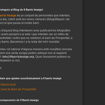
vinguts al Blog de 9 Barris Imatge!
arris Imatge
és un conjunt de personetes que intenten,
 a dia, cobrir amb les seves càmeres (fotogràfiques i de
eo) el que passa al nostre barri.
 d'aquest blog intentarem anar publicant les fotografies
 anem penjant a la web i que intenten ser un reflex de
 activitats i actes que es celebren al barri de Prosperitat, a
 barris, Barcelona i a la resta del món mundial.
voleu col·laborar d'alguna manera amb nosaltres (encara
som una secta xunga) podeu adreçar-vos al següent
l:
info@9barrisimatge.org
. Quan bonament podrem us
testarem (o no).
!
itats que ajuden econòmicament a 9 barris imatge
9 Barris Acull
Casal de Barri de Prosperitat
 components de 9 Barris Imatge