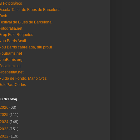
El Fotográfico
Escola-Taller de Blues de Barcelona
Favb
Festival de Blues de Barcelona
Fotografia.net
Grup Foto Roquetes
Nou Barris Acull
Nou Barris cabrejada, diu prou!
Noubarris.net
NouBarris.org
Pocallum.cat
Prosperitat.net
Ruido de Fondo. Mario Ortiz
SoloParaCortos
iu del blog
2026
(63)
2025
(111)
2024
(149)
2023
(151)
2022
(119)