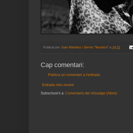
Publicat per
Joan Martinez i Serres "linuxbcn"
a
14:22
Cap comentari:
Publica un comentari a l'entrada
Entrada més recent
Subscriure's a:
Comentaris del missatge (Atom)