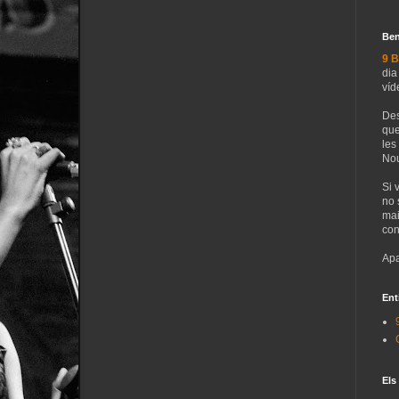
Ben
9 B
dia
víd
Des
que
les
Nou
Si 
no 
mai
con
Apa
Ent
Els