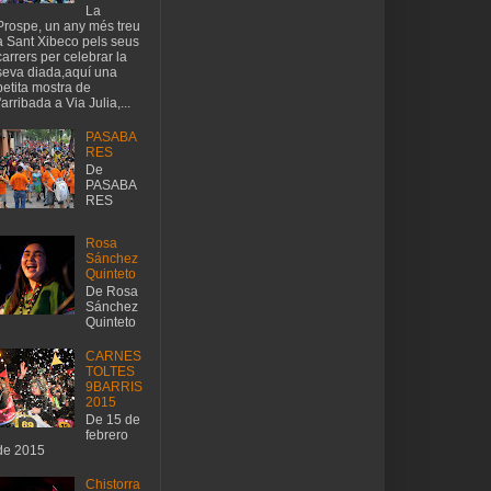
La
Prospe, un any més treu
a Sant Xibeco pels seus
carrers per celebrar la
seva diada,aquí una
petita mostra de
l'arribada a Via Julia,...
PASABA
RES
De
PASABA
RES
Rosa
Sánchez
Quinteto
De Rosa
Sánchez
Quinteto
CARNES
TOLTES
9BARRIS
2015
De 15 de
febrero
de 2015
Chistorra