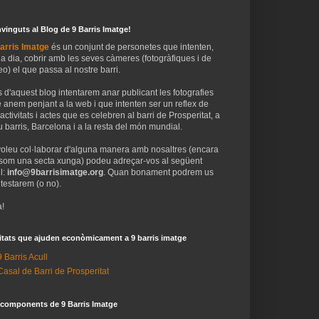
vinguts al Blog de 9 Barris Imatge!
arris Imatge
és un conjunt de personetes que intenten,
 a dia, cobrir amb les seves càmeres (fotogràfiques i de
eo) el que passa al nostre barri.
 d'aquest blog intentarem anar publicant les fotografies
 anem penjant a la web i que intenten ser un reflex de
 activitats i actes que es celebren al barri de Prosperitat, a
 barris, Barcelona i a la resta del món mundial.
voleu col·laborar d'alguna manera amb nosaltres (encara
som una secta xunga) podeu adreçar-vos al següent
l:
info@9barrisimatge.org
. Quan bonament podrem us
testarem (o no).
!
itats que ajuden econòmicament a 9 barris imatge
9 Barris Acull
Casal de Barri de Prosperitat
 components de 9 Barris Imatge