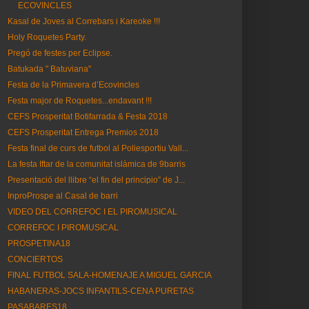
ECOVINCLES
Kasal de Joves al Correbars i Kareoke !!!
Holy Roquetes Party.
Pregó de festes per Eclipse.
Batukada " Batuviana"
Festa de la Primavera d’Ecovincles
Festa major de Roquetes...endavant !!!
CEFS Prosperitat Botifarrada & Festa 2018
CEFS Prosperitat Entrega Premios 2018
Festa final de curs de futbol al Poliesportiu Vall...
La festa Iftar de la comunitat islàmica de 9barris
Presentació del llibre “el fin del principio” de J...
InproProspe al Casal de barri
VIDEO DEL CORREFOC I EL PIROMUSICAL
CORREFOC I PIROMUSICAL
PROSPETINA18
CONCIERTOS
FINAL FUTBOL SALA-HOMENAJE A MIGUEL GARCIA
HABANERAS-JOCS INFANTILS-CENA PURETAS
PASABARES18