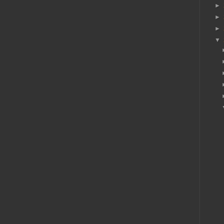
►
►
►
▼