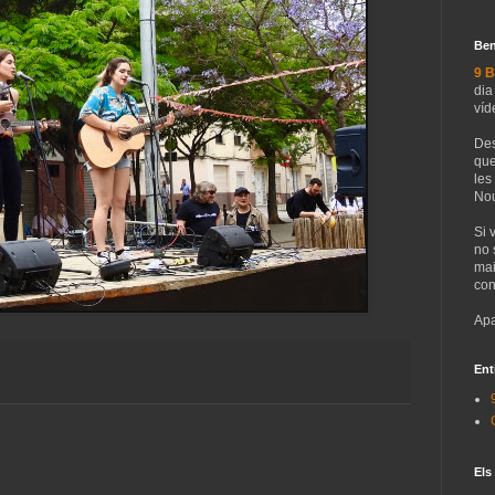
Ben
9 B
dia
víd
Des
que
les
Nou
Si 
no 
mai
con
Apa
Ent
Els