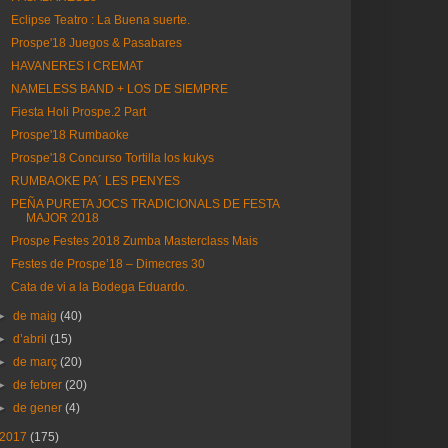
Eclipse Teatro : La Buena suerte.
Prospe'18 Juegos & Pasabares
HAVANERES I CREMAT
NAMELESS BAND + LOS DE SIEMPRE
Fiesta Holi Prospe.2 Part
Prospe'18 Rumbaoke
Prospe'18 Concurso Tortilla los kukys
RUMBAOKE PA´ LES PENYES
PEÑA PURETA JOCS TRADICIONALS DE FESTA
MAJOR 2018
Prospe Festes 2018 Zumba Masterclass Mais
Festes de Prospe’18 – Dimecres 30
Cata de vi a la Bodega Eduardo.
►
de maig
(40)
►
d’abril
(15)
►
de març
(20)
►
de febrer
(20)
►
de gener
(4)
2017
(175)