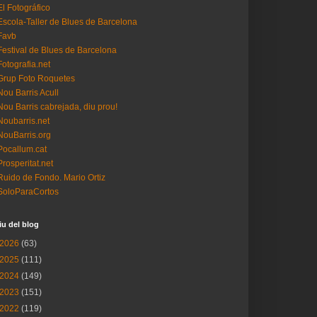
El Fotográfico
Escola-Taller de Blues de Barcelona
Favb
Festival de Blues de Barcelona
Fotografia.net
Grup Foto Roquetes
Nou Barris Acull
Nou Barris cabrejada, diu prou!
Noubarris.net
NouBarris.org
Pocallum.cat
Prosperitat.net
Ruido de Fondo. Mario Ortiz
SoloParaCortos
iu del blog
2026
(63)
2025
(111)
2024
(149)
2023
(151)
2022
(119)