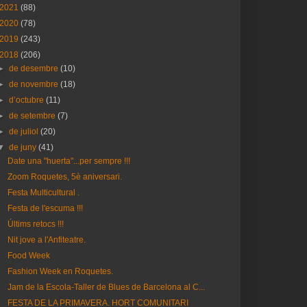
2021
(88)
2020
(78)
2019
(243)
2018
(206)
►
de desembre
(10)
►
de novembre
(18)
►
d’octubre
(11)
►
de setembre
(7)
►
de juliol
(20)
▼
de juny
(41)
Date una "huerta"...per sempre !!!
Zoom Roquetes, 5è aniversari.
Festa Multicultural .
Festa de l'escuma !!!
Últims retocs !!!
Nit jove a l'Anfiteatre.
Food Week
Fashion Week en Roquetes.
Jam de la Escola-Taller de Blues de Barcelona al C...
FESTA DE LA PRIMAVERA. HORT COMUNITARI