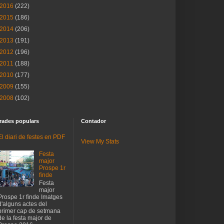
2016
(222)
2015
(186)
2014
(206)
2013
(191)
2012
(196)
2011
(188)
2010
(177)
2009
(155)
2008
(102)
rades populars
Contador
El diari de festes en PDF
View My Stats
Festa
major
Prospe 1r
finde
Festa
major
Prospe 1r finde Imatges
d'alguns actes del
primer cap de setmana
de la festa major de