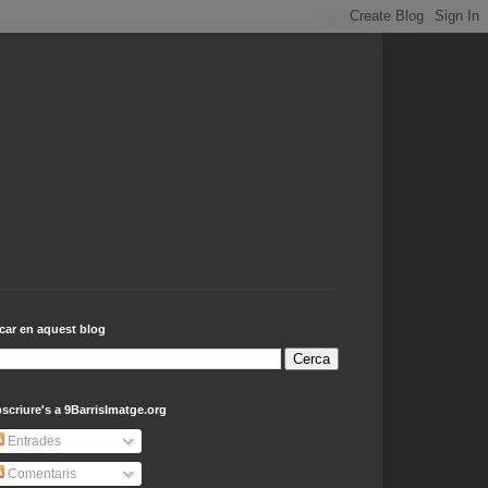
car en aquest blog
scriure's a 9BarrisImatge.org
Entrades
Comentaris