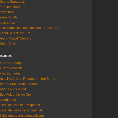
Alberto Sanagustín
Francesc Barbe
Iozsef Kiss
Ismael Utrilla
Joan Linux
Juan Carlos Molina (Grismedio Casinegro)
Manel Sala "Ulls" Circ
Pedro "Casal" Cervera
Pedro Click
ks amics
9 Barris Analògic
9 Barris Protesta
A les Barriades
Arxiu Històric de Roquetes - Nou Barris
Ateneu Popular de 9 Barris
AVV de Prosperitat
Blog Fotogràfic de Circ
caborian.com
Casal de barri de Prosperitat
Casal de Joves de Prosperitat
districtenoubarris.blogspot.com