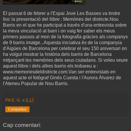
El passat 6 de febrer a l'Espai Jove Les Basses va tindre
lloc la presentació del llibre : Memòries del districte.Nou
Barris en el que he participat a través d'una entrevista sobre
la meva vinculació al barri i on vaig fer saber els meus
primers passos al mon de la fotografía gràcies als companys
de 9 barris imatge...Aquesta iniciativa ès de la companyia
d'Aigües de Barcelona per celebrar el seu 150 aniversari on
ha volgut mostrar la història dels barris de Barcelona
mitjançant les memòries dels seus ciutadans. Si voleu veure
aquest llibre i dels altres barris els trobareu a :
www.memoriesdeldistricte.com.Van ser entrevistats en
aquest acte el fotògraf Ginés Cuesta i l'Aurora Álvarez de
l'Ateneu Popular de Nou Barris.
Pili E. G.
a
0:17
Comparteix
Cap comentari: