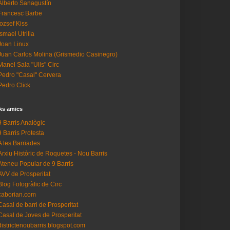
Alberto Sanagustín
Francesc Barbe
Iozsef Kiss
Ismael Utrilla
Joan Linux
Juan Carlos Molina (Grismedio Casinegro)
Manel Sala "Ulls" Circ
Pedro "Casal" Cervera
Pedro Click
ks amics
9 Barris Analògic
9 Barris Protesta
A les Barriades
Arxiu Històric de Roquetes - Nou Barris
Ateneu Popular de 9 Barris
AVV de Prosperitat
Blog Fotogràfic de Circ
caborian.com
Casal de barri de Prosperitat
Casal de Joves de Prosperitat
districtenoubarris.blogspot.com