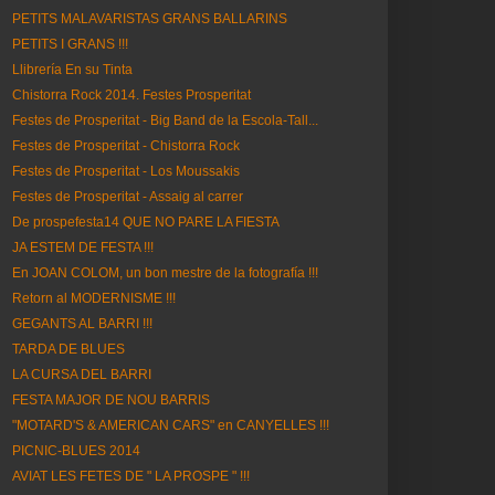
PETITS MALAVARISTAS GRANS BALLARINS
PETITS I GRANS !!!
Llibrería En su Tinta
Chistorra Rock 2014. Festes Prosperitat
Festes de Prosperitat - Big Band de la Escola-Tall...
Festes de Prosperitat - Chistorra Rock
Festes de Prosperitat - Los Moussakis
Festes de Prosperitat - Assaig al carrer
De prospefesta14 QUE NO PARE LA FIESTA
JA ESTEM DE FESTA !!!
En JOAN COLOM, un bon mestre de la fotografía !!!
Retorn al MODERNISME !!!
GEGANTS AL BARRI !!!
TARDA DE BLUES
LA CURSA DEL BARRI
FESTA MAJOR DE NOU BARRIS
"MOTARD'S & AMERICAN CARS" en CANYELLES !!!
PICNIC-BLUES 2014
AVIAT LES FETES DE " LA PROSPE " !!!