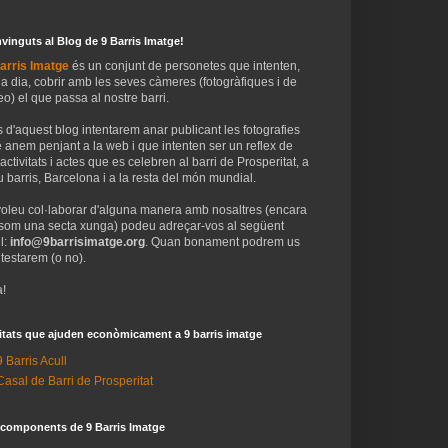
vinguts al Blog de 9 Barris Imatge!
arris Imatge
és un conjunt de personetes que intenten,
 a dia, cobrir amb les seves càmeres (fotogràfiques i de
eo) el que passa al nostre barri.
 d'aquest blog intentarem anar publicant les fotografies
 anem penjant a la web i que intenten ser un reflex de
 activitats i actes que es celebren al barri de Prosperitat, a
 barris, Barcelona i a la resta del món mundial.
voleu col·laborar d'alguna manera amb nosaltres (encara
som una secta xunga) podeu adreçar-vos al següent
l:
info@9barrisimatge.org
. Quan bonament podrem us
testarem (o no).
!
itats que ajuden econòmicament a 9 barris imatge
9 Barris Acull
Casal de Barri de Prosperitat
 components de 9 Barris Imatge