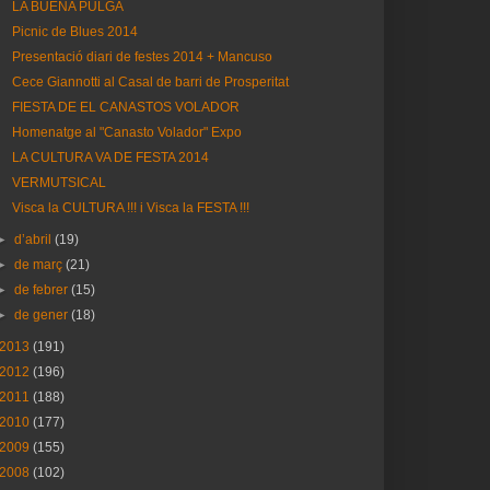
LA BUENA PULGA
Picnic de Blues 2014
Presentació diari de festes 2014 + Mancuso
Cece Giannotti al Casal de barri de Prosperitat
FIESTA DE EL CANASTOS VOLADOR
Homenatge al "Canasto Volador" Expo
LA CULTURA VA DE FESTA 2014
VERMUTSICAL
Visca la CULTURA !!! i Visca la FESTA !!!
►
d’abril
(19)
►
de març
(21)
►
de febrer
(15)
►
de gener
(18)
2013
(191)
2012
(196)
2011
(188)
2010
(177)
2009
(155)
2008
(102)