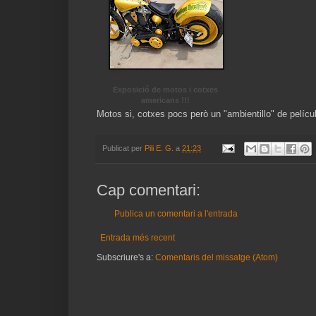
Exposició de motos i cotxes
americans !!!
Motos si, cotxes pocs però un "ambientillo" de películ
Publicat per
Pili E. G.
a
21:23
Cap comentari:
Publica un comentari a l'entrada
Entrada més recent
Subscriure's a:
Comentaris del missatge (Atom)