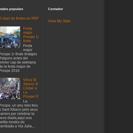
rades populars
Contador
El diari de festes en PDF
View My Stats
Festa
major
Prospe 1r
finde
Festa
major
Prospe 1r finde Imatges
d'alguns actes del
primer cap de setmana
de la festa major de
Prospe 2016
Visca St
Xibeco !!!
Cridan a
La
Prospe !!!
La
Prospe, un any més treu
a Sant Xibeco pels seus
carrers per celebrar la
seva diada,aquí una
petita mostra de
l'arribada a Via Julia,...