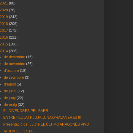
2021
(88)
2020
(78)
2019
(243)
2018
(206)
2017
(175)
2016
(222)
2015
(186)
2014
(206)
►
de desembre
(15)
►
de novembre
(26)
►
d’octubre
(18)
►
de setembre
(3)
►
d’agost
(5)
►
de juliol
(12)
►
de juny
(22)
▼
de maig
(32)
EL DIVENDRES PEL BARRI
ENTRE PLUJA I PLUJA...UNA D'HAVANERES !!!
Presentació del LLibre EL ÚLTIMO ARAGONÉS VIVO
TARDA DE FESTA