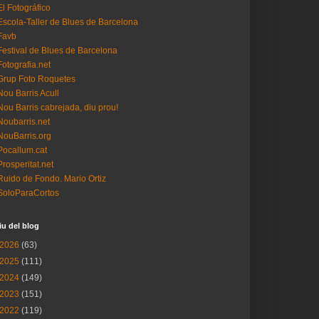
El Fotográfico
Escola-Taller de Blues de Barcelona
Favb
Festival de Blues de Barcelona
Fotografia.net
Grup Foto Roquetes
Nou Barris Acull
Nou Barris cabrejada, diu prou!
Noubarris.net
NouBarris.org
Pocallum.cat
Prosperitat.net
Ruido de Fondo. Mario Ortiz
SoloParaCortos
iu del blog
2026
(63)
2025
(111)
2024
(149)
2023
(151)
2022
(119)