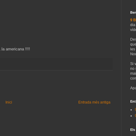
Ben
9 B
dia
víd
Des
que
.la americana !!!!
les
Nou
Si 
no 
mai
con
Apa
Ent
Inici
Entrada més antiga
Els