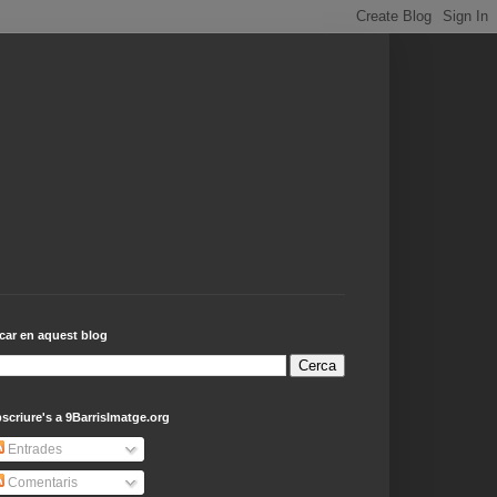
car en aquest blog
scriure's a 9BarrisImatge.org
Entrades
Comentaris