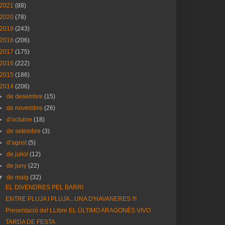
2021
(88)
2020
(78)
2019
(243)
2018
(206)
2017
(175)
2016
(222)
2015
(186)
2014
(206)
►
de desembre
(15)
►
de novembre
(26)
►
d’octubre
(18)
►
de setembre
(3)
►
d’agost
(5)
►
de juliol
(12)
►
de juny
(22)
▼
de maig
(32)
EL DIVENDRES PEL BARRI
ENTRE PLUJA I PLUJA...UNA D'HAVANERES !!!
Presentació del LLibre EL ÚLTIMO ARAGONÉS VIVO
TARDA DE FESTA