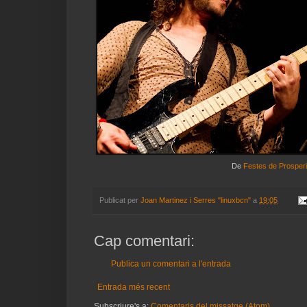
De
Festes de Prosperi
Publicat per
Joan Martinez i Serres "linuxbcn"
a
19:05
Cap comentari:
Publica un comentari a l'entrada
Entrada més recent
Subscriure's a:
Comentaris del missatge (Atom)