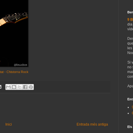
Ben
9 B
dia
víd
Des
que
les
Nou
Si 
no 
mai
tat - Chistorra Rock
con
Apa
Ent
Inici
Entrada més antiga
Els