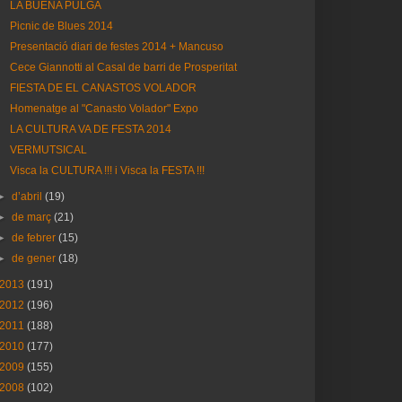
LA BUENA PULGA
Picnic de Blues 2014
Presentació diari de festes 2014 + Mancuso
Cece Giannotti al Casal de barri de Prosperitat
FIESTA DE EL CANASTOS VOLADOR
Homenatge al "Canasto Volador" Expo
LA CULTURA VA DE FESTA 2014
VERMUTSICAL
Visca la CULTURA !!! i Visca la FESTA !!!
►
d’abril
(19)
►
de març
(21)
►
de febrer
(15)
►
de gener
(18)
2013
(191)
2012
(196)
2011
(188)
2010
(177)
2009
(155)
2008
(102)