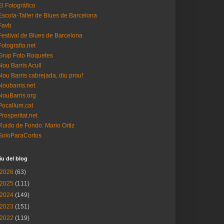
El Fotográfico
Escola-Taller de Blues de Barcelona
Favb
Festival de Blues de Barcelona
Fotografia.net
Grup Foto Roquetes
Nou Barris Acull
Nou Barris cabrejada, diu prou!
Noubarris.net
NouBarris.org
Pocallum.cat
Prosperitat.net
Ruido de Fondo. Mario Ortiz
SoloParaCortos
iu del blog
2026
(63)
2025
(111)
2024
(149)
2023
(151)
2022
(119)