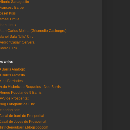
Alberto Sanagustín
Francesc Barbe
Iozsef Kiss
Ismael Utrilla
Joan Linux
Juan Carlos Molina (Grismedio Casinegro)
Manel Sala "Ulls" Circ
Pedro "Casal" Cervera
Pedro Click
ks amics
9 Barris Analògic
9 Barris Protesta
A les Barriades
Arxiu Històric de Roquetes - Nou Barris
Ateneu Popular de 9 Barris
AVV de Prosperitat
Blog Fotogràfic de Circ
caborian.com
Casal de barri de Prosperitat
Casal de Joves de Prosperitat
districtenoubarris.blogspot.com