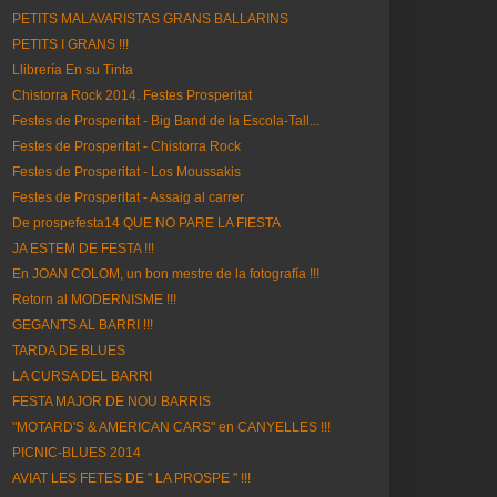
PETITS MALAVARISTAS GRANS BALLARINS
PETITS I GRANS !!!
Llibrería En su Tinta
Chistorra Rock 2014. Festes Prosperitat
Festes de Prosperitat - Big Band de la Escola-Tall...
Festes de Prosperitat - Chistorra Rock
Festes de Prosperitat - Los Moussakis
Festes de Prosperitat - Assaig al carrer
De prospefesta14 QUE NO PARE LA FIESTA
JA ESTEM DE FESTA !!!
En JOAN COLOM, un bon mestre de la fotografía !!!
Retorn al MODERNISME !!!
GEGANTS AL BARRI !!!
TARDA DE BLUES
LA CURSA DEL BARRI
FESTA MAJOR DE NOU BARRIS
"MOTARD'S & AMERICAN CARS" en CANYELLES !!!
PICNIC-BLUES 2014
AVIAT LES FETES DE " LA PROSPE " !!!