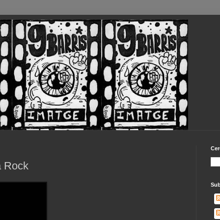
Cer
a Rock
Sub