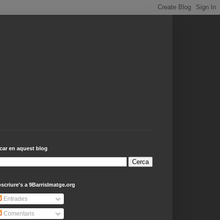
car en aquest blog
scriure's a 9BarrisImatge.org
Entrades
Comentaris