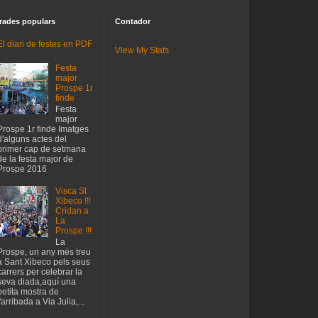
rades populars
Contador
El diari de festes en PDF
View My Stats
Festa
major
Prospe 1r
finde
Festa
major
Prospe 1r finde Imatges
d'alguns actes del
primer cap de setmana
de la festa major de
Prospe 2016
Visca St
Xibeco !!!
Cridan a
La
Prospe !!!
La
Prospe, un any més treu
a Sant Xibeco pels seus
carrers per celebrar la
seva diada,aquí una
petita mostra de
l'arribada a Via Julia,...