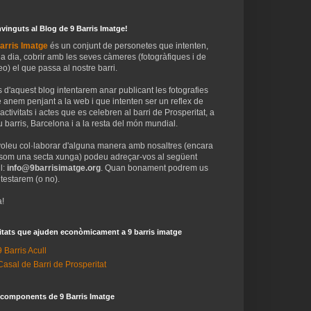
vinguts al Blog de 9 Barris Imatge!
arris Imatge
és un conjunt de personetes que intenten,
 a dia, cobrir amb les seves càmeres (fotogràfiques i de
eo) el que passa al nostre barri.
 d'aquest blog intentarem anar publicant les fotografies
 anem penjant a la web i que intenten ser un reflex de
 activitats i actes que es celebren al barri de Prosperitat, a
 barris, Barcelona i a la resta del món mundial.
voleu col·laborar d'alguna manera amb nosaltres (encara
som una secta xunga) podeu adreçar-vos al següent
l:
info@9barrisimatge.org
. Quan bonament podrem us
testarem (o no).
!
itats que ajuden econòmicament a 9 barris imatge
9 Barris Acull
Casal de Barri de Prosperitat
 components de 9 Barris Imatge