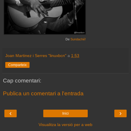
De
Sundaché!
Joan Martinez i Serres "linuxbcn"
a
1:53
Comparteix
Cap comentari:
Publica un comentari a l'entrada
‹
›
Inici
Visualitza la versió per a web