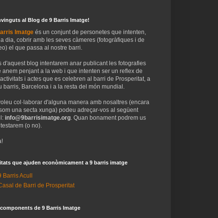
vinguts al Blog de 9 Barris Imatge!
arris Imatge
és un conjunt de personetes que intenten,
 a dia, cobrir amb les seves càmeres (fotogràfiques i de
eo) el que passa al nostre barri.
 d'aquest blog intentarem anar publicant les fotografies
 anem penjant a la web i que intenten ser un reflex de
 activitats i actes que es celebren al barri de Prosperitat, a
 barris, Barcelona i a la resta del món mundial.
voleu col·laborar d'alguna manera amb nosaltres (encara
som una secta xunga) podeu adreçar-vos al següent
l:
info@9barrisimatge.org
. Quan bonament podrem us
testarem (o no).
!
itats que ajuden econòmicament a 9 barris imatge
9 Barris Acull
Casal de Barri de Prosperitat
 components de 9 Barris Imatge