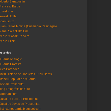
Alberto Sanagustín
Francesc Barbe
Iozsef Kiss
Ismael Utrilla
Joan Linux
Juan Carlos Molina (Grismedio Casinegro)
Manel Sala "Ulls" Circ
Pedro "Casal" Cervera
Pedro Click
ks amics
9 Barris Analògic
9 Barris Protesta
A les Barriades
Arxiu Històric de Roquetes - Nou Barris
Ateneu Popular de 9 Barris
AVV de Prosperitat
Blog Fotogràfic de Circ
caborian.com
Casal de barri de Prosperitat
Casal de Joves de Prosperitat
districtenoubarris.blogspot.com