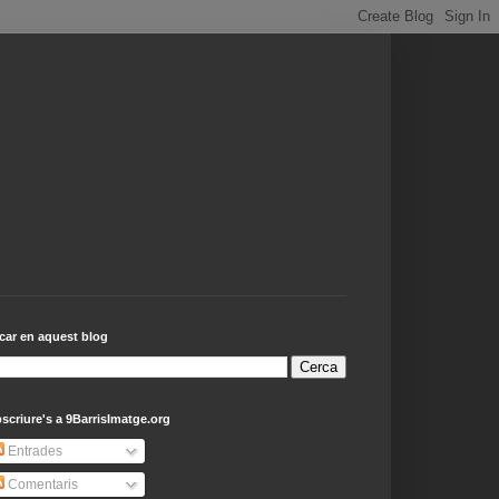
car en aquest blog
scriure's a 9BarrisImatge.org
Entrades
Comentaris