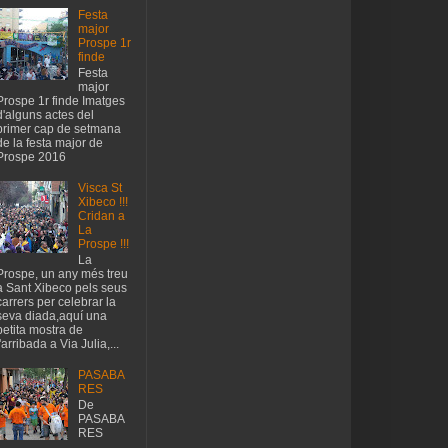
Festa
major
Prospe 1r
finde
Festa
major
Prospe 1r finde Imatges
d'alguns actes del
primer cap de setmana
de la festa major de
Prospe 2016
Visca St
Xibeco !!!
Cridan a
La
Prospe !!!
La
Prospe, un any més treu
a Sant Xibeco pels seus
carrers per celebrar la
seva diada,aquí una
petita mostra de
l'arribada a Via Julia,...
PASABA
RES
De
PASABA
RES