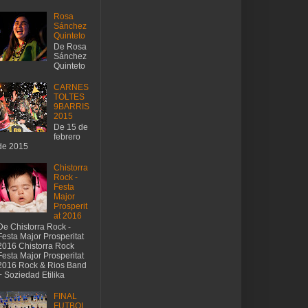
Rosa
Sánchez
Quinteto
De Rosa
Sánchez
Quinteto
CARNES
TOLTES
9BARRIS
2015
De 15 de
febrero
de 2015
Chistorra
Rock -
Festa
Major
Prosperit
at 2016
De Chistorra Rock -
Festa Major Prosperitat
2016 Chistorra Rock
Festa Major Prosperitat
2016 Rock & Rios Band
+ Soziedad Etilika
FINAL
FUTBOL