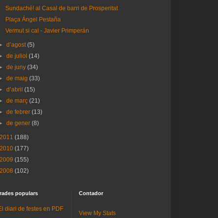
Sundaché! al Casal de barri de Prosperitat
Plaça Ángel Pestaña
Vermut si cal - Javier Primperán
►
d’agost
(5)
►
de juliol
(14)
►
de juny
(34)
►
de maig
(33)
►
d’abril
(15)
►
de març
(21)
►
de febrer
(13)
►
de gener
(8)
2011
(188)
2010
(177)
2009
(155)
2008
(102)
rades populars
Contador
El diari de festes en PDF
View My Stats