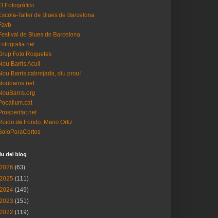
El Fotográfico
Escola-Taller de Blues de Barcelona
Favb
Festival de Blues de Barcelona
Fotografia.net
Grup Foto Roquetes
Nou Barris Acull
Nou Barris cabrejada, diu prou!
Noubarris.net
NouBarris.org
Pocallum.cat
Prosperitat.net
Ruido de Fondo. Mario Ortiz
SoloParaCortos
iu del blog
2026
(63)
2025
(111)
2024
(149)
2023
(151)
2022
(119)