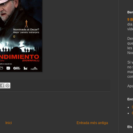
Ben
9 B
dia
víd
Des
que
les
Nou
Si 
no 
mai
con
Apa
Ent
Inici
Entrada més antiga
Els