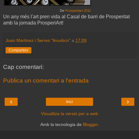
De
Prosperitart 2011
Un any més l'art pren vida al Casal de barri de Prosperitat
amb la jornada ProsperiArt!
Joan Martinez i Serres "linuxbcn"
a
17:09
Comparteix
Cap comentari:
Publica un comentari a l'entrada
‹
›
Inici
Visualitza la versió per a web
Amb la tecnologia de
Blogger
.