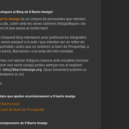
vinguts al Blog de 9 Barris Imatge!
arris Imatge
és un conjunt de personetes que intenten,
 a dia, cobrir amb les seves càmeres (fotogràfiques i de
eo) el que passa al nostre barri.
 d'aquest blog intentarem anar publicant les fotografies
 anem penjant a la web i que intenten ser un reflex de
 activitats i actes que es celebren al barri de Prosperitat, a
 barris, Barcelona i a la resta del món mundial.
voleu col·laborar d'alguna manera amb nosaltres (encara
som una secta xunga) podeu adreçar-vos al següent
l:
info@9barrisimatge.org
. Quan bonament podrem us
testarem (o no).
!
itats que ajuden econòmicament a 9 barris imatge
9 Barris Acull
Casal de Barri de Prosperitat
 components de 9 Barris Imatge