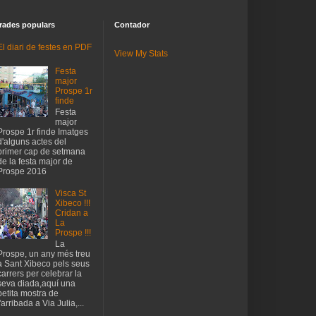
rades populars
Contador
El diari de festes en PDF
View My Stats
Festa
major
Prospe 1r
finde
Festa
major
Prospe 1r finde Imatges
d'alguns actes del
primer cap de setmana
de la festa major de
Prospe 2016
Visca St
Xibeco !!!
Cridan a
La
Prospe !!!
La
Prospe, un any més treu
a Sant Xibeco pels seus
carrers per celebrar la
seva diada,aquí una
petita mostra de
l'arribada a Via Julia,...