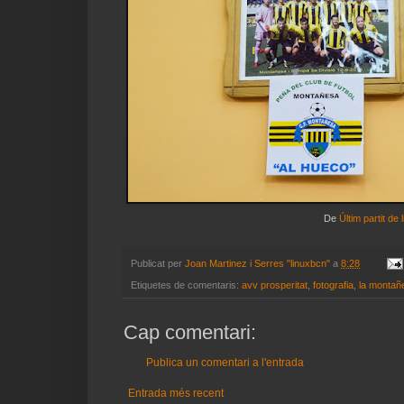
De
Últim partit de
Publicat per
Joan Martinez i Serres "linuxbcn"
a
8:28
Etiquetes de comentaris:
avv prosperitat
,
fotografia
,
la montañ
Cap comentari:
Publica un comentari a l'entrada
Entrada més recent