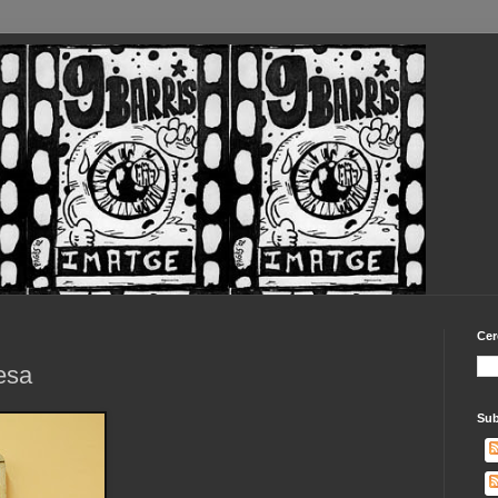
Cer
ñesa
Sub