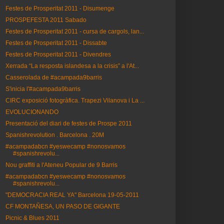
Festes de Prosperitat 2011 - Disumenge
PROSPEFESTA 2011 Sabado
Festes de Prosperitat 2011 - cursa de cargols, lan...
Festes de Prosperitat 2011 - Dissabte
Festes de Prosperitat 2011 - Divendres
Xerrada “La resposta islandesa a la crisis” a l'At...
Casserolada de #acampada9barris
S'inicia l'#acampada9barris
CIRC exposició fotogràfica. Trapezi Vilanova i La ...
EVOLUCIONANDO
Presentació del diari de festes de Prospe 2011
Spanishrevolution . Barcelona . 20M
#acampadabcn #yeswecamp #nonosvamos
#spanishrevolu...
Nou graffiti a l'Ateneu Popular de 9 Barris
#acampadabcn #yeswecamp #nonosvamos
#spanishrevolu...
"DEMOCRACIA REAL YA" Barcelona 19-05-2011
CF MONTAÑESA, UN PASO DE GIGANTE
Picnic & Blues 2011