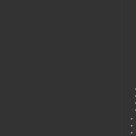
►
►
►