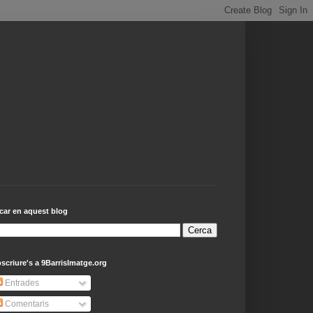
car en aquest blog
scriure's a 9BarrisImatge.org
Entrades
Comentaris