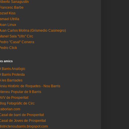
Alberto Sanagustín
Francesc Barbe
Iozsef Kiss
Ismael Utrilla
Joan Linux
Juan Carlos Molina (Grismedio Casinegro)
Manel Sala "Ulls" Circ
Pedro "Casal" Cervera
Pedro Click
ks amics
9 Barris Analògic
9 Barris Protesta
A les Barriades
Arxiu Històric de Roquetes - Nou Barris
Ateneu Popular de 9 Barris
AVV de Prosperitat
Blog Fotogràfic de Circ
caborian.com
Casal de barri de Prosperitat
Casal de Joves de Prosperitat
districtenoubarris.blogspot.com