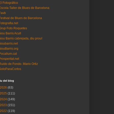
El Fotográfico
Escola-Taller de Blues de Barcelona
Favb
Festival de Blues de Barcelona
Fotografia.net
Grup Foto Roquetes
Nou Barris Acull
Nou Barris cabrejada, diu prou!
Noubarris.net
NouBarris.org
Pocallum.cat
Prosperitat.net
Ruido de Fondo. Mario Ortiz
SoloParaCortos
iu del blog
2026
(63)
2025
(111)
2024
(149)
2023
(151)
2022
(119)