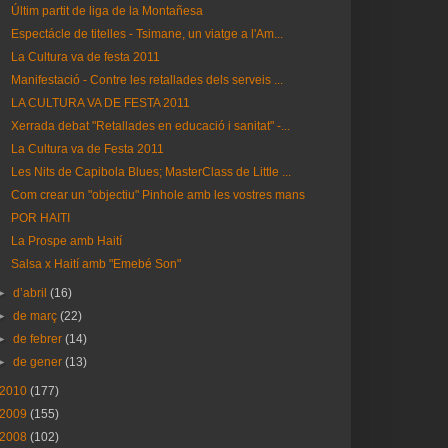
Últim partit de liga de la Montañesa
Espectácle de titelles - Tsimane, un viatge a l'Am...
La Cultura va de festa 2011
Manifestació - Contre les retallades dels serveis ...
LA CULTURA VA DE FESTA 2011
Xerrada debat "Retallades en educació i sanitat" -...
La Cultura va de Festa 2011
Les Nits de Capibola Blues; MasterClass de Little ...
Com crear un "objectiu" Pinhole amb les vostres mans
POR HAITI
La Prospe amb Haití
Salsa x Haití amb "Emebé Son"
►
d’abril
(16)
►
de març
(22)
►
de febrer
(14)
►
de gener
(13)
2010
(177)
2009
(155)
2008
(102)