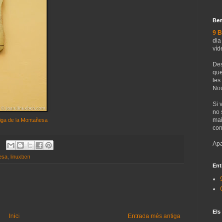
Ben
9 B
dia
víd
Des
que
les
Nou
Si 
no 
mai
 liga de la Montañesa
con
Apa
esa
,
linuxbcn
Ent
Els
Inici
Entrada més antiga