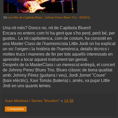
De
Les Nits de Capibola Blues - Johnny Perez Blues Trío - 06/05/11
Una nit més? Doncs no, nit de Capibola Blues!!
Encara no entenc com hi ha gent que s'ho perd, però bé, per
gustos.. La nit capibolenca, com de costum, ha consistit en
una Master Class de l'harmonicista Little Jordi on ha explicat
un xic l'origen i la història de l'harmònica, detalls tècnics i
moltes trucs i maneres de fer per tots aquells interessats en
aprendre a tocar aquest instrument tan genial.
Després de la MasterClass i un merescut entrepà, el concert
de Johnny Perez Blues Trio. Blues clàssic de bona qualitat
amb: Johnny Pérez (guitarra i veu), Jordi Jornet "Coure"
(baix elèctric), Xavi Tomàs (bateria) i, amés, va pujar Little
Jirdi en uns quants temes.
Joan Martinez i Serres "linuxbcn"
a
14:38
Comparteix