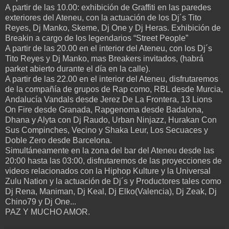
A partir de las 10.00: exhibición de Graffiti en las paredes
exteriores del Ateneu, con la actuación de los Dj´s Tito
Reyes, Dj Manko, Skeme, Dj One y Dj Heras. Exhibición de
Breakin a cargo de los legendarios “Street People”
A partir de las 20.00 en el interior del Ateneu, con los Dj´s
Tito Reyes y Dj Manko, mas Breakers invitados, (habrá
parket abierto durante el día en la calle).
A partir de las 22.00 en el interior del Ateneu, disfrutaremos
de la compañía de grupos de Rap como, RBL desde Murcia,
Andalucía Vandals desde Jerez De La Frontera, 13 Lions
On Fire desde Granada, Rapgenoma desde Badalona,
Dhana y Alyta con Dj Raudo, Urban Ninjazz, Hurakan Con
Sus Compinches, Vecino y Shaka Leur, Los Secuaces y
Doble Zero desde Barcelona.
Simultáneamente en la zona del bar del Ateneu desde las
20:00 hasta las 03:00, disfrutaremos de las proyecciones de
videos relacionados con la Hiphop Kulture y la Universal
Zulu Nation y la actuación de Dj´s y Productores tales como
Dj Rena, Maniman, Dj Keal, Dj Elko(Valencia), Dj Zeak, Dj
Chino79 y Dj One...
PAZ Y MUCHO AMOR.