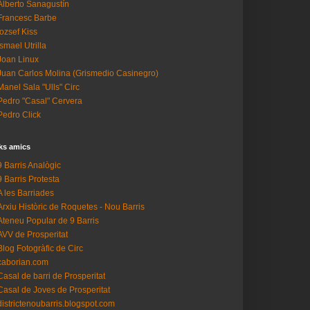
Alberto Sanagustín
Francesc Barbe
Iozsef Kiss
Ismael Utrilla
Joan Linux
Juan Carlos Molina (Grismedio Casinegro)
Manel Sala "Ulls" Circ
Pedro "Casal" Cervera
Pedro Click
ks amics
9 Barris Analògic
9 Barris Protesta
A les Barriades
Arxiu Històric de Roquetes - Nou Barris
Ateneu Popular de 9 Barris
AVV de Prosperitat
Blog Fotogràfic de Circ
caborian.com
Casal de barri de Prosperitat
Casal de Joves de Prosperitat
districtenoubarris.blogspot.com