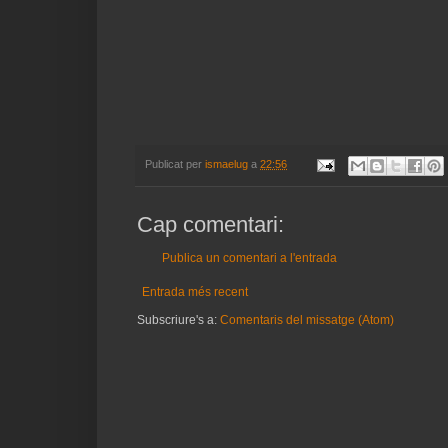
Publicat per
ismaelug
a
22:56
Cap comentari:
Publica un comentari a l'entrada
Entrada més recent
Subscriure's a:
Comentaris del missatge (Atom)