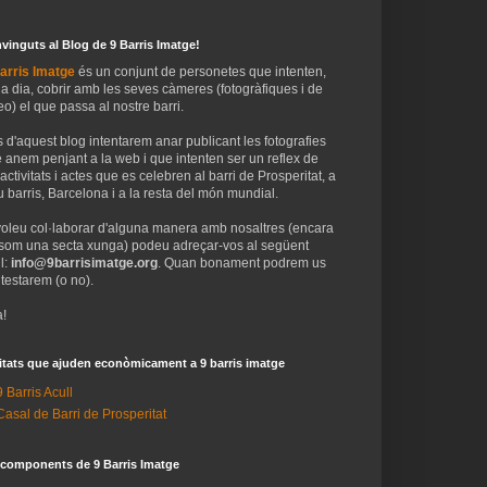
vinguts al Blog de 9 Barris Imatge!
arris Imatge
és un conjunt de personetes que intenten,
 a dia, cobrir amb les seves càmeres (fotogràfiques i de
eo) el que passa al nostre barri.
 d'aquest blog intentarem anar publicant les fotografies
 anem penjant a la web i que intenten ser un reflex de
 activitats i actes que es celebren al barri de Prosperitat, a
 barris, Barcelona i a la resta del món mundial.
voleu col·laborar d'alguna manera amb nosaltres (encara
som una secta xunga) podeu adreçar-vos al següent
l:
info@9barrisimatge.org
. Quan bonament podrem us
testarem (o no).
!
itats que ajuden econòmicament a 9 barris imatge
9 Barris Acull
Casal de Barri de Prosperitat
 components de 9 Barris Imatge