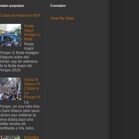
rades populars
Contador
El diari de festes en PDF
View My Stats
Festa
major
Prospe 1r
finde
Festa
major
Prospe 1r finde Imatges
d'alguns actes del
primer cap de setmana
de la festa major de
Prospe 2016
Visca St
Xibeco !!!
Cridan a
La
Prospe !!!
La
Prospe, un any més treu
a Sant Xibeco pels seus
carrers per celebrar la
seva diada,aquí una
petita mostra de
l'arribada a Via Julia,...
PASABA