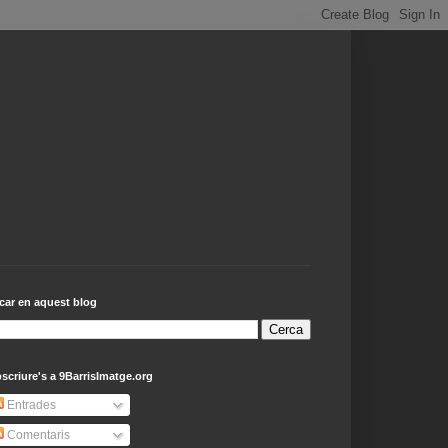
car en aquest blog
scriure's a 9BarrisImatge.org
Entrades
Comentaris