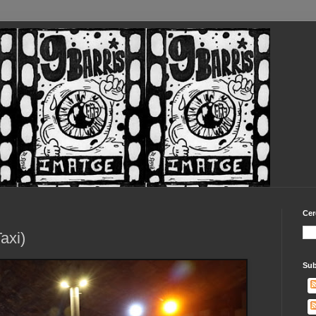
Cer
axi)
Sub