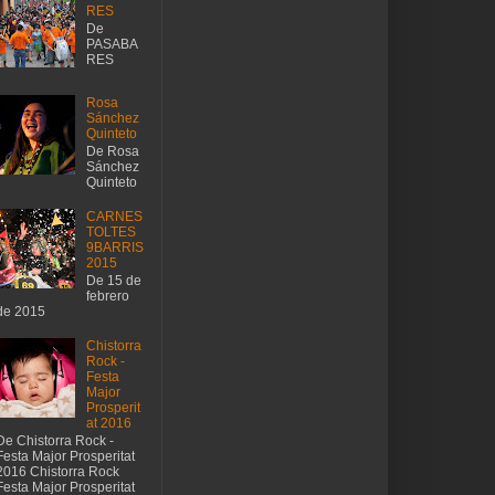
RES
De
PASABA
RES
Rosa
Sánchez
Quinteto
De Rosa
Sánchez
Quinteto
CARNES
TOLTES
9BARRIS
2015
De 15 de
febrero
de 2015
Chistorra
Rock -
Festa
Major
Prosperit
at 2016
De Chistorra Rock -
Festa Major Prosperitat
2016 Chistorra Rock
Festa Major Prosperitat