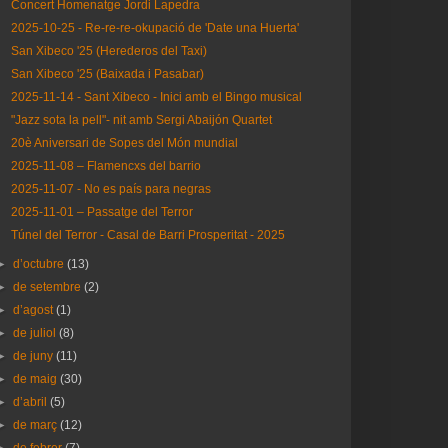
Concert Homenatge Jordi Lapedra
2025-10-25 - Re-re-re-okupació de 'Date una Huerta'
San Xibeco '25 (Herederos del Taxi)
San Xibeco '25 (Baixada i Pasabar)
2025-11-14 - Sant Xibeco - Inici amb el Bingo musical
"Jazz sota la pell"- nit amb Sergi Abaijón Quartet
20è Aniversari de Sopes del Món mundial
2025-11-08 – Flamencxs del barrio
2025-11-07 - No es país para negras
2025-11-01 – Passatge del Terror
Túnel del Terror - Casal de Barri Prosperitat - 2025
►
d’octubre
(13)
►
de setembre
(2)
►
d’agost
(1)
►
de juliol
(8)
►
de juny
(11)
►
de maig
(30)
►
d’abril
(5)
►
de març
(12)