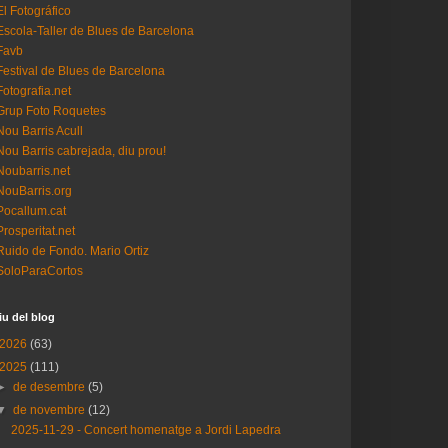
El Fotográfico
Escola-Taller de Blues de Barcelona
Favb
Festival de Blues de Barcelona
Fotografia.net
Grup Foto Roquetes
Nou Barris Acull
Nou Barris cabrejada, diu prou!
Noubarris.net
NouBarris.org
Pocallum.cat
Prosperitat.net
Ruido de Fondo. Mario Ortiz
SoloParaCortos
iu del blog
2026
(63)
2025
(111)
►
de desembre
(5)
▼
de novembre
(12)
2025-11-29 - Concert homenatge a Jordi Lapedra