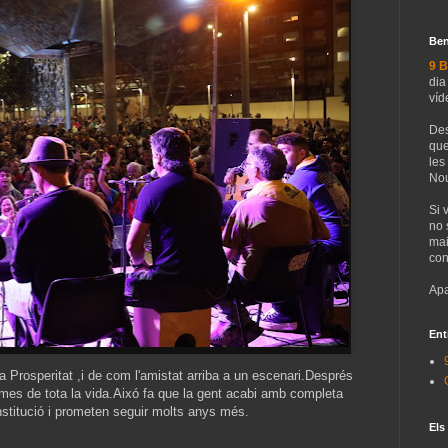
Ben
9 B
dia
víd
Des
que
les
Nou
Si 
no 
mai
con
Apa
Ent
la Prosperitat ,i de com l'amistat arriba a un escenari.Després
mes de tota la vida.Aixó fa que la gent acabi amb completa
stitució i prometen seguir molts anys més.
Els