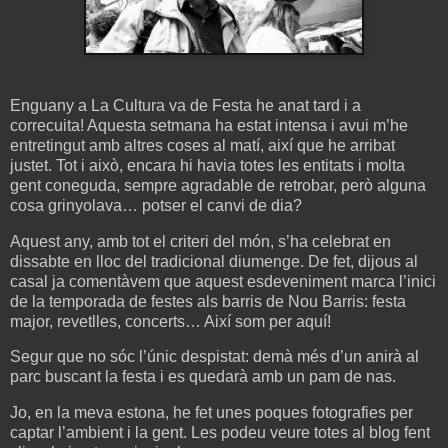
Enguany a La Cultura va de Festa he anat tard i a
correcuita! Aquesta setmana ha estat intensa i avui m’he
entretingut amb altres coses al matí, així que he arribat
justet. Tot i això, encara hi havia totes les entitats i molta
gent coneguda, sempre agradable de retrobar, però alguna
cosa grinyolava… potser el canvi de dia?
Aquest any, amb tot el criteri del món, s’ha celebrat en
dissabte en lloc del tradicional diumenge. De fet, dijous al
casal ja comentàvem que aquest esdeveniment marca l’inici
de la temporada de festes als barris de Nou Barris: festa
major, revetlles, concerts… Així som per aquí!
Segur que no sóc l’únic despistat: demà més d’un anirà al
parc buscant la festa i es quedarà amb un pam de nas.
Jo, en la meva estona, he fet unes poques fotografies per
captar l’ambient i la gent. Les podeu veure totes al blog fent