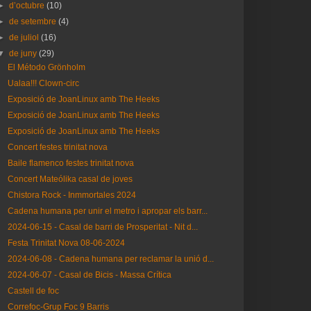
►
d’octubre
(10)
►
de setembre
(4)
►
de juliol
(16)
▼
de juny
(29)
El Método Grönholm
Ualaa!!! Clown-circ
Exposició de JoanLinux amb The Heeks
Exposició de JoanLinux amb The Heeks
Exposició de JoanLinux amb The Heeks
Concert festes trinitat nova
Baile flamenco festes trinitat nova
Concert Mateólika casal de joves
Chistora Rock - Inmmortales 2024
Cadena humana per unir el metro i apropar els barr...
2024-06-15 - Casal de barri de Prosperitat - Nit d...
Festa Trinitat Nova 08-06-2024
2024-06-08 - Cadena humana per reclamar la unió d...
2024-06-07 - Casal de Bicis - Massa Crítica
Castell de foc
Correfoc-Grup Foc 9 Barris