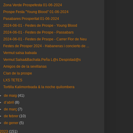
Zona Verde Prospefesta 01-06-2024
Prospe Festa "Young Blood" 01-06-2024
Pasabares Prosperitat 01-06-2024
2024-06-01 - Festes de Prospe - Young Blood
2024-06-01 - Festes de Prospe - Passabars
2024-06-01 - Festes de Prsope - Carrer Flor de Neu
Festes de Prosper 2024 - Habaneras i concierto de ...
Vermut salsa batxata
Vermut Salsa&Bachata.Peña L@s Despistad@s
Amigos de de la sevillanas
Clan de la prospe
LXS TETES
Tortilla Kalimontxada & la noche quilombera
►
de maig
(41)
►
d’abril
(8)
►
de març
(7)
►
de febrer
(10)
►
de gener
(5)
2023
(151)