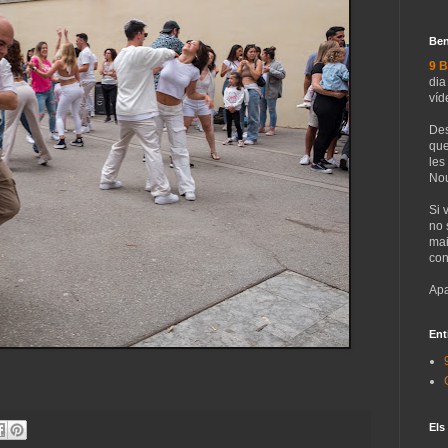
Ben
9 B
dia
víd
Des
que
les
Nou
Si 
no 
mai
con
Apa
Ent
Els