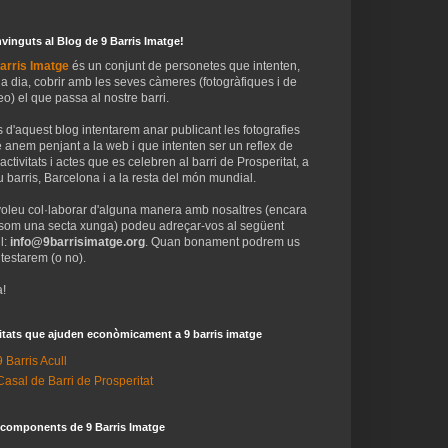
vinguts al Blog de 9 Barris Imatge!
arris Imatge
és un conjunt de personetes que intenten,
 a dia, cobrir amb les seves càmeres (fotogràfiques i de
eo) el que passa al nostre barri.
 d'aquest blog intentarem anar publicant les fotografies
 anem penjant a la web i que intenten ser un reflex de
 activitats i actes que es celebren al barri de Prosperitat, a
 barris, Barcelona i a la resta del món mundial.
voleu col·laborar d'alguna manera amb nosaltres (encara
som una secta xunga) podeu adreçar-vos al següent
l:
info@9barrisimatge.org
. Quan bonament podrem us
testarem (o no).
!
itats que ajuden econòmicament a 9 barris imatge
9 Barris Acull
Casal de Barri de Prosperitat
 components de 9 Barris Imatge