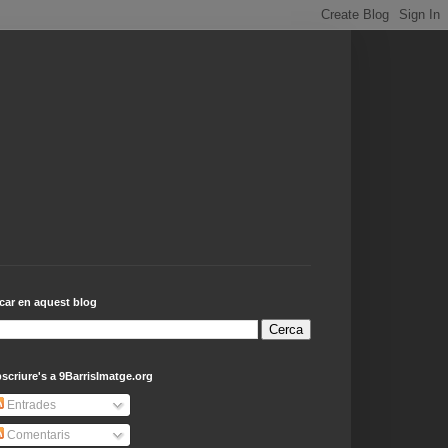
car en aquest blog
scriure's a 9BarrisImatge.org
Entrades
Comentaris