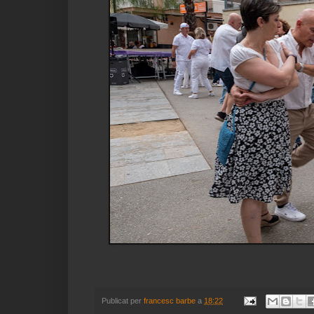
Publicat per
francesc barbe
a
18:22