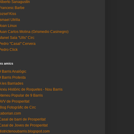
Alberto Sanagustín
Francesc Barbe
Iozsef Kiss
Ismael Utrilla
Joan Linux
Juan Carlos Molina (Grismedio Casinegro)
Manel Sala "Ulls" Circ
Pedro "Casal" Cervera
Pedro Click
ks amics
9 Barris Analògic
9 Barris Protesta
A les Barriades
Arxiu Històric de Roquetes - Nou Barris
Ateneu Popular de 9 Barris
AVV de Prosperitat
Blog Fotogràfic de Circ
caborian.com
Casal de barri de Prosperitat
Casal de Joves de Prosperitat
districtenoubarris.blogspot.com