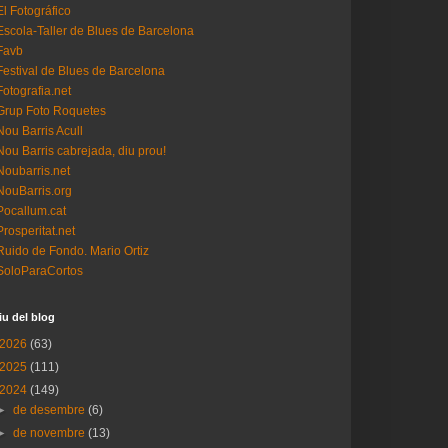
El Fotográfico
Escola-Taller de Blues de Barcelona
Favb
Festival de Blues de Barcelona
Fotografia.net
Grup Foto Roquetes
Nou Barris Acull
Nou Barris cabrejada, diu prou!
Noubarris.net
NouBarris.org
Pocallum.cat
Prosperitat.net
Ruido de Fondo. Mario Ortiz
SoloParaCortos
iu del blog
2026
(63)
2025
(111)
2024
(149)
►
de desembre
(6)
►
de novembre
(13)