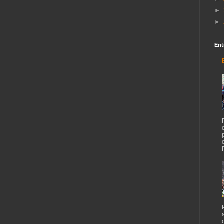
►
►
Ent