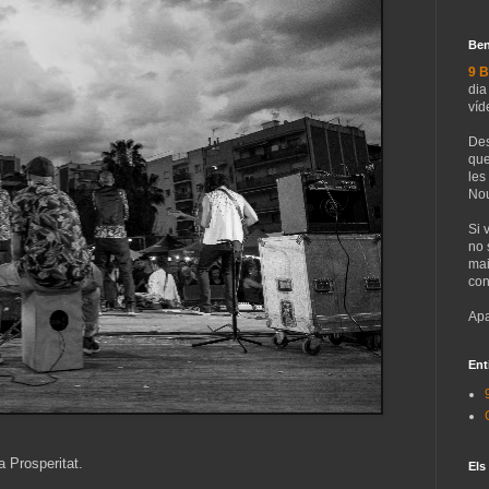
Ben
9 B
dia
víd
Des
que
les
Nou
Si 
no 
mai
con
Apa
Ent
la Prosperitat.
Els