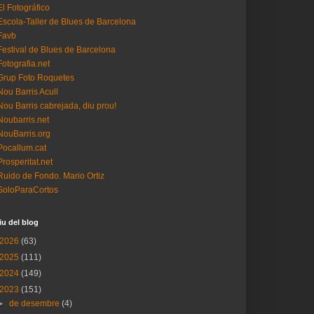
El Fotográfico
Escola-Taller de Blues de Barcelona
Favb
Festival de Blues de Barcelona
Fotografia.net
Grup Foto Roquetes
Nou Barris Acull
Nou Barris cabrejada, diu prou!
Noubarris.net
NouBarris.org
Pocallum.cat
Prosperitat.net
Ruido de Fondo. Mario Ortiz
SoloParaCortos
iu del blog
2026
(63)
2025
(111)
2024
(149)
2023
(151)
►
de desembre
(4)