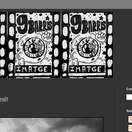
Cer
mil!
Sub