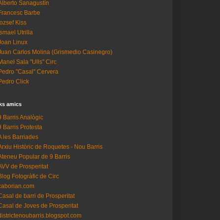
Alberto Sanagustín
Francesc Barbe
Iozsef Kiss
Ismael Utrilla
Joan Linux
Juan Carlos Molina (Grismedio Casinegro)
Manel Sala "Ulls" Circ
Pedro "Casal" Cervera
Pedro Click
ks amics
9 Barris Analògic
9 Barris Protesta
A les Barriades
Arxiu Històric de Roquetes - Nou Barris
Ateneu Popular de 9 Barris
AVV de Prosperitat
Blog Fotogràfic de Circ
caborian.com
Casal de barri de Prosperitat
Casal de Joves de Prosperitat
districtenoubarris.blogspot.com