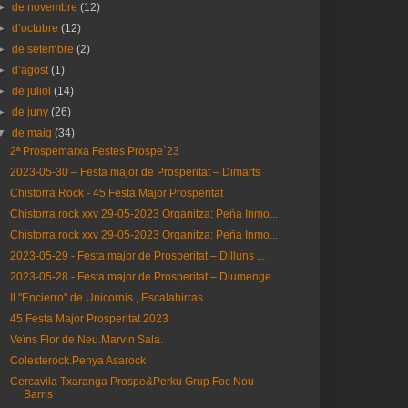
►
de novembre
(12)
►
d’octubre
(12)
►
de setembre
(2)
►
d’agost
(1)
►
de juliol
(14)
►
de juny
(26)
▼
de maig
(34)
2ª Prospemarxa Festes Prospe`23
2023-05-30 – Festa major de Prosperitat – Dimarts
Chistorra Rock - 45 Festa Major Prosperitat
Chistorra rock xxv 29-05-2023 Organitza: Peña Inmo...
Chistorra rock xxv 29-05-2023 Organitza: Peña Inmo...
2023-05-29 - Festa major de Prosperitat – Dilluns ...
2023-05-28 - Festa major de Prosperitat – Diumenge
II "Encierro" de Unicornis , Escalabirras
45 Festa Major Prosperitat 2023
Veïns Flor de Neu.Marvin Sala.
Colesterock.Penya Asarock
Cercavila Txaranga Prospe&Perku Grup Foc Nou
Barris