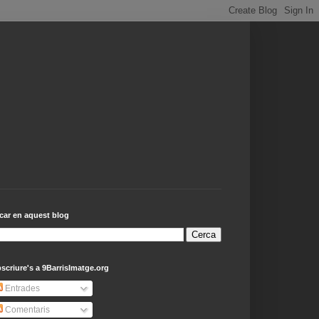
car en aquest blog
scriure's a 9BarrisImatge.org
Entrades
Comentaris