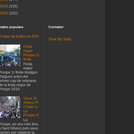
2009
(155)
2008
(102)
rades populars
Contador
El diari de festes en PDF
View My Stats
Festa
major
Prospe 1r
finde
Festa
major
Prospe 1r finde Imatges
d'alguns actes del
primer cap de setmana
de la festa major de
Prospe 2016
Visca St
Xibeco !!!
Cridan a
La
Prospe !!!
La
Prospe, un any més treu
a Sant Xibeco pels seus
carrers per celebrar la