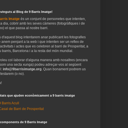
vinguts al Blog de 9 Barris Imatge!
arris Imatge
és un conjunt de personetes que intenten,
 a dia, cobrir amb les seves càmeres (fotogràfiques i de
eo) el que passa al nostre barri.
 d'aquest blog intentarem anar publicant les fotografies
 anem penjant a la web i que intenten ser un reflex de
 activitats i actes que es celebren al barri de Prosperitat, a
 barris, Barcelona i a la resta del món mundial.
voleu col·laborar d'alguna manera amb nosaltres (encara
som una secta xunga) podeu adreçar-vos al següent
l:
info@9barrisimatge.org
. Quan bonament podrem us
testarem (o no).
!
itats que ajuden econòmicament a 9 barris imatge
9 Barris Acull
Casal de Barri de Prosperitat
 components de 9 Barris Imatge