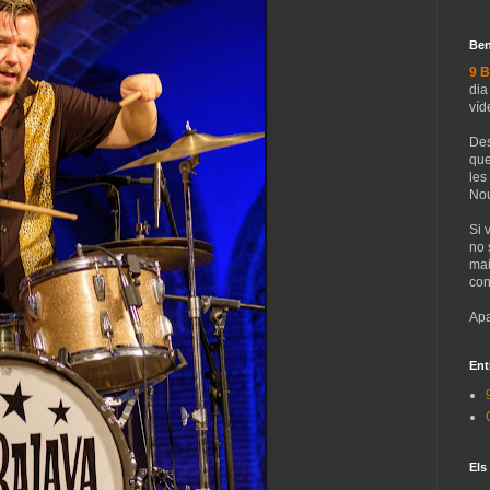
Ben
9 B
dia
víd
Des
que
les
Nou
Si 
no 
mai
con
Apa
Ent
Els