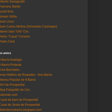
Alberto Sanagustín
Francesc Barbe
Iozsef Kiss
Ismael Utrilla
Joan Linux
Juan Carlos Molina (Grismedio Casinegro)
Manel Sala "Ulls" Circ
Pedro "Casal" Cervera
Pedro Click
ks amics
9 Barris Analògic
9 Barris Protesta
A les Barriades
Arxiu Històric de Roquetes - Nou Barris
Ateneu Popular de 9 Barris
AVV de Prosperitat
Blog Fotogràfic de Circ
caborian.com
Casal de barri de Prosperitat
Casal de Joves de Prosperitat
districtenoubarris.blogspot.com