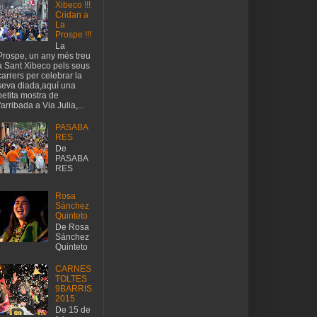
Xibeco !!!
Cridan a
La
Prospe !!!
La
Prospe, un any més treu
a Sant Xibeco pels seus
carrers per celebrar la
seva diada,aquí una
petita mostra de
l'arribada a Via Julia,...
PASABA
RES
De
PASABA
RES
Rosa
Sánchez
Quinteto
De Rosa
Sánchez
Quinteto
CARNES
TOLTES
9BARRIS
2015
De 15 de