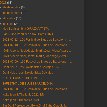
2021
(88)
►
de desembre
(6)
►
de novembre
(10)
►
d’octubre
(13)
▼
de juliol
(24)
Nou Barris amb la GIRA ZAPATISTA
34a Cursa Popular de Nou Barris 2021
2021-07-11 - 19è Festival de Blues de Barcelona - ...
2021-07-10 – 19è Festival de Blues de Barcelona – ...
¨JAB¨Alberto Noel,Héctor Martín,Joan Vigo,Victor L...
¨JAB¨Alberto Noel,Héctor Martín,Joan Vigo,Victor L...
2021-07-09 - 19è Festival de Blues de Barcelona – ...
Dani Nel.lo ¨Los Saxofonistas Salvajes¨ B/N
Dani Nel.lo ¨Los Saxofonistas Salvajes¨
KOKO-JEANS & THE TONICS
19FESTIVAL DE BLUES BARCELONA
2021-07-08 – 19è Festival de Blues de Barcelona – ...
Koko-jean & The tonic 2021 B/N
Koko-jean &The tonics 2021
Big Dani Pérez,Albert Bello,Oriol Saña,Claudio L...