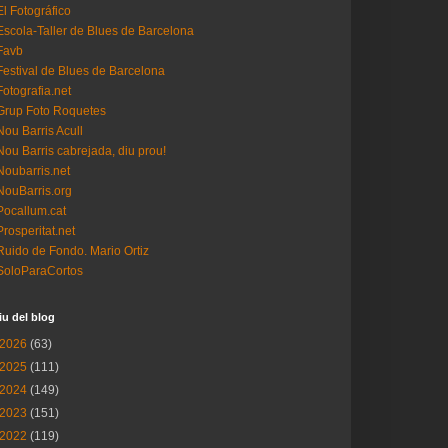
El Fotográfico
Escola-Taller de Blues de Barcelona
Favb
Festival de Blues de Barcelona
Fotografia.net
Grup Foto Roquetes
Nou Barris Acull
Nou Barris cabrejada, diu prou!
Noubarris.net
NouBarris.org
Pocallum.cat
Prosperitat.net
Ruido de Fondo. Mario Ortiz
SoloParaCortos
iu del blog
2026
(63)
2025
(111)
2024
(149)
2023
(151)
2022
(119)