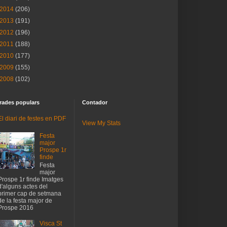
2014
(206)
2013
(191)
2012
(196)
2011
(188)
2010
(177)
2009
(155)
2008
(102)
rades populars
Contador
El diari de festes en PDF
View My Stats
Festa
major
Prospe 1r
finde
Festa
major
Prospe 1r finde Imatges
d'alguns actes del
primer cap de setmana
de la festa major de
Prospe 2016
Visca St