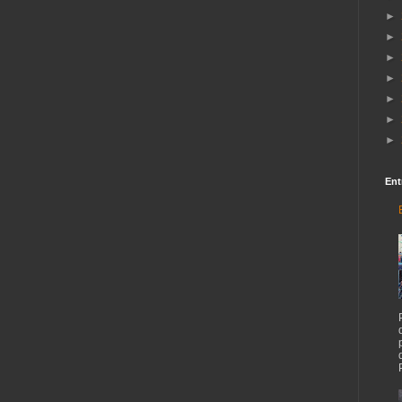
►
►
►
►
►
►
►
Ent