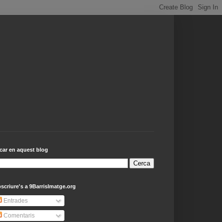
car en aquest blog
scriure's a 9BarrisImatge.org
Entrades
Comentaris