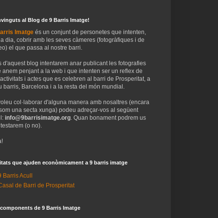
vinguts al Blog de 9 Barris Imatge!
arris Imatge
és un conjunt de personetes que intenten,
 a dia, cobrir amb les seves càmeres (fotogràfiques i de
eo) el que passa al nostre barri.
 d'aquest blog intentarem anar publicant les fotografies
 anem penjant a la web i que intenten ser un reflex de
 activitats i actes que es celebren al barri de Prosperitat, a
 barris, Barcelona i a la resta del món mundial.
voleu col·laborar d'alguna manera amb nosaltres (encara
som una secta xunga) podeu adreçar-vos al següent
l:
info@9barrisimatge.org
. Quan bonament podrem us
testarem (o no).
!
itats que ajuden econòmicament a 9 barris imatge
9 Barris Acull
Casal de Barri de Prosperitat
 components de 9 Barris Imatge