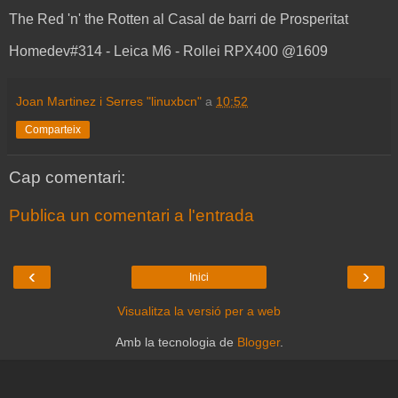
The Red 'n' the Rotten al Casal de barri de Prosperitat
Homedev#314 - Leica M6 - Rollei RPX400 @1609
Joan Martinez i Serres "linuxbcn"
a
10:52
Comparteix
Cap comentari:
Publica un comentari a l'entrada
‹
›
Inici
Visualitza la versió per a web
Amb la tecnologia de
Blogger
.