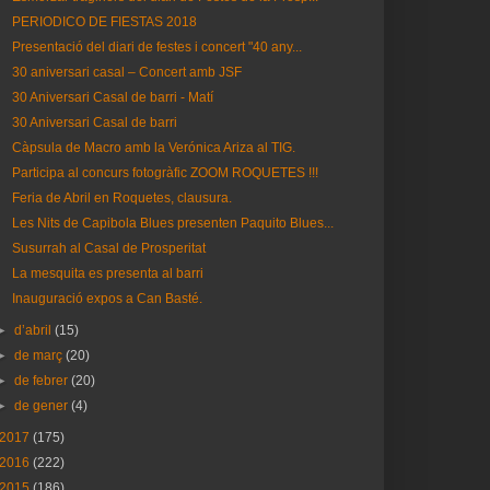
PERIODICO DE FIESTAS 2018
Presentació del diari de festes i concert "40 any...
30 aniversari casal – Concert amb JSF
30 Aniversari Casal de barri - Matí
30 Aniversari Casal de barri
Càpsula de Macro amb la Verónica Ariza al TIG.
Participa al concurs fotogràfic ZOOM ROQUETES !!!
Feria de Abril en Roquetes, clausura.
Les Nits de Capibola Blues presenten Paquito Blues...
Susurrah al Casal de Prosperitat
La mesquita es presenta al barri
Inauguració expos a Can Basté.
►
d’abril
(15)
►
de març
(20)
►
de febrer
(20)
►
de gener
(4)
2017
(175)
2016
(222)
2015
(186)