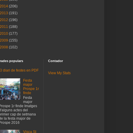
2014
(206)
2013
(191)
2012
(196)
2011
(188)
2010
(177)
2009
(155)
2008
(102)
rades populars
Contador
El diari de festes en PDF
View My Stats
Festa
major
Prospe 1r
finde
Festa
major
Prospe 1r finde Imatges
d'alguns actes del
primer cap de setmana
de la festa major de
Prospe 2016
Visca St