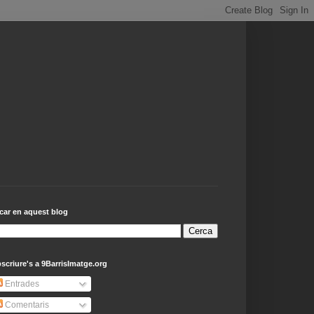
car en aquest blog
scriure's a 9BarrisImatge.org
Entrades
Comentaris