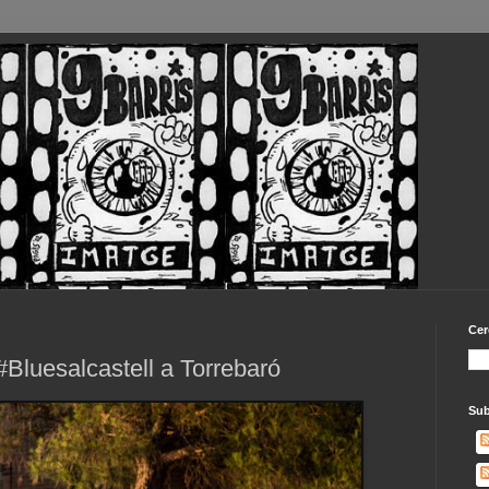
Cer
#Bluesalcastell a Torrebaró
Sub