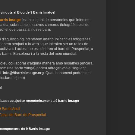
vinguts al Blog de 9 Barris Imatge!
arris Imatge
és un conjunt de personetes que intenten,
 a dia, cobrir amb les seves càmeres (fotogràfiques i de
eo) el que passa al nostre barri.
 d'aquest blog intentarem anar publicant les fotografies
 anem penjant a la web i que intenten ser un reflex de
 activitats i actes que es celebren al barri de Prosperitat, a
 barris, Barcelona i a la resta del món mundial.
voleu col·laborar d'alguna manera amb nosaltres (encara
som una secta xunga) podeu adreçar-vos al següent
l:
info@9barrisimatge.org
. Quan bonament podrem us
testarem (o no).
!
itats que ajuden econòmicament a 9 barris imatge
9 Barris Acull
Casal de Barri de Prosperitat
 components de 9 Barris Imatge