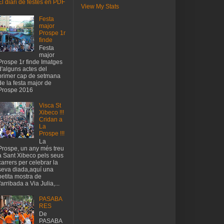
El diari de festes en PDF
View My Stats
Festa
major
Prospe 1r
finde
Festa
major
Prospe 1r finde Imatges
d'alguns actes del
primer cap de setmana
de la festa major de
Prospe 2016
Visca St
Xibeco !!!
Cridan a
La
Prospe !!!
La
Prospe, un any més treu
a Sant Xibeco pels seus
carrers per celebrar la
seva diada,aquí una
petita mostra de
l'arribada a Via Julia,...
PASABA
RES
De
PASABA