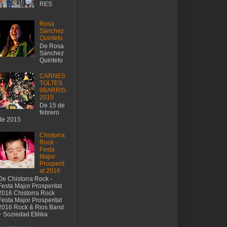
RES
Rosa
Sánchez
Quinteto
De Rosa
Sánchez
Quinteto
CARNES
TOLTES
9BARRIS
2015
De 15 de
febrero
de 2015
Chistorra
Rock -
Festa
Major
Prosperit
at 2016
De Chistorra Rock -
Festa Major Prosperitat
2016 Chistorra Rock
Festa Major Prosperitat
2016 Rock & Rios Band
+ Soziedad Etilika