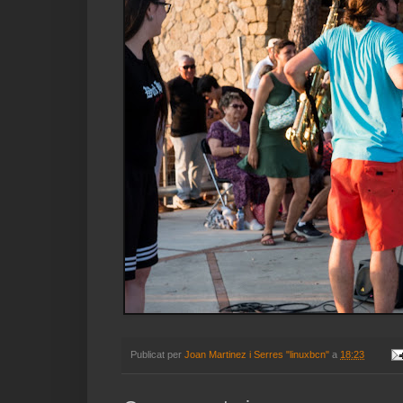
Publicat per
Joan Martinez i Serres "linuxbcn"
a
18:23