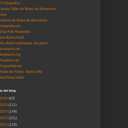
El Fotográfico
Escola-Taller de Blues de Barcelona
Favb
Festival de Blues de Barcelona
Fotografia.net
Grup Foto Roquetes
Nou Barris Acull
Nou Barris cabrejada, diu prou!
Noubarris.net
NouBarris.org
Pocallum.cat
Prosperitat.net
Ruido de Fondo. Mario Ortiz
SoloParaCortos
iu del blog
2026
(63)
2025
(111)
2024
(149)
2023
(151)
2022
(119)