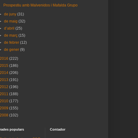
Prospestiu amb Malvenidos i Mafalda Grupo
►
de juny
(31)
►
de maig
(32)
►
d’abril
(25)
►
de març
(15)
►
de febrer
(12)
►
de gener
(9)
2016
(222)
2015
(186)
2014
(206)
2013
(191)
2012
(196)
2011
(188)
2010
(177)
2009
(155)
2008
(102)
rades populars
Contador