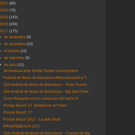
2021
(88)
2020
(78)
2019
(243)
2018
(206)
2017
(175)
►
de desembre
(8)
►
de novembre
(16)
►
d’octubre
(10)
►
de setembre
(6)
▼
de juliol
(11)
Vermutsical amb Tomba Tomba Soundsystem
Festival de Blues de Barcelona #Bluesalcastell a T...
15è Festival de Blues de Barcelona – Víctor Puerta...
15è Festival de Blues de Barcelona – Big Dani Pére...
Zoom Roquetes en los comercios del barrio !!!
Prospe Beach '17 .Barbacoas al Poder
Prospe Beach '17
Prospe Beach 2017 - La gran final!
PROSPEBEACH 2017
XVé Festival de Blues de Barcelona – Concert de Ba...