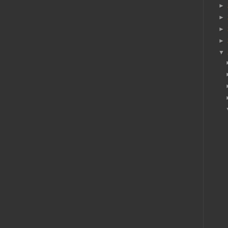
►
►
►
►
▼