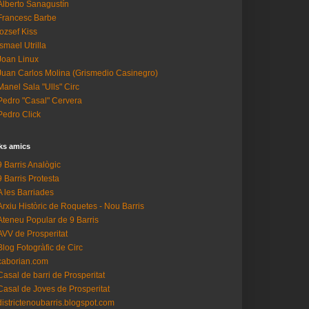
Alberto Sanagustín
Francesc Barbe
Iozsef Kiss
Ismael Utrilla
Joan Linux
Juan Carlos Molina (Grismedio Casinegro)
Manel Sala "Ulls" Circ
Pedro "Casal" Cervera
Pedro Click
ks amics
9 Barris Analògic
9 Barris Protesta
A les Barriades
Arxiu Històric de Roquetes - Nou Barris
Ateneu Popular de 9 Barris
AVV de Prosperitat
Blog Fotogràfic de Circ
caborian.com
Casal de barri de Prosperitat
Casal de Joves de Prosperitat
districtenoubarris.blogspot.com