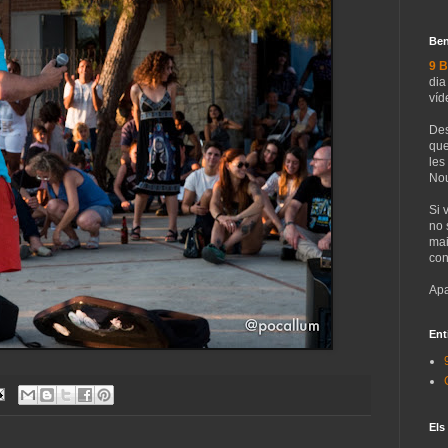
Ben
9 B
dia
víd
Des
que
les
Nou
Si 
no 
mai
con
Apa
Ent
Els