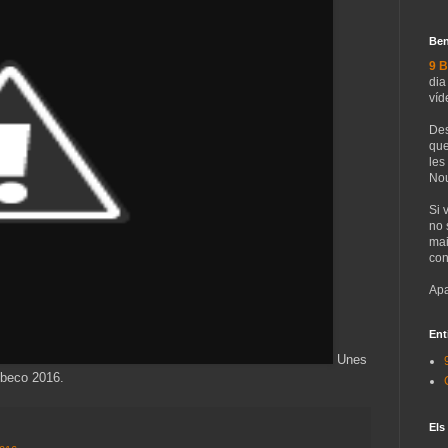
Ben
9 B
dia
víd
Des
que
les
Nou
Si 
no 
mai
con
Apa
Ent
Unes
ibeco 2016.
Els