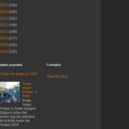
2015
(186)
2014
(206)
2013
(191)
2012
(196)
2011
(188)
2010
(177)
2009
(155)
2008
(102)
rades populars
Contador
El diari de festes en PDF
View My Stats
Festa
major
Prospe 1r
finde
Festa
major
Prospe 1r finde Imatges
d'alguns actes del
primer cap de setmana
de la festa major de
Prospe 2016