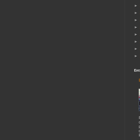
►
►
►
►
►
►
►
►
Ent