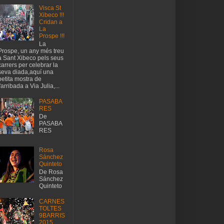
Visca St
Xibeco !!!
Cridan a
La
Prospe !!!
La
Prospe, un any més treu
a Sant Xibeco pels seus
carrers per celebrar la
seva diada,aquí una
petita mostra de
l'arribada a Via Julia,...
PASABA
RES
De
PASABA
RES
Rosa
Sánchez
Quinteto
De Rosa
Sánchez
Quinteto
CARNES
TOLTES
9BARRIS
2015