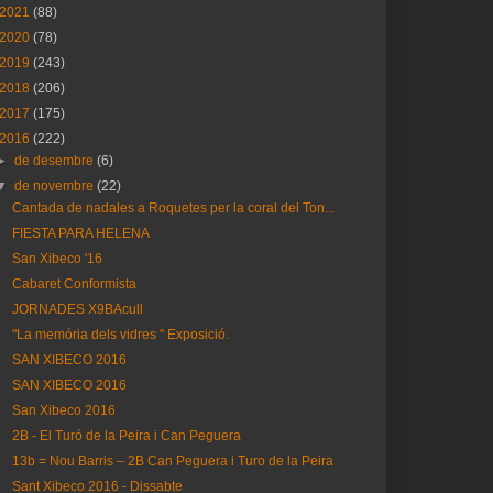
2021
(88)
2020
(78)
2019
(243)
2018
(206)
2017
(175)
2016
(222)
►
de desembre
(6)
▼
de novembre
(22)
Cantada de nadales a Roquetes per la coral del Ton...
FIESTA PARA HELENA
San Xibeco '16
Cabaret Conformista
JORNADES X9BAcull
"La memória dels vidres " Exposició.
SAN XIBECO 2016
SAN XIBECO 2016
San Xibeco 2016
2B - El Turó de la Peira i Can Peguera
13b = Nou Barris – 2B Can Peguera i Turo de la Peira
Sant Xibeco 2016 - Dissabte