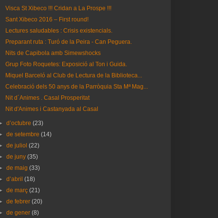
Visca St Xibeco !!! Cridan a La Prospe !!!
Sant Xibeco 2016 – First round!
Lectures saludables : Crisis existencials.
Preparant ruta : Turó de la Peira - Can Peguera.
Nits de Capibola amb Simewshocks
Grup Foto Roquetes: Exposició al Ton i Guida.
Miquel Barceló al Club de Lectura de la Biblioteca...
Celebració dels 50 anys de la Parròquia Sta Mª Mag...
Nit d´Animes . Casal Prosperitat
Nit d'Animes i Castanyada al Casal
►
d’octubre
(23)
►
de setembre
(14)
►
de juliol
(22)
►
de juny
(35)
►
de maig
(33)
►
d’abril
(18)
►
de març
(21)
►
de febrer
(20)
►
de gener
(8)