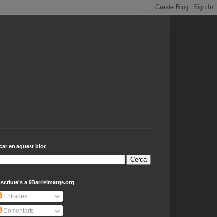
car en aquest blog
scriure's a 9BarrisImatge.org
Entrades
Comentaris