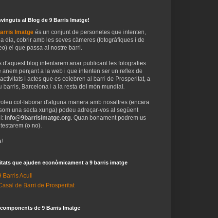
vinguts al Blog de 9 Barris Imatge!
arris Imatge
és un conjunt de personetes que intenten,
 a dia, cobrir amb les seves càmeres (fotogràfiques i de
eo) el que passa al nostre barri.
 d'aquest blog intentarem anar publicant les fotografies
 anem penjant a la web i que intenten ser un reflex de
 activitats i actes que es celebren al barri de Prosperitat, a
 barris, Barcelona i a la resta del món mundial.
voleu col·laborar d'alguna manera amb nosaltres (encara
som una secta xunga) podeu adreçar-vos al següent
l:
info@9barrisimatge.org
. Quan bonament podrem us
testarem (o no).
!
itats que ajuden econòmicament a 9 barris imatge
9 Barris Acull
Casal de Barri de Prosperitat
 components de 9 Barris Imatge