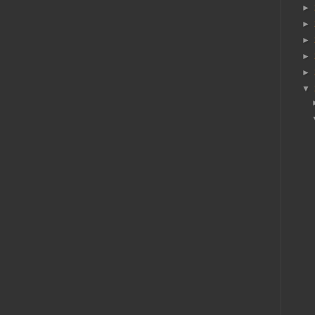
►
►
►
►
►
▼