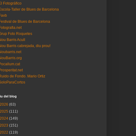
El Fotográfico
Escola-Taller de Blues de Barcelona
Favb
Festival de Blues de Barcelona
Fotografia.net
Grup Foto Roquetes
Nou Barris Acull
Nou Barris cabrejada, diu prou!
Noubarris.net
NouBarris.org
Pocallum.cat
Prosperitat.net
Ruido de Fondo. Mario Ortiz
SoloParaCortos
iu del blog
2026
(63)
2025
(111)
2024
(149)
2023
(151)
2022
(119)