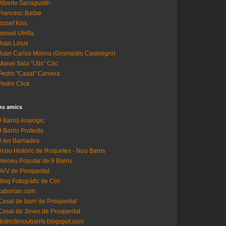
Alberto Sanagustín
Francesc Barbe
Iozsef Kiss
Ismael Utrilla
Joan Linux
Juan Carlos Molina (Grismedio Casinegro)
Manel Sala "Ulls" Circ
Pedro "Casal" Cervera
Pedro Click
ks amics
9 Barris Analògic
9 Barris Protesta
A les Barriades
Arxiu Històric de Roquetes - Nou Barris
Ateneu Popular de 9 Barris
AVV de Prosperitat
Blog Fotogràfic de Circ
caborian.com
Casal de barri de Prosperitat
Casal de Joves de Prosperitat
districtenoubarris.blogspot.com