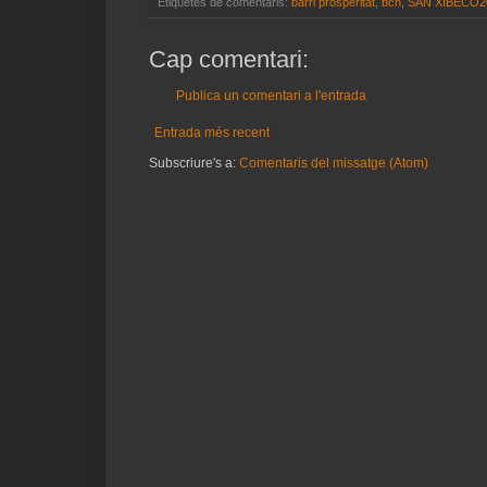
Etiquetes de comentaris:
barri prosperitat
,
bcn
,
SAN XIBECO2
Cap comentari:
Publica un comentari a l'entrada
Entrada més recent
Subscriure's a:
Comentaris del missatge (Atom)