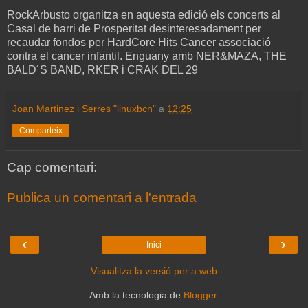
RockArbusto organitza en aquesta edició els concerts al
Casal de barri de Prosperitat desinteresadament per
recaudar fondos per HardCore Hits Cancer associació
contra el cancer infantil. Enguany amb NER&MAZA, THE
BALD´S BAND, RKER i CRAK DEL 29
Joan Martinez i Serres "linuxbcn"
a
12:25
Comparteix
Cap comentari:
Publica un comentari a l'entrada
‹
›
Inici
Visualitza la versió per a web
Amb la tecnologia de
Blogger
.