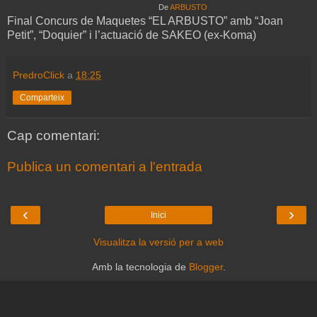
De
ARBUSTO
Final Concurs de Maquetes “EL ARBUSTO” amb “Joan
Petit”, “Doquier” i l’actuació de SAKEO (ex-Koma)
PredroClick
a
18:25
Comparteix
Cap comentari:
Publica un comentari a l'entrada
‹
›
Inici
Visualitza la versió per a web
Amb la tecnologia de
Blogger
.