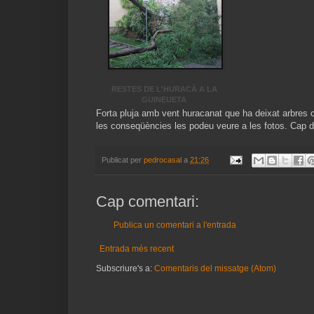
RESTES DE L'HURACÀ A LA
GUINEUETA
Forta pluja amb vent huracanat que ha deixat arbres 
les conseqüències les podeu veure a les fotos. Cap 
Publicat per
pedrocasal
a
21:26
Cap comentari:
Publica un comentari a l'entrada
Entrada més recent
Subscriure's a:
Comentaris del missatge (Atom)