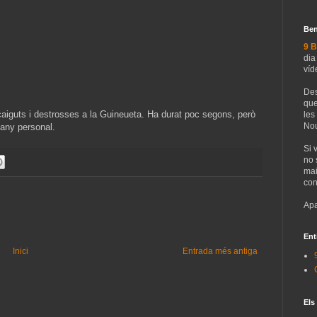
Ben
9 B
dia
víd
Des
que
caiguts i destrosses a la Guineueta. Ha durat poc segons, però
les
Nou
dany personal.
Si 
no 
mai
con
Apa
Ent
Inici
Entrada més antiga
Els