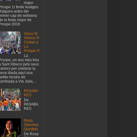
major
Prospe 1r finde Imatges
d'alguns actes del
primer cap de setmana
de la festa major de
Prospe 2016
Visca St
Xibeco !!!
Cridan a
La
Prospe !!!
La
Prospe, un any més treu
a Sant Xibeco pels seus
carrers per celebrar la
seva diada,aquí una
petita mostra de
l'arribada a Via Julia,...
PASABA
RES
De
PASABA
RES
Rosa
Sánchez
Quinteto
De Rosa