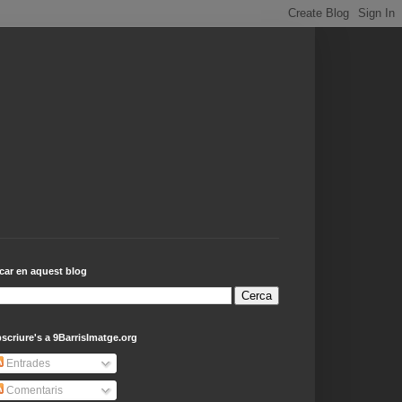
car en aquest blog
scriure's a 9BarrisImatge.org
Entrades
Comentaris