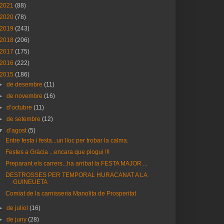
2021
(88)
2020
(78)
2019
(243)
2018
(206)
2017
(175)
2016
(222)
2015
(186)
►
de desembre
(11)
►
de novembre
(16)
►
d’octubre
(11)
►
de setembre
(12)
▼
d’agost
(5)
Entre festa i festa...un lloc per trobar la calma.
Festes a Gràcia ...encara que plogui !!!
Preparant els carrers...ha arribat la FESTA MAJOR ...
DESTROSSES PER TEMPORAL HURACANAT A LA
GUINEUETA
Comiat de la carnisseria Manolita de Prosperitat
►
de juliol
(16)
►
de juny
(28)