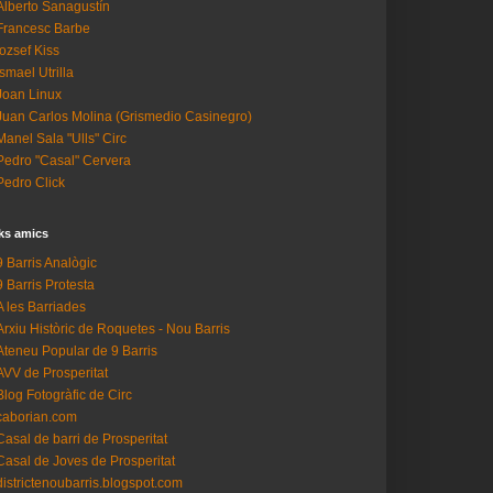
Alberto Sanagustín
Francesc Barbe
Iozsef Kiss
Ismael Utrilla
Joan Linux
Juan Carlos Molina (Grismedio Casinegro)
Manel Sala "Ulls" Circ
Pedro "Casal" Cervera
Pedro Click
ks amics
9 Barris Analògic
9 Barris Protesta
A les Barriades
Arxiu Històric de Roquetes - Nou Barris
Ateneu Popular de 9 Barris
AVV de Prosperitat
Blog Fotogràfic de Circ
caborian.com
Casal de barri de Prosperitat
Casal de Joves de Prosperitat
districtenoubarris.blogspot.com