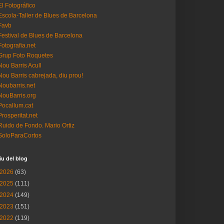
El Fotográfico
Escola-Taller de Blues de Barcelona
Favb
Festival de Blues de Barcelona
Fotografia.net
Grup Foto Roquetes
Nou Barris Acull
Nou Barris cabrejada, diu prou!
Noubarris.net
NouBarris.org
Pocallum.cat
Prosperitat.net
Ruido de Fondo. Mario Ortiz
SoloParaCortos
iu del blog
2026
(63)
2025
(111)
2024
(149)
2023
(151)
2022
(119)