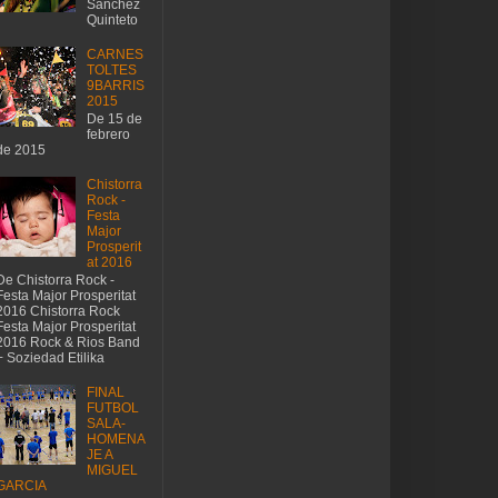
Sánchez
Quinteto
CARNES
TOLTES
9BARRIS
2015
De 15 de
febrero
de 2015
Chistorra
Rock -
Festa
Major
Prosperit
at 2016
De Chistorra Rock -
Festa Major Prosperitat
2016 Chistorra Rock
Festa Major Prosperitat
2016 Rock & Rios Band
+ Soziedad Etilika
FINAL
FUTBOL
SALA-
HOMENA
JE A
MIGUEL
GARCIA