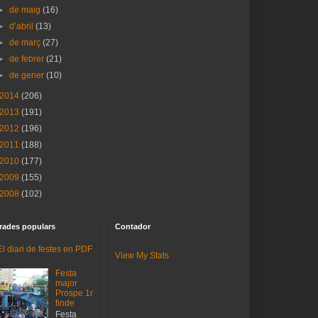
►
de maig
(16)
►
d’abril
(13)
►
de març
(27)
►
de febrer
(21)
►
de gener
(10)
2014
(206)
2013
(191)
2012
(196)
2011
(188)
2010
(177)
2009
(155)
2008
(102)
rades populars
Contador
El diari de festes en PDF
View My Stats
Festa
major
Prospe 1r
finde
Festa