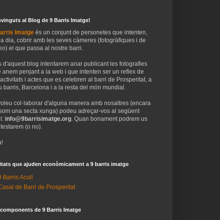
vinguts al Blog de 9 Barris Imatge!
arris Imatge
és un conjunt de personetes que intenten,
 a dia, cobrir amb les seves càmeres (fotogràfiques i de
eo) el que passa al nostre barri.
 d'aquest blog intentarem anar publicant les fotografies
 anem penjant a la web i que intenten ser un reflex de
 activitats i actes que es celebren al barri de Prosperitat, a
 barris, Barcelona i a la resta del món mundial.
voleu col·laborar d'alguna manera amb nosaltres (encara
som una secta xunga) podeu adreçar-vos al següent
l:
info@9barrisimatge.org
. Quan bonament podrem us
testarem (o no).
!
itats que ajuden econòmicament a 9 barris imatge
9 Barris Acull
Casal de Barri de Prosperitat
 components de 9 Barris Imatge