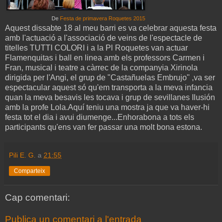
De
Festa de primavera Roquetes 2015
Aquest dissabte 18 al meu barri es va celebrar aquesta festa
amb l'actuació a l'associació de veins de l'espectacle de
titelles TUTTI COLORI i a la Pl Roquetes van actuar
Flamenquitas i ball en linea amb els professors Carmen i
Fran, musical i teatre a càrrec de la companyia Xirinola
dirigida per l'Angi, el grup de "Castañuelas Embrujo" ,va ser
espectacular aquest só qu'em transporta a la meva infancia
quan la meva besavis les tocava i grup de sevillanes Ilusión
amb la profe Lola.Aquí teniu una mostra ja que va haver-hi
festa tot el dia i avui diumenge...Enhorabona a tots els
participants qu'ens van fer passar una molt bona estona.
Pili E. G.
a
21:55
Comparteix
Cap comentari:
Publica un comentari a l'entrada