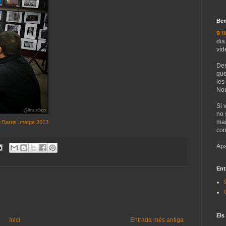
Ben
9 B
dia
víd
Des
que
les
Nou
Si 
no 
mai
 Barris Imatge 2013
con
Apa
Ent
Els
Inici
Entrada més antiga