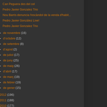
Can Peguera des del cel
Pedro Javier Gonzalez Trio
Nou Barris denuncia l'escàndol de la venda d'habit...
Pedro Javier González Live!
Pedro Javier Gonzalez Trio
►
de novembre
(16)
►
d’octubre
(12)
►
de setembre
(8)
►
d’agost
(2)
►
de juliol
(17)
►
de juny
(25)
►
de maig
(26)
►
d’abril
(17)
►
de març
(19)
►
de febrer
(19)
►
de gener
(15)
2012
(196)
2011
(188)
2010
(177)