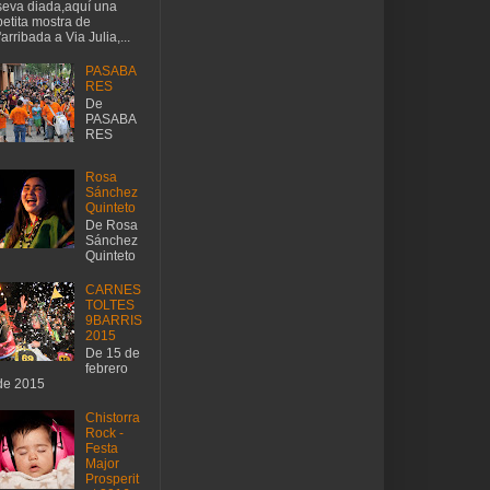
seva diada,aquí una
petita mostra de
l'arribada a Via Julia,...
PASABA
RES
De
PASABA
RES
Rosa
Sánchez
Quinteto
De Rosa
Sánchez
Quinteto
CARNES
TOLTES
9BARRIS
2015
De 15 de
febrero
de 2015
Chistorra
Rock -
Festa
Major
Prosperit