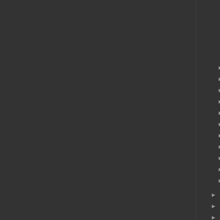
►
►
►