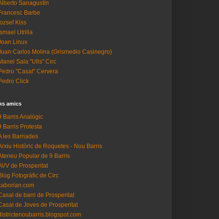
Alberto Sanagustín
Francesc Barbe
Iozsef Kiss
Ismael Utrilla
Joan Linux
Juan Carlos Molina (Grismedio Casinegro)
Manel Sala "Ulls" Circ
Pedro "Casal" Cervera
Pedro Click
ks amics
9 Barris Analògic
9 Barris Protesta
A les Barriades
Arxiu Històric de Roquetes - Nou Barris
Ateneu Popular de 9 Barris
AVV de Prosperitat
Blog Fotogràfic de Circ
caborian.com
Casal de barri de Prosperitat
Casal de Joves de Prosperitat
districtenoubarris.blogspot.com