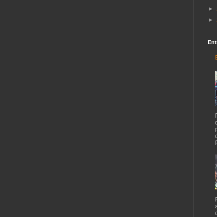
►
►
Ent