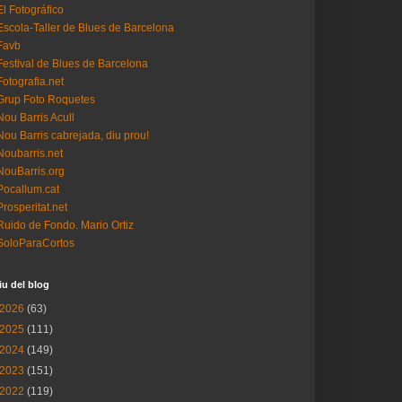
El Fotográfico
Escola-Taller de Blues de Barcelona
Favb
Festival de Blues de Barcelona
Fotografia.net
Grup Foto Roquetes
Nou Barris Acull
Nou Barris cabrejada, diu prou!
Noubarris.net
NouBarris.org
Pocallum.cat
Prosperitat.net
Ruido de Fondo. Mario Ortiz
SoloParaCortos
iu del blog
2026
(63)
2025
(111)
2024
(149)
2023
(151)
2022
(119)