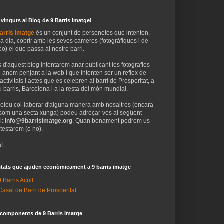
vinguts al Blog de 9 Barris Imatge!
arris Imatge
és un conjunt de personetes que intenten,
 a dia, cobrir amb les seves càmeres (fotogràfiques i de
eo) el que passa al nostre barri.
 d'aquest blog intentarem anar publicant les fotografies
 anem penjant a la web i que intenten ser un reflex de
 activitats i actes que es celebren al barri de Prosperitat, a
 barris, Barcelona i a la resta del món mundial.
voleu col·laborar d'alguna manera amb nosaltres (encara
som una secta xunga) podeu adreçar-vos al següent
l:
info@9barrisimatge.org
. Quan bonament podrem us
testarem (o no).
!
itats que ajuden econòmicament a 9 barris imatge
9 Barris Acull
Casal de Barri de Prosperitat
 components de 9 Barris Imatge