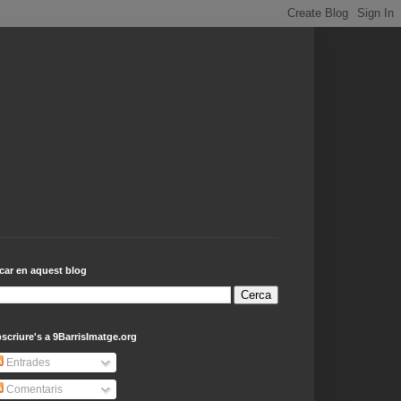
car en aquest blog
scriure's a 9BarrisImatge.org
Entrades
Comentaris