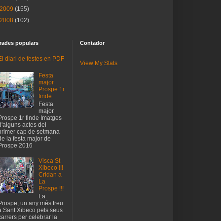
2009
(155)
2008
(102)
rades populars
Contador
El diari de festes en PDF
View My Stats
Festa
major
Prospe 1r
finde
Festa
major
Prospe 1r finde Imatges
d'alguns actes del
primer cap de setmana
de la festa major de
Prospe 2016
Visca St
Xibeco !!!
Cridan a
La
Prospe !!!
La
Prospe, un any més treu
a Sant Xibeco pels seus
carrers per celebrar la