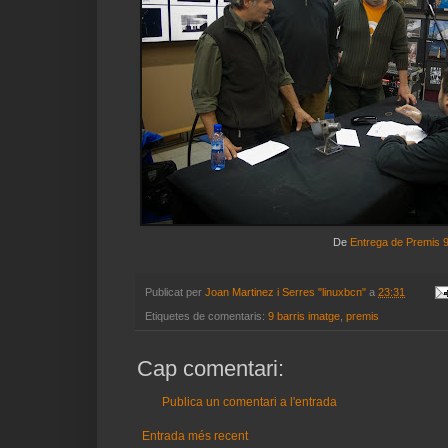
De
Entrega de Premis 9
Publicat per
Joan Martinez i Serres "linuxbcn"
a
23:31
Etiquetes de comentaris:
9 barris imatge
,
premis
Cap comentari:
Publica un comentari a l'entrada
Entrada més recent