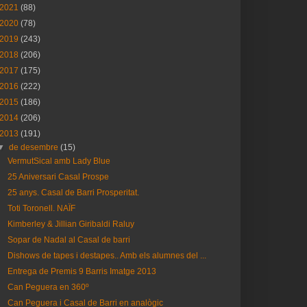
2021
(88)
2020
(78)
2019
(243)
2018
(206)
2017
(175)
2016
(222)
2015
(186)
2014
(206)
2013
(191)
▼
de desembre
(15)
VermutSical amb Lady Blue
25 Aniversari Casal Prospe
25 anys. Casal de Barri Prosperitat.
Toti Toronell. NAÏF
Kimberley & Jillian Giribaldi Raluy
Sopar de Nadal al Casal de barri
Dishows de tapes i destapes.. Amb els alumnes del ...
Entrega de Premis 9 Barris Imatge 2013
Can Peguera en 360º
Can Peguera i Casal de Barri en analògic