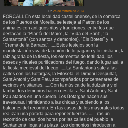
De
24 de febrero de 2013
FORCALL En esta localidad castellonense, de la comarca
de los Puertos de Morella, se festeja al Patrón de los
animales con antiguos ritos y tradiciones, entre los que
destacan la "Plantà del Maio", la "Vida del Sant", "la
Santantonà" (con santos y demonios), "Els Botets" y la
"Cremà de la Barraca". .....Estos festejos son la
manifestación viva de la unión de lo pagano y lo cristiano, la
raíz agraria de la fiesta, los elementos de fertilidad, los
deseos y rituales purificadores del fuego, dando lugar así, a
la fiesta medieval del fuego. .....La Santantonà sale a las
calles con los Botargas, la Filoseta, el Dimoni Despullat,
Sant Antoni y Sant Pau, acompañados por centenares de
vecinos y visitantes. .....Con la música de la dulzaina y el
tambor los demonios hacen desfilar a Sant Antoni y Sant
Pau atados en una cuerda. Los Botargas hacen sus
travesuras, intimidando a las chicas y subiendo a los
balcones del recorrido. En las casas de los mayorales todos
realizan una parada para reponer fuerzas. .....Tras un
recorrido de casi dos horas por las calles del pueblo la
Santantonà llega a la plaza. Los demonios introducen a