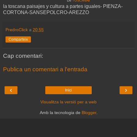
De
TOSCANAll
la toscana paisajes y cultura a partes iguales- PIENZA-
CORTONA-SANSEPOLCRO-AREZZO
PredroClick
a
20:55
Comparteix
Cap comentari:
Publica un comentari a l'entrada
‹
›
Inici
Visualitza la versió per a web
Amb la tecnologia de
Blogger
.