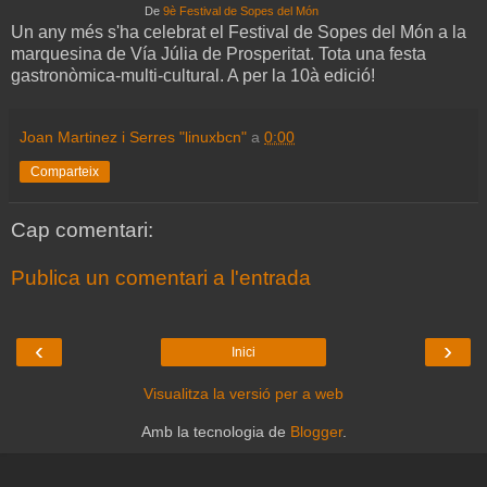
De
9è Festival de Sopes del Món
Un any més s'ha celebrat el Festival de Sopes del Món a la
marquesina de Vía Júlia de Prosperitat. Tota una festa
gastronòmica-multi-cultural. A per la 10à edició!
Joan Martinez i Serres "linuxbcn"
a
0:00
Comparteix
Cap comentari:
Publica un comentari a l'entrada
‹
›
Inici
Visualitza la versió per a web
Amb la tecnologia de
Blogger
.