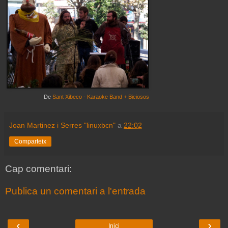
De
Sant Xibeco - Karaoke Band + Biciosos
Joan Martinez i Serres "linuxbcn"
a
22:02
Comparteix
Cap comentari:
Publica un comentari a l'entrada
‹
›
Inici