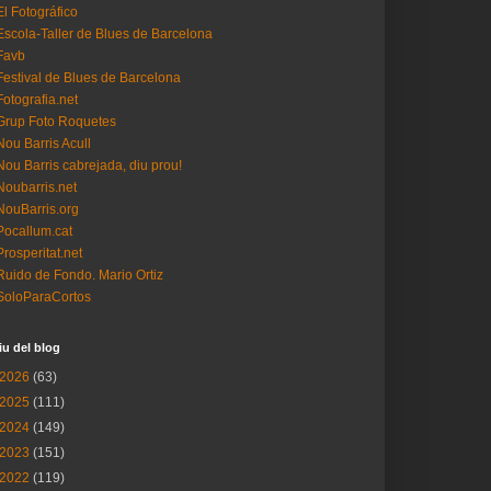
El Fotográfico
Escola-Taller de Blues de Barcelona
Favb
Festival de Blues de Barcelona
Fotografia.net
Grup Foto Roquetes
Nou Barris Acull
Nou Barris cabrejada, diu prou!
Noubarris.net
NouBarris.org
Pocallum.cat
Prosperitat.net
Ruido de Fondo. Mario Ortiz
SoloParaCortos
iu del blog
2026
(63)
2025
(111)
2024
(149)
2023
(151)
2022
(119)