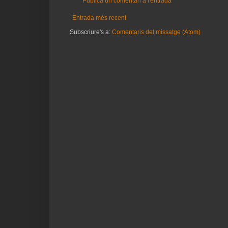
Publica un comentari a l'entrada
Entrada més recent
Subscriure's a:
Comentaris del missatge (Atom)