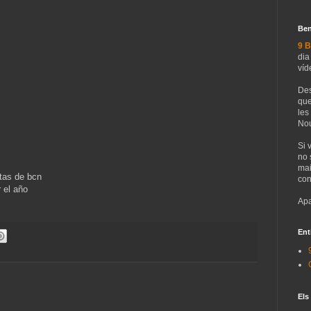
Ben
9 B
dia
víd
Des
que
les
Nou
Si 
no 
mai
stas de bcn
con
 el año
Apa
Ent
Els