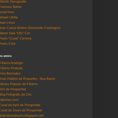
Alberto Sanagustín
Francesc Barbe
Iozsef Kiss
Ismael Utrilla
Joan Linux
Juan Carlos Molina (Grismedio Casinegro)
Manel Sala "Ulls" Circ
Pedro "Casal" Cervera
Pedro Click
ks amics
9 Barris Analògic
9 Barris Protesta
A les Barriades
Arxiu Històric de Roquetes - Nou Barris
Ateneu Popular de 9 Barris
AVV de Prosperitat
Blog Fotogràfic de Circ
caborian.com
Casal de barri de Prosperitat
Casal de Joves de Prosperitat
districtenoubarris.blogspot.com