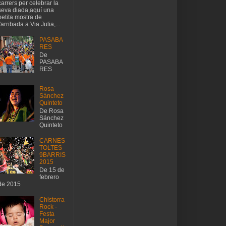
carrers per celebrar la
seva diada,aquí una
petita mostra de
l'arribada a Via Julia,...
PASABA
RES
De
PASABA
RES
Rosa
Sánchez
Quinteto
De Rosa
Sánchez
Quinteto
CARNES
TOLTES
9BARRIS
2015
De 15 de
febrero
de 2015
Chistorra
Rock -
Festa
Major