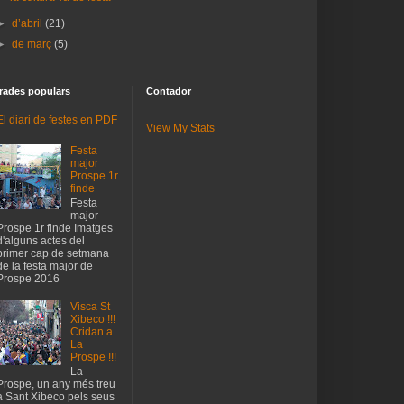
►
d’abril
(21)
►
de març
(5)
rades populars
Contador
El diari de festes en PDF
View My Stats
Festa
major
Prospe 1r
finde
Festa
major
Prospe 1r finde Imatges
d'alguns actes del
primer cap de setmana
de la festa major de
Prospe 2016
Visca St
Xibeco !!!
Cridan a
La
Prospe !!!
La
Prospe, un any més treu
a Sant Xibeco pels seus