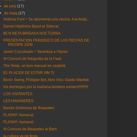
►
de juny
(17)
▼
de maig
(17)
Antònia Font + Se atormenta una vecina. A la festa...
Daniel Higiénico Band al Sidecar
BCN NETA BRIGADA NOCTURNA
PRESENTACION PERIODICO DE LAS FIESTAS DE
PROSPE 2008
Javier Corcobado + Tarantula a l'Apolo
4t Concurs de fotografia de la Favb
The Gimp, un bon manual en castellà
EL PLACER DE ESTAR SIN TI
Bonic Swing; Philippe Bot, Alex Vila i Guido Wardak
los domingos por la mañana tambien existen!!!!!!!!!!!
LOS VISITANTES
LES HAVANERES
Banda Simfonica de Roquetes
FLASH!! +tumacat
FLASH!! +tumacat
4t Concurs de Maquetes al Barri
la cultura va de festa