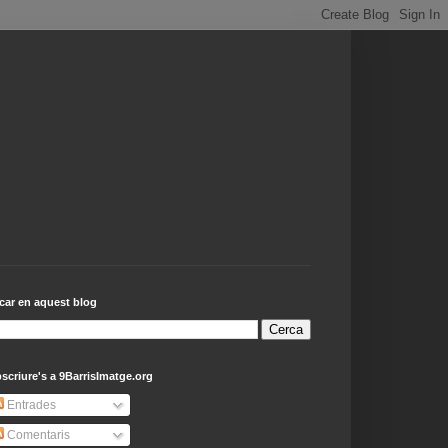
car en aquest blog
scriure's a 9BarrisImatge.org
Entrades
Comentaris