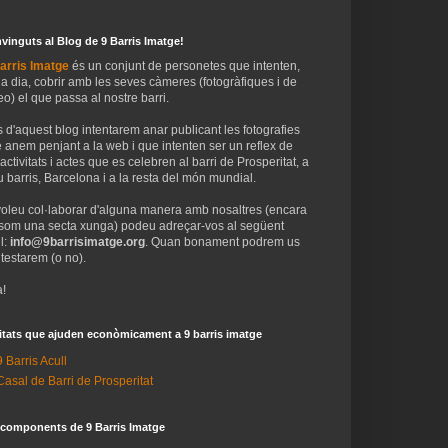
vinguts al Blog de 9 Barris Imatge!
arris Imatge
és un conjunt de personetes que intenten,
 a dia, cobrir amb les seves càmeres (fotogràfiques i de
eo) el que passa al nostre barri.
 d'aquest blog intentarem anar publicant les fotografies
 anem penjant a la web i que intenten ser un reflex de
 activitats i actes que es celebren al barri de Prosperitat, a
 barris, Barcelona i a la resta del món mundial.
voleu col·laborar d'alguna manera amb nosaltres (encara
som una secta xunga) podeu adreçar-vos al següent
l:
info@9barrisimatge.org
. Quan bonament podrem us
testarem (o no).
!
itats que ajuden econòmicament a 9 barris imatge
9 Barris Acull
Casal de Barri de Prosperitat
 components de 9 Barris Imatge