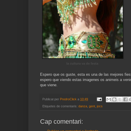
la cultura va de festa
Espero que os guste, esta es una de las mejores fie
espero que viendo estas imagenes os animeis a venir
que viene.
Publicat per
PredroClick
a
10:49
Etiquetes de comentaris:
danza
,
gent
,
jocs
Cap comentari: