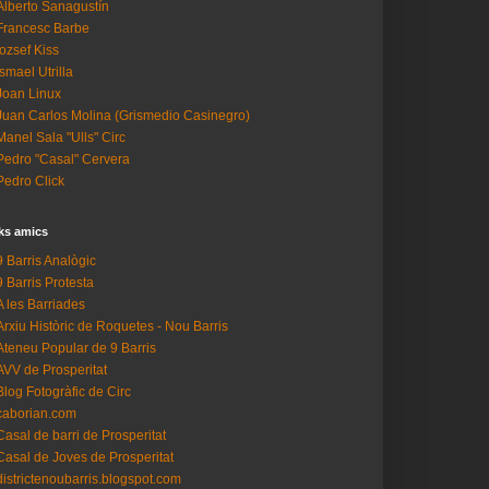
Alberto Sanagustín
Francesc Barbe
Iozsef Kiss
Ismael Utrilla
Joan Linux
Juan Carlos Molina (Grismedio Casinegro)
Manel Sala "Ulls" Circ
Pedro "Casal" Cervera
Pedro Click
ks amics
9 Barris Analògic
9 Barris Protesta
A les Barriades
Arxiu Històric de Roquetes - Nou Barris
Ateneu Popular de 9 Barris
AVV de Prosperitat
Blog Fotogràfic de Circ
caborian.com
Casal de barri de Prosperitat
Casal de Joves de Prosperitat
districtenoubarris.blogspot.com