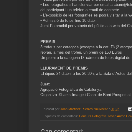
• Les fotografies s'han d'enviar per email a cbarri@te
del participant i un telèfon o email de contacte.
• L'exposició de les fotografies es podrà visitar a la w
• Admissió de fotos fins 10 d’abril
Jurat Fotomòbil per votació del públic a la web del Cas
PREMIS
3 trofeus per categoria (excepte a la cat. D) (2 atorga
rebran, a més del trofeu, un premi de 150 Euros
Un premi a la categoria D: càmera de fotos digital de
LLIURAMENT DE PREMIS
El dijous 24 d’abril a les 20:30h, a la Sala d´Actes de
Jurat
Agrupació Fotogràfica de Catalunya
Organitza: 9barris Imatge i Casal de Barri Prosperitat
Publicat per
Joan Martinez i Serres "linuxbcn"
a
11:22
Etiquetes de comentaris:
Concurs Fotogràfic Josep Antón Cord
Cap comentari: