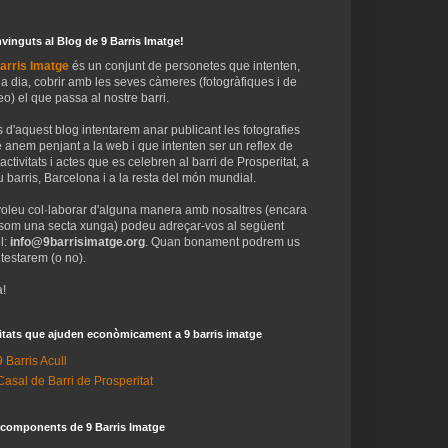
vinguts al Blog de 9 Barris Imatge!
arris Imatge
és un conjunt de personetes que intenten,
 a dia, cobrir amb les seves càmeres (fotogràfiques i de
eo) el que passa al nostre barri.
 d'aquest blog intentarem anar publicant les fotografies
 anem penjant a la web i que intenten ser un reflex de
 activitats i actes que es celebren al barri de Prosperitat, a
 barris, Barcelona i a la resta del món mundial.
voleu col·laborar d'alguna manera amb nosaltres (encara
som una secta xunga) podeu adreçar-vos al següent
l:
info@9barrisimatge.org
. Quan bonament podrem us
testarem (o no).
!
itats que ajuden econòmicament a 9 barris imatge
9 Barris Acull
Casal de Barri de Prosperitat
 components de 9 Barris Imatge