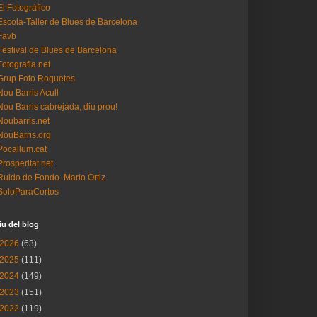
El Fotográfico
Escola-Taller de Blues de Barcelona
Favb
Festival de Blues de Barcelona
Fotografia.net
Grup Foto Roquetes
Nou Barris Acull
Nou Barris cabrejada, diu prou!
Noubarris.net
NouBarris.org
Pocallum.cat
Prosperitat.net
Ruido de Fondo. Mario Ortiz
SoloParaCortos
iu del blog
2026
(63)
2025
(111)
2024
(149)
2023
(151)
2022
(119)