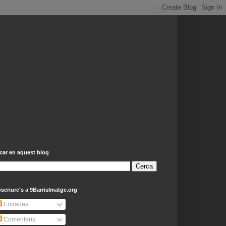
car en aquest blog
scriure's a 9BarrisImatge.org
Entrades
Comentaris