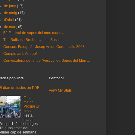
►
de juny
(17)
►
de maig
(17)
►
d’abril
(21)
▼
de març
(5)
5è Festival de sopes del món mundial
The Suitcase Brothers a Les Basses
Concurs Fotogràfic Josep Antón Cordoncillo 2008
Compte amb Adobe!
Convocatoria per el 5è "Festival de Sopes del Món ...
rades populars
Contador
El diari de festes en PDF
View My Stats
Festa
major
Prospe 1r
finde
Festa
major
Prospe 1r finde Imatges
d'alguns actes del
primer cap de setmana