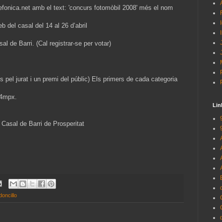
lefonica.net amb el text: 'concurs fotomòbil 2008' més el nom
eb del casal del 14 al 26 d’abril
al de Barri. (Cal registrar-se per votar)
ts pel jurat i un premi del públic) Els primers de cada categoria
 4mpx.
Lin
l Casal de Barri de Prosperitat
oncillo