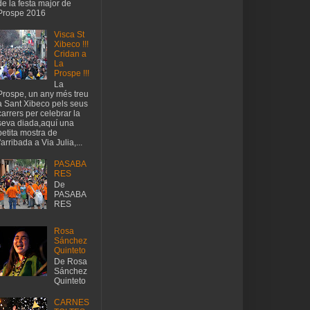
de la festa major de
Prospe 2016
Visca St
Xibeco !!!
Cridan a
La
Prospe !!!
La
Prospe, un any més treu
a Sant Xibeco pels seus
carrers per celebrar la
seva diada,aquí una
petita mostra de
l'arribada a Via Julia,...
PASABA
RES
De
PASABA
RES
Rosa
Sánchez
Quinteto
De Rosa
Sánchez
Quinteto
CARNES