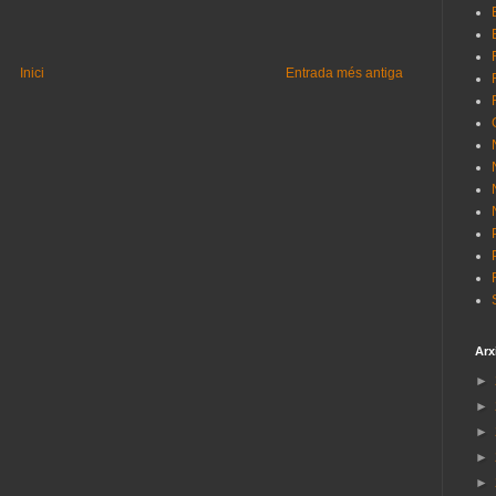
Inici
Entrada més antiga
Arx
►
►
►
►
►