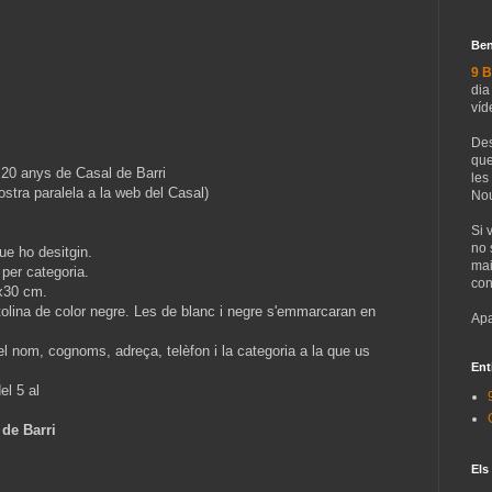
Ben
9 B
dia
víd
Des
que
 20 anys de Casal de Barri
les
stra paralela a la web del Casal)
Nou
Si 
no 
ue ho desitgin.
mai
 per categoria.
con
4x30 cm.
tolina de color negre. Les de blanc i negre s'emmarcaran en
Apa
 el nom, cognoms, adreça, telèfon i la categoria a la que us
Ent
el 5 al
 de Barri
Els