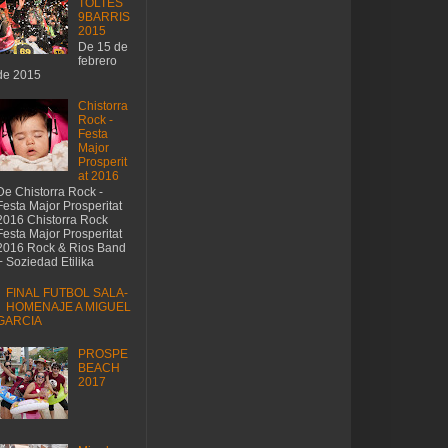
TOLTES
9BARRIS
2015
De 15 de
febrero
de 2015
Chistorra
Rock -
Festa
Major
Prosperit
at 2016
De Chistorra Rock -
Festa Major Prosperitat
2016 Chistorra Rock
Festa Major Prosperitat
2016 Rock & Rios Band
+ Soziedad Etilika
FINAL FUTBOL SALA-
HOMENAJE A MIGUEL
GARCIA
PROSPE
BEACH
2017