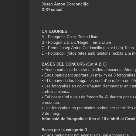
Josep Anton Cordoncillo
XIXª edició
CATEGORIES
A.- Fotografia Color, Tema Lliure
B.- Fotografia Blanc/Negre, Tema Lliure
C.- Premi Josep Anton Cordoncillo (color i b/n) Tema:
D.- Fotomòbil (fotos fetes amb telèfons mòbils a la mo
BASES DEL CONCURS (Cat A,B,C)
• Poden participar-hi tots/es els/les afeccionats/des q
• Cada participant aportarà un màxim de 3 fotografies
• El tamany de les fotografies serà d'un màxim de 2
• Les fotografies en color s'hauran d'emmarcar en car
cartolina blanca.
• Cal posar títol a peu de fotografia. Al darrera poseu
presenteu.
• Les fotografies no premiades podran ser recollides d
8 de maig.
Admissió de fotografies: fins el 10 d’abril al Casal
Bases per la categoria D
• Cada participant pot aportar una única fotografia.