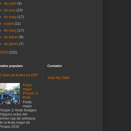
►
de juliol
(4)
►
de juny
(24)
►
de maig
(17)
►
d’abril
(11)
►
de març
(17)
►
de febrer
(9)
►
de gener
(7)
2008
(102)
rades populars
Contador
El diari de festes en PDF
View My Stats
Festa
major
Prospe 1r
finde
Festa
major
Prospe 1r finde Imatges
d'alguns actes del
primer cap de setmana
de la festa major de
Prospe 2016