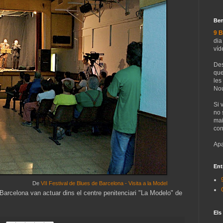
Ben
9 B
dia
víd
Des
que
les
Nou
Si 
no 
mai
con
Apa
Ent
De
VII Festival de Blues de Barcelona - Visita a la Model
Barcelona van actuar dins el centre penitenciari "La Modelo" de
Els