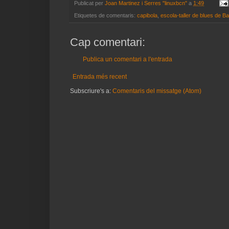
Publicat per
Joan Martinez i Serres "linuxbcn"
a
1:49
Etiquetes de comentaris:
capibola
,
escola-taller de blues de B
Cap comentari:
Publica un comentari a l'entrada
Entrada més recent
Subscriure's a:
Comentaris del missatge (Atom)