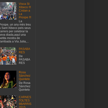
Visca St
Xibeco !!!
Cridan a
La
Prospe !!!
La
Prospe, un any més treu
a Sant Xibeco pels seus
carrers per celebrar la
seva diada,aquí una
petita mostra de
l'arribada a Via Julia,...
PASABA
RES
De
PASABA
RES
Rosa
Sánchez
Quinteto
De Rosa
Sánchez
Quinteto
CARNES
TOLTES
9BARRIS
2015