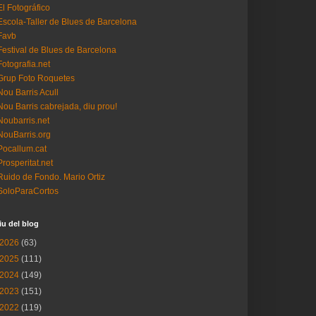
El Fotográfico
Escola-Taller de Blues de Barcelona
Favb
Festival de Blues de Barcelona
Fotografia.net
Grup Foto Roquetes
Nou Barris Acull
Nou Barris cabrejada, diu prou!
Noubarris.net
NouBarris.org
Pocallum.cat
Prosperitat.net
Ruido de Fondo. Mario Ortiz
SoloParaCortos
iu del blog
2026
(63)
2025
(111)
2024
(149)
2023
(151)
2022
(119)