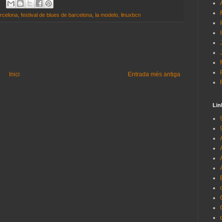
arcelona
,
festival de blues de barcelona
,
la modelo
,
linuxbcn
Inici
Entrada més antiga
Lin