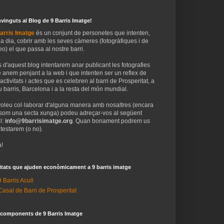
vinguts al Blog de 9 Barris Imatge!
arris Imatge
és un conjunt de personetes que intenten,
 a dia, cobrir amb les seves càmeres (fotogràfiques i de
eo) el que passa al nostre barri.
 d'aquest blog intentarem anar publicant les fotografies
 anem penjant a la web i que intenten ser un reflex de
 activitats i actes que es celebren al barri de Prosperitat, a
 barris, Barcelona i a la resta del món mundial.
voleu col·laborar d'alguna manera amb nosaltres (encara
som una secta xunga) podeu adreçar-vos al següent
l:
info@9barrisimatge.org
. Quan bonament podrem us
testarem (o no).
!
itats que ajuden econòmicament a 9 barris imatge
9 Barris Acull
Casal de Barri de Prosperitat
 components de 9 Barris Imatge