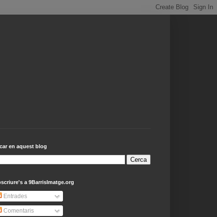
car en aquest blog
scriure's a 9BarrisImatge.org
Entrades
Comentaris