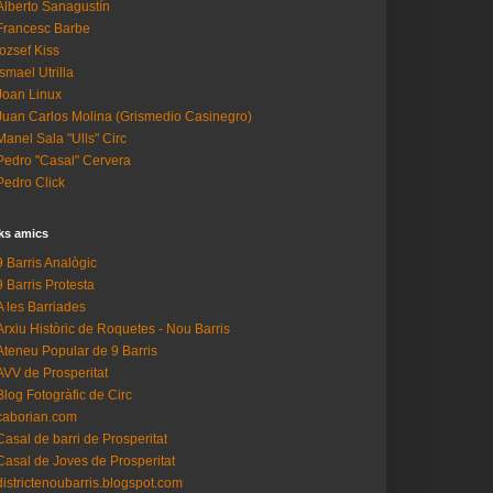
Alberto Sanagustín
Francesc Barbe
Iozsef Kiss
Ismael Utrilla
Joan Linux
Juan Carlos Molina (Grismedio Casinegro)
Manel Sala "Ulls" Circ
Pedro "Casal" Cervera
Pedro Click
ks amics
9 Barris Analògic
9 Barris Protesta
A les Barriades
Arxiu Històric de Roquetes - Nou Barris
Ateneu Popular de 9 Barris
AVV de Prosperitat
Blog Fotogràfic de Circ
caborian.com
Casal de barri de Prosperitat
Casal de Joves de Prosperitat
districtenoubarris.blogspot.com